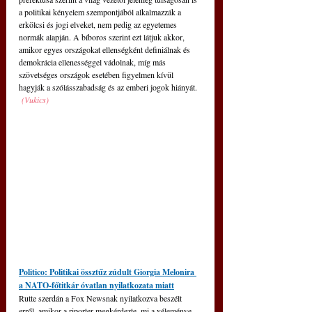
a politikai kényelem szempontjából alkalmazzák a 
erkölcsi és jogi elveket, nem pedig az egyetemes 
normák alapján. A bíboros szerint ezt látjuk akkor, 
amikor egyes országokat ellenségként definiálnak és 
demokrácia ellenességgel vádolnak, míg más 
szövetséges országok esetében figyelmen kívül 
hagyják a szólásszabadság és az emberi jogok hiányát. 
(Vukics)
Politico: Politikai össztűz zúdult Giorgia Melonira 
a NATO-főtitkár óvatlan nyilatkozata miatt
Rutte szerdán a Fox Newsnak nyilatkozva beszélt 
erről, amikor a riporter megkérdezte, mi a véleménye 