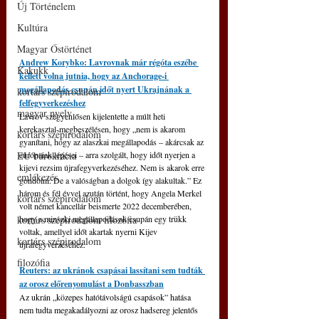
Új Történelem
Kultúra
Magyar Őstörténet
Andrew Korybko: Lavrovnak már régóta eszébe 
Kakukk
kellett volna jutnia, hogy az Anchorage-i 
megállapodás csupán időt nyert Ukrajnának a 
kortárs szépirodalom
felfegyverkezéshez
magyar nyelv
Lavrov szégyenlősen kijelentette a múlt heti 
kerekasztal-megbeszélésen, hogy „nem is akarom 
kortárs szépirodalom
gyanítani, hogy az alaszkai megállapodás – akárcsak az 
EU bürokrácia
európaiak lépései – arra szolgált, hogy időt nyerjen a 
kijevi rezsim újrafegyverkezéséhez. Nem is akarok erre 
emlékezés
gondolni. De a valóságban a dolgok így alakultak.” Ez 
három és fél évvel azután történt, hogy Angela Merkel 
kortárs szépirodalom
volt német kancellár beismerte 2022 decemberében, 
kortárs szépirodalom filozófia
hogy a minszki megállapodások csupán egy trükk 
voltak, amellyel időt akartak nyerni Kijev 
kortárs szépirodalom
újrafegyverzéséhez.
filozófia
Reuters: az ukránok csapásai lassítani sem tudták 
az orosz előrenyomulást a Donbasszban
Az ukrán „közepes hatótávolságú csapások” hatása 
nem tudta megakadályozni az orosz hadsereg jelentős 