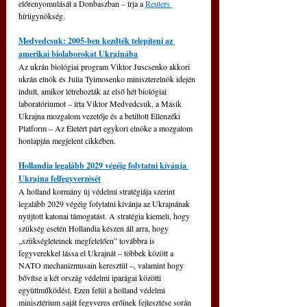
előrenyomulását a Donbaszban – írja a 
Reuters 
hírügynökség.
Medvedcsuk: 2005-ben kezdték telepíteni az 
amerikai biolaborokat Ukrajnába
Az ukrán biológiai program Viktor Juscsenko akkori 
ukrán elnök és Julia Tyimosenko miniszterelnök idején 
indult, amikor létrehozták az első hét biológiai 
laboratóriumot – írta Viktor Medvedcsuk, a Másik 
Ukrajna mozgalom vezetője és a betiltott Ellenzéki 
Platform – Az Életért párt egykori elnöke a mozgalom 
honlapján megjelent cikkében.
Hollandia legalább 2029 végéig folytatni kívánja 
Ukrajna felfegyverzését
A holland kormány új védelmi stratégiája szerint 
legalább 2029 végéig folytatni kívánja az Ukrajnának 
nyújtott katonai támogatást. A stratégia kiemeli, hogy 
szükség esetén Hollandia készen áll arra, hogy 
„szükségleteinek megfelelően” továbbra is 
fegyverekkel lássa el Ukrajnát – többek között a 
NATO mechanizmusain keresztül –, valamint hogy 
bővítse a két ország védelmi iparágai közötti 
együttműködést. Ezen felül a holland védelmi 
minisztérium saját fegyveres erőinek fejlesztése során 