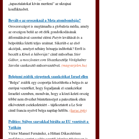
„tapasztalatokat kíván meríteni” az ukrajnai 
konfliktusból.
Bevált-e az oroszoknál a Meta atombombája?
Oroszországot is megtámadta a globalista média, amely 
az országon belül az ott élők gondolkodásának 
átformálásával szeretné elérni 
Putyin 
leváltását és a 
belpolitika feletti teljes uralmat. Sikerült-e az első 
akciójuk, amelyet néhány hónapja indítottak? Erről is 
beszélt a 
Kinek a háborúja?
 című műsorban 
Stier 
Gábor
, a 
moszkvater.com
főszerkesztője 
Virághalmy 
Sarolta
 szerkesztő-műsorvezetővel. 
(
magyarjelen.hu
)
Belgiumi zsidók sürgetnek szankciókat Izrael ellen
"Belga" zsidók egy csoportja felszólította a belga és az 
európai vezetőket, hogy fogadjanak el szankciókat 
Izraellel szemben, mondván, hogy a közel-keleti ország 
többé nem élvezhet büntetlenséget a palesztinok ellen 
elkövetetett cselekedeteiért 
‒
 tájékoztatott a Le Soir 
című francia nyelvű belga napilap hétfőn. 
(
kuruc.info
)
Politico: Súlyos szavakkal bírálta az EU vezetését a 
Vatikán
Víctor Manuel Fernández, a Hittani Dikasztérium 
prefektusa szerint a világ vezetői jelenleg túlságosan is 