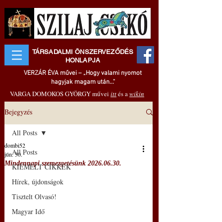
TÁRSADALMI ÖNSZERVEZŐDÉS
HONLAPJA
VERZÁR ÉVA művei – „Hogy valami nyomot
hagyjak magam után..."
VARGA DOMOKOS GYÖRGY művei
itt
és a
wikin
Bejegyzés
All Posts
dombi52
All Posts
jún. 30.
Mindennapi szemezgetésünk 2026.06.30.
KIEMELT CIKKEK
Hírek, újdonságok
Tisztelt Olvasó!
Magyar Idő