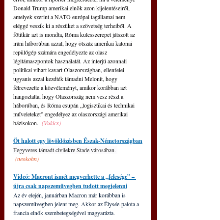
Donald Trump amerikai elnök azon kijelentéseiről, 
amelyek szerint a NATO európai tagállamai nem 
eléggé veszik ki a részüket a szövetség terheiből. A 
főtitkár azt is mondta, Róma kulcsszerepet játszott az 
iráni háborúban azzal, hogy ötszáz amerikai katonai 
repülőgép számára engedélyezte az olasz 
légitámaszpontok használatát. Az interjú azonnali 
politikai vihart kavart Olaszországban, ellenfelei 
ugyanis azzal kezdték támadni Melonit, hogy 
félrevezette a közvéleményt, amikor korábban azt 
hangoztatta, hogy Olaszország nem vesz részt a 
háborúban, és Róma csupán „logisztikai és technikai 
műveleteket” engedélyez az olaszországi amerikai 
bázisokon. 
(Vukics)
Öt halott egy lövöldözésben Észak-Németországban
Fegyveres támadt civilekre Stade városában. 
(neokohn)
Videó: Macront ismét megverhette a „felesége” – 
újra csak napszemüvegben tudott megjelenni
Az év elején, januárban Macron már korábban is 
napszemüvegben jelent meg. Akkor az Élysée-palota a 
francia elnök szembetegségével magyarázta.