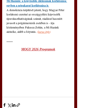
Mi Hazánk: a képviselők ciklusának korlátozása 
egyben a népakarat korlátozása is 
A demokrácia leépítését jelenti, hogy Magyar Péter 
korlátozni szeretné az országgyűlési képviselők 
újraválaszthatóságának számát, ráadásul hasonlót 
javasolt a polgármesterek esetében is - írja 
közleményében Pakusza Zoltán, a Mi Hazánk 
alelnöke, alább a folytatás. 
(
kuruc.info
)
MOGY 2026 Programok