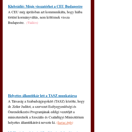
Klubrádió: Mégis visszatérhet a CEU Budapestre
A CEU még áprilisban azt kommunikálta, hogy hiába 
történt kormányváltás, nem költöznek vissza 
Budapestre. 
(Vukics)
Helyettes államtitkár lett a TASZ munkatársa
A Társaság a Szabadságjogokért (TASZ) közölte, hogy 
dr. Zeller Juditot, a szervezet Esélyegyenlőségi és 
Önrendelkezési Programjának eddigi vezetőjét a 
miniszterelnök a Szociális és Családügyi Minisztérium 
helyettes államtitkárává nevezte ki. 
(
kuruc.info
)