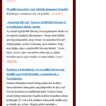
(Vukics)
70 millió keresztény tart globális imanapot Izraelért
Különleges eseményre fog sor kerülni. 
(neokohn)
„Anarchia felé tart” Izrael a legfelsőbb bíróság öt 
nyugalmazott elnöke szerint
Az izraeli legfelsőbb bíróság öt nyugalmazott elnöke az 
országban kialakult alkotmányos válság miatt hétfőn 
arra figyelmeztetett, hogy Izrael "az anarchia felé tart". 
Álláspontjuk szerint a kormány azon döntése, hogy 
nem hajtja végre a legfelsőbb bíróság ítéletét, 
"olyan 
lépés, amely teljes mértékben felborítja az állam 
kormányzati és jogi rendjét, és anarchiához vezet". 
(
hetek.hu
)
Egekben a holoinfláció: évi egymillió helyett már 
ötmillió eurót kell fizetniük a németeknek a 
Vasemlandre 
Johann Wadephul német külügyminiszter kedden 
Jeruzsálemben támogatási megállapodást írt alá a Jad 
Vasem holokauszt-emlékközponttal. Gideon Szaár 
izraeli külügyminiszter fogadta kedden Izraelben német 
kollégáját. Ez volt a két politikus kilencedik találkozója 
az elmúlt egy évben. Megbeszélést tartottak a 