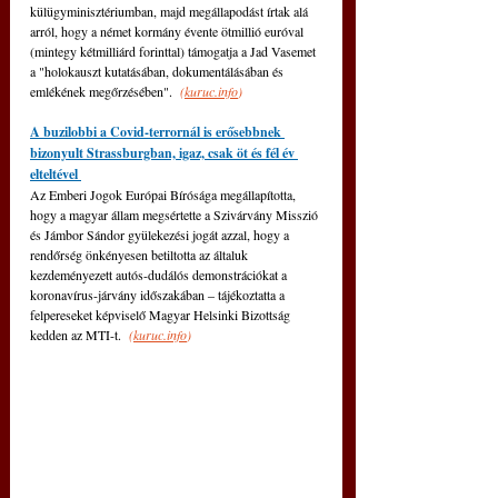
külügyminisztériumban, majd megállapodást írtak alá 
arról, hogy a német kormány évente ötmillió euróval 
(mintegy kétmilliárd forinttal) támogatja a Jad Vasemet 
a "holokauszt kutatásában, dokumentálásában és 
emlékének megőrzésében". 
(
kuruc.info
)
A buzilobbi a Covid-terrornál is erősebbnek 
bizonyult Strassburgban, igaz, csak öt és fél év 
elteltével 
Az Emberi Jogok Európai Bírósága megállapította, 
hogy a magyar állam megsértette a Szivárvány Misszió 
és Jámbor Sándor gyülekezési jogát azzal, hogy a 
rendőrség önkényesen betiltotta az általuk 
kezdeményezett autós-dudálós demonstrációkat a 
koronavírus-járvány időszakában 
‒
 tájékoztatta a 
felpereseket képviselő Magyar Helsinki Bizottság 
kedden az MTI-t. 
(
kuruc.info
)