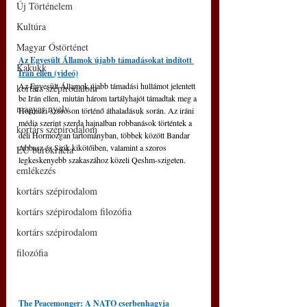
Új Történelem
Kultúra
Magyar Őstörténet
Az Egyesült Államok újabb támadásokat indított 
Kakukk
Irán ellen (videó)
Az Egyesült Államok újabb támadási hullámot jelentett 
kortárs szépirodalom
be Irán ellen, miután három tartályhajót támadtak meg a 
magyar nyelv
Hormuzi-szoroson történő áthaladásuk során. Az iráni 
média szerint szerda hajnalban robbanások történtek a 
kortárs szépirodalom
déli Hormozgan tartományban, többek között Bandar 
Abbasz és Sirik kikötőiben, valamint a szoros 
EU bürokrácia
legkeskenyebb szakaszához közeli Qeshm-szigeten.
emlékezés
kortárs szépirodalom
kortárs szépirodalom filozófia
kortárs szépirodalom
filozófia
The Peacemonger: A NATO cserbenhagyja 