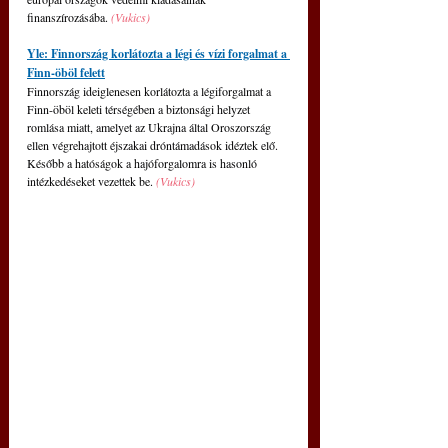
finanszírozásába. 
(Vukics)
Yle: Finnország korlátozta a légi és vízi forgalmat a 
Finn-öböl felett
Finnország ideiglenesen korlátozta a légiforgalmat a 
Finn-öböl keleti térségében a biztonsági helyzet 
romlása miatt, amelyet az Ukrajna által Oroszország 
ellen végrehajtott éjszakai dróntámadások idéztek elő. 
Később a hatóságok a hajóforgalomra is hasonló 
intézkedéseket vezettek be. 
(Vukics)