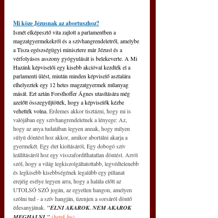
Mi köze Jézusnak az abortuszhoz?
Ismét elképesztő vita zajlott a parlamentben a 
magzatgyermekekről és a szívhangrendeletről, amelybe 
a Tisza egészségügyi minisztere már Jézust és a 
vérfolyásos asszony gyógyulását is belekeverte. A Mi 
Hazánk képviselői egy kisebb akcióval kezdték el a 
parlamenti ülést, miután minden képviselő asztalára 
elhelyeztek egy 12 hetes magzatgyermek műanyag 
mását. Ezt aztán Forsthoffer Ágnes utasítására még 
azelőtt összegyűjtötték, hogy a képviselők kézbe 
vehették volna. 
Érdemes akkor tisztázni, hogy mi is 
valójában egy szívhangrendeletnek a lényege: Az, 
hogy az anya tudatában legyen annak, hogy milyen 
súlyú döntést hoz akkor, amikor abortálni akarja a 
gyermekét. Egy élet kioltásáról, Egy dobogó szív 
leállításáról hoz egy visszafordíthatatlan döntést. Arról 
szól, hogy a világ legkiszolgáltatottabb, legvédtelenebb 
és legkisebb kisebbségének legalább egy pillanat 
erejéig esélye legyen arra, hogy a halála előtt az 
UTOLSÓ SZÓ jogán, az egyetlen hangon, amelyen 
szólni tud - a szív hangján, üzenjen a sorsáról döntő 
édesanyjának.
"ÉLNI AKAROK. NEM AKAROK 
MEGHALNI." 
(
hetek.hu
)