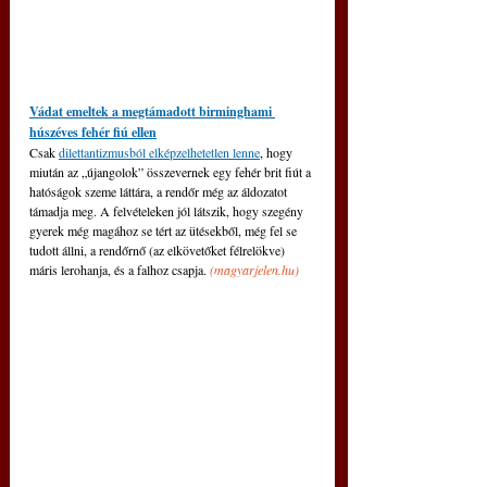
Vádat emeltek a megtámadott birminghami 
húszéves fehér fiú ellen
Csak 
dilettantizmusból elképzelhetetlen lenne
, hogy 
miután az „újangolok” összevernek egy fehér brit fiút a 
hatóságok szeme láttára, a rendőr még az áldozatot 
támadja meg. A felvételeken jól látszik, hogy szegény 
gyerek még magához se tért az ütésekből, még fel se 
tudott állni, a rendőrnő (az elkövetőket félrelökve) 
máris lerohanja, és a falhoz csapja. 
(
magyarjelen.hu
)