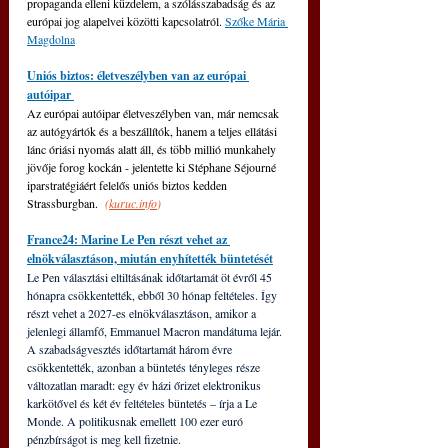
propaganda elleni küzdelem, a szólásszabadság és az 
európai jog alapelvei közötti kapcsolatról. 
Szőke Mária 
Magdolna
Uniós biztos: életveszélyben van az európai 
autóipar 
Az európai autóipar életveszélyben van, már nemcsak 
az autógyártók és a beszállítók, hanem a teljes ellátási 
lánc óriási nyomás alatt áll, és több millió munkahely 
jövője forog kockán - jelentette ki Stéphane Séjourné 
iparstratégiáért felelős uniós biztos kedden 
Strassburgban. 
(
kuruc.info
)
France24: Marine Le Pen részt vehet az 
elnökválasztáson, miután enyhítették büntetését
Le Pen választási eltiltásának időtartamát öt évről 45 
hónapra csökkentették, ebből 30 hónap feltételes. Így 
részt vehet a 2027-es elnökválasztáson, amikor a 
jelenlegi államfő, Emmanuel Macron mandátuma lejár.
A szabadságvesztés időtartamát három évre 
csökkentették, azonban a büntetés tényleges része 
változatlan maradt: egy év házi őrizet elektronikus 
karkötővel és két év feltételes büntetés – írja a Le 
Monde. A politikusnak emellett 100 ezer euró 
pénzbírságot is meg kell fizetnie.