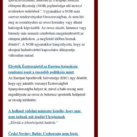
Olimpiai Bizottság (NOB) joghatósága alá tartozó 
területeken működnek”. 
Ugyanakkor a NOB nem 
szervez rendezvényeket Oroszországban, és nem hív 
meg az eseményekre az orosz kormány vagy állami 
hatóságok képviselőit. Az orosz zászló, himnusz vagy 
bármely más nemzeti szimbólum megjelenítéséről az 
olimpiai játékokon „a megfelelő időben hoznak 
döntést”. A NOB ugyanakkor hangsúlyozta, hogy az 
ukrajnai hadművelettel kapcsolatos álláspontja 
változatlan marad.
Elvették Észtországtól az Európa-bajnokság 
rendezési jogát a ruszofób politikája miatt
Az Európai Sportlövők Szövetsége (ESC) úgy döntött, 
hogy egy jelentős versenyt Észtországból 
Spanyolországba helyez át, mivel a balti ország nem 
engedélyezte az orosz és belorusz sportolók belépését 
az ország területére.
A holland védelmi miniszter közölte, hogy már 
nem tudnak mit átadni Ukrajnának
„Elértük a lehetőségeink határát.”
České Noviny: Babis: Csehország nem fogja 