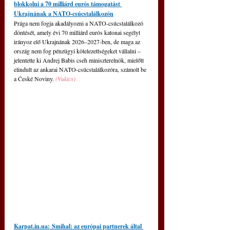
blokkolni a 70 milliárd eurós támogatást 
Ukrajnának a NATO-csúcstalálkozón
Prága nem fogja akadályozni a NATO-csúcstalálkozó 
döntését, amely évi 70 milliárd eurós katonai segélyt 
irányoz elő Ukrajnának 2026–2027-ben, de maga az 
ország nem fog pénzügyi kötelezettségeket vállalni – 
jelentette ki Andrej Babis cseh miniszterelnök, mielőtt 
elindult az ankarai NATO-csúcstalálkozóra, számolt be 
a České Noviny. 
(Vukics)
Karpat.in.ua
: Smihal: az európai partnerek által 