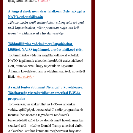
újság kommentátora. 
(Vukics)
A lengyel elnök nem akar találkozni Zelenszkijjel a 
NATO-csúcstalálkozón
„Ha az ukrán elnök javítani akar a Lengyelországgal 
való kapcsolatokon, akkor pontosan tudja, mit kell 
tennie” 
– zárta szavait a hivatal vezetője.
Többmilliárdos védelmi megállapodásokat 
kötöttek NATO-tagállamok a csúcstalálkozó előtt 
Többmilliárdos védelmi megállapodásokat kötöttek 
NATO-tagállamok a kedden kezdődött csúcstalálkozó 
előtt, mutatva ezzel, hogy teljesítik az Egyesült 
Államok követelését, ami a védelmi kiadások növelését 
illeti. 
(
kuruc.info
)
Az üzlet fontosabb, mint Netanjahu követelőzése: 
Törökország visszakerülhet az amerikai F-35-ös 
programba
Törökország visszakerülhet az F-35-ös amerikai 
vadászrepülőgépek beszerzéséről szóló programba, és 
mentesülhet az orosz légvédelmi rendszerek 
beszerzéséről szóló török döntés miatt hozott amerikai 
szankció alól 
‒
 közölte Donald Trump amerikai elnök 
Ankarában, amikor kétoldalú megbeszélést folytatott 