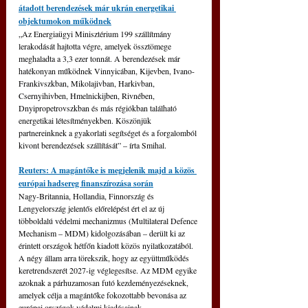
átadott berendezések már ukrán energetikai 
objektumokon működnek
„Az Energiaügyi Minisztérium 199 szállítmány 
lerakodását hajtotta végre, amelyek össztömege 
meghaladta a 3,3 ezer tonnát. A berendezések már 
hatékonyan működnek Vinnyicában, Kijevben, Ivano-
Frankivszkban, Mikolajivban, Harkivban, 
Csernyihivben, Hmelnickijben, Rivnében, 
Dnyipropetrovszkban és más régiókban található 
energetikai létesítményekben. Köszönjük 
partnereinknek a gyakorlati segítséget és a forgalomból 
kivont berendezések szállítását” – írta Smihal.
Reuters: A magántőke is megjelenik majd a közös 
európai hadsereg finanszírozása során
Nagy-Britannia, Hollandia, Finnország és 
Lengyelország jelentős előrelépést ért el az új 
többoldalú védelmi mechanizmus (Multilateral Defence 
Mechanism – MDM) kidolgozásában – derült ki az 
érintett országok hétfőn kiadott közös nyilatkozatából. 
A négy állam arra törekszik, hogy az együttműködés 
keretrendszerét 2027-ig véglegesítse. Az MDM egyike 
azoknak a párhuzamosan futó kezdeményezéseknek, 
amelyek célja a magántőke fokozottabb bevonása az 
európai országok védelmi kiadásainak 