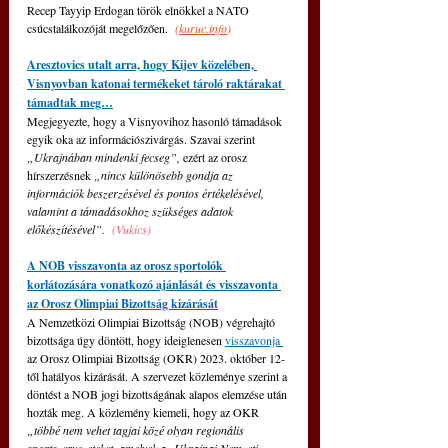
Recep Tayyip Erdogan török elnökkel a NATO 
csúcstalálkozóját megelőzően. 
(
kuruc.info
)
Aresztovics utalt arra, hogy Kijev közelében, 
Visnyovban katonai termékeket tároló raktárakat 
támadtak meg…
Megjegyezte, hogy a Visnyovihoz hasonló támadások 
egyik oka az információszivárgás. Szavai szerint 
„Ukrajnában mindenki fecseg”,
 ezért az orosz 
hírszerzésnek 
„nincs különösebb gondja az 
információk beszerzésével és pontos értékelésével, 
valamint a támadásokhoz szükséges adatok 
előkészítésével”. 
(Vukics)
A NOB visszavonta az orosz sportolók 
korlátozására vonatkozó ajánlását és visszavonta 
az Orosz Olimpiai Bizottság kizárását
A Nemzetközi Olimpiai Bizottság (NOB) végrehajtó 
bizottsága úgy döntött, hogy ideiglenesen 
visszavonja 
az Orosz Olimpiai Bizottság (OKR) 2023. október 12-
től hatályos kizárását. A szervezet közleménye szerint a 
döntést a NOB jogi bizottságának alapos elemzése után 
hozták meg. A közlemény kiemeli, hogy az OKR 
„többé nem vehet tagjai közé olyan regionális 
sportszervezeteket, amelyek az Ukrajnai Nemzeti 