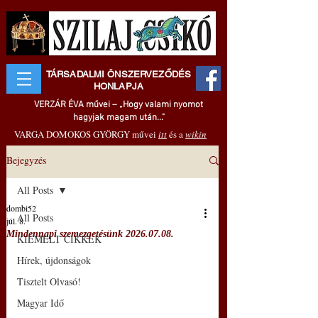
TÁRSADALMI ÖNSZERVEZŐDÉS
HONLAPJA
VERZÁR ÉVA művei – „Hogy valami nyomot
hagyjak magam után..."
VARGA DOMOKOS GYÖRGY művei
itt
és a
wikin
Bejegyzés
All Posts
dombi52
All Posts
júl. 8.
Mindennapi szemezgetésünk 2026.07.08.
KIEMELT CIKKEK
Hírek, újdonságok
Tisztelt Olvasó!
Magyar Idő