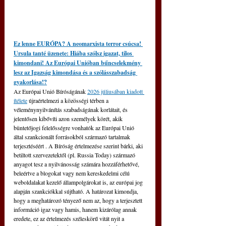
Ez lenne EURÓPA? A neomarxista terror csúcsa! 
Ursula tanté üzenete: Hiába szólsz igazat, tilos 
kimondani! Az Európai Unióban bűncselekmény 
lesz az Igazság kimondása és a szólásszabadság 
gyakorlása!?
Az Európai Unió Bíróságának 
2026 júliusában kiadott 
ítélete
 újraértelmezi a közösségi térben a 
véleménynyilvánítás szabadságának korlátait, és 
jelentősen kibővíti azon személyek körét, akik 
büntetőjogi felelősségre vonhatók az Európai Unió 
által szankcionált forrásokból származó tartalmak 
terjesztéséért . A Bíróság értelmezése szerint bárki, aki 
betiltott szervezetektől (pl. Russia Today) származó 
anyagot tesz a nyilvánosság számára hozzáférhetővé, 
beleértve a blogokat vagy nem kereskedelmi célú 
weboldalakat kezelő állampolgárokat is, az európai jog 
alapján szankciókkal sújtható. A határozat kimondja, 
hogy a meghatározó tényező nem az, hogy a terjesztett 
információ igaz vagy hamis, hanem kizárólag annak 
eredete, ez az értelmezés széleskörű vitát nyit a 