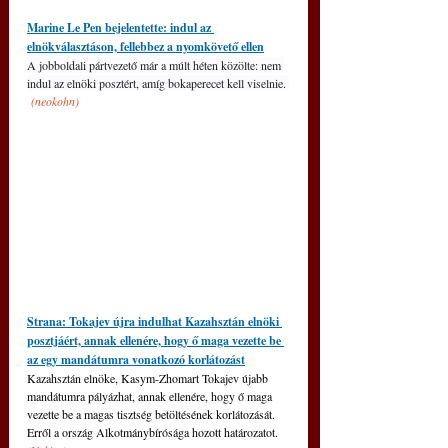
Marine Le Pen bejelentette: indul az 
elnökválasztáson, fellebbez a nyomkövető ellen
A jobboldali pártvezető már a múlt héten közölte: nem 
indul az elnöki posztért, amíg bokaperecet kell viselnie. 
(neokohn)
Strana: Tokajev újra indulhat Kazahsztán elnöki 
posztjáért, annak ellenére, hogy ő maga vezette be 
az egy mandátumra vonatkozó korlátozást
Kazahsztán elnöke, Kasym-Zhomart Tokajev újabb 
mandátumra pályázhat, annak ellenére, hogy ő maga 
vezette be a magas tisztség betöltésének korlátozását. 
Erről a ország Alkotmánybírósága hozott határozatot. 