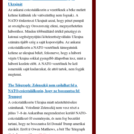
Ukrajnát
Az ankarai csúcstalálkozón a vezetőknek a béke mellett 
kellene kiállniuk (de valószínűleg nem fognak). A 
NATO tönkreteszi Ukrajnát azzal, hogy pénzt pumpál 
az országba egy Oroszország elleni, megnyerhetetlen 
háborúhoz. Minden többmilliárd értékű pénzügyi és 
katonai segítségnyújtási kötelezettségvállalás Ukrajna 
számára újabb szög a saját koporsójába. Az ankarai 
csúcstalálkozón a NATO vezetőinek támogatniuk 
kellene az ukrajnai békét, felismerve, hogy a háború 
végén Ukrajna sokkal gyengébb állapotban lesz, mint a 
háború kezdete előtt. A NATO vezetőinek be kell 
ismerniük saját kudarcukat, de attól tartok, nem fogják 
megtenni.
The Telegraph: Zelenszkij nem szólalhat fel a 
NATO-csúcstalálkozón, hogy ne bosszantsa fel 
Trumpot
A csúcstalálkozón Ukrajna miatt nézeteltérésekre 
számítanak. Volodimir Zelenszkij nem vesz részt a 
július 7–8-án Ankarában megrendezésre kerülő NATO-
csúcstalálkozó fő eseményein, és nem fog beszédet 
tartani, hogy ne bosszantsa fel Donald Trump amerikai 
elnököt. Erről ír Owen Matthews, a brit The Telegraph 