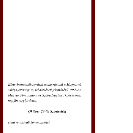
Könyvbemutatók sorával támasztja alá a Magyarok 
Világszövetsége az üdvtörténeti jelentőségű 1956-os 
Magyar Forradalom és Szabadságharc kitörésének 
napján meghirdetett,
Október 23-tól Szentestéig
című rendkívüli 
könyvakcióját
.