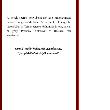
A tervek szerint könyvbemutató lesz Magyarország 
minden megyeszékhelyén, és azon kívül nagyobb 
városokban is. Természetesen külhonban is lesz, ha van 
rá igény. Pozsony, Kolozsvár és Brüsszel már 
jelentkezett...
Várjuk további helyszínek jelentkezését! 
Ilyen plakáttal hirdetjük mindenütt
!