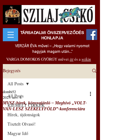
TÁRSADALMI ÖNSZERVEZŐDÉS
HONLAPJA
VERZÁR ÉVA művei – „Hogy valami nyomot
hagyjak magam után..."
VARGA DOMOKOS GYÖRGY művei
itt
és a
wikin
Bejegyzés
All Posts
dombi52
All Posts
2025. nov. 4.
MVSZ-hírek, könyvajánló ‒ Meghívó „VOLT-
KIEMELT CIKKEK
VAN-LESZ SZÉKELYFÖLD”-konferenciára
Hírek, újdonságok
Tisztelt Olvasó!
Magyar Idő