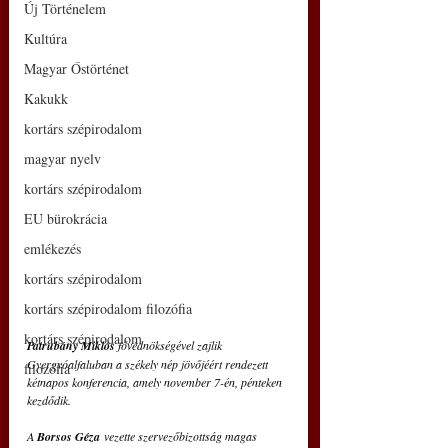
Új Történelem
Kultúra
Magyar Őstörténet
Kakukk
kortárs szépirodalom
magyar nyelv
kortárs szépirodalom
EU bürokrácia
emlékezés
kortárs szépirodalom
kortárs szépirodalom filozófia
kortárs szépirodalom
P
atrubány Miklós 
fővédnökségével zajlik 
Gyergyóalfaluban a székely nép jövőjéért rendezett 
filozófia
kétnapos konferencia, amely november 7-én, pénteken 
kezdődik.
A 
Borsos Géza
 vezette szervezőbizottság magas 