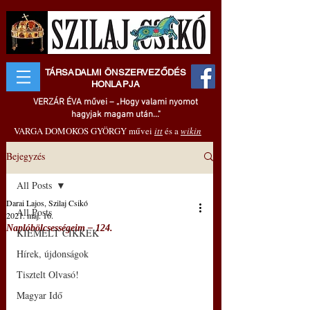
TÁRSADALMI ÖNSZERVEZŐDÉS
HONLAPJA
VERZÁR ÉVA művei – „Hogy valami nyomot
hagyjak magam után..."
VARGA DOMOKOS GYÖRGY művei
itt
és a
wikin
Bejegyzés
All Posts
Darai Lajos, Szilaj Csikó
All Posts
2021. máj. 16.
Naplóbölcsességeim – 124.
KIEMELT CIKKEK
Hírek, újdonságok
Tisztelt Olvasó!
Magyar Idő