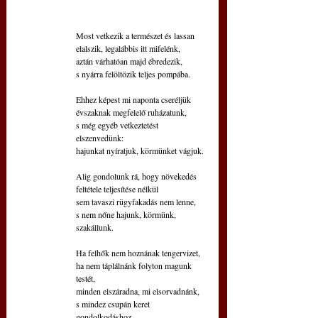
Most vetkezik a természet és lassan 
elalszik, legalábbis itt mifelénk,
aztán várhatóan majd ébredezik,
s nyárra felöltözik teljes pompába.
Ehhez képest mi naponta cseréljük
évszaknak megfelelő ruházatunk, 
s még egyéb vetkeztetést 
elszenvedünk:
hajunkat nyíratjuk, körmünket vágjuk.
Alig gondolunk rá, hogy növekedés
feltétele teljesítése nélkül
sem tavaszi rügyfakadás nem lenne,
s nem nőne hajunk, körmünk, 
szakállunk.
Ha felhők nem hoznának tengervizet,
ha nem táplálnánk folyton magunk 
testét,
minden elszáradna, mi elsorvadnánk,
s mindez csupán keret 
gondolkodáshoz.