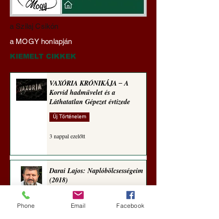
Darai Lajos:
Gyimóthy Gábor
a Szilaj Csikón
Naplóbölcsességeim
nyelvművelő gúnyv
a MOGY honlapján
(2024)
sorozata (1772)
KIEMELT CIKKEK
VAXÓRIA KRÓNIKÁJA ‒ A
Korvid hadművelet és a
Láthatatlan Gépezet évtizede
Új Történelem
3 nappal ezelőtt
Darai Lajos: Naplóbölcsességeim
(2018)
Kultúra
Phone
Email
Facebook
7 nappal ezelőtt