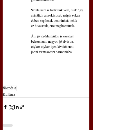
Szinte nem is törődünk vele, csak úgy
csináljuk a szokásosat, mégis sokan
ebben segítenek bennünket: nekik
ez hivatásuk, érte megbecsültek.
Ám jó törődni külön is ezekkel: 
belezuhanni nagyon jó alvásba,
olykor-olykor igen kiválót enni,
jönni természettel harmóniába.
filozófia
Kultúra