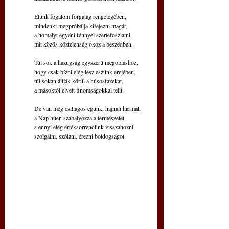
Élünk fogalom forgatag rengetegében,
mindenki megpróbálja kifejezni magát,
a homályt egyéni fénnyel szertefoszlatni,
mit közös köztelenség okoz a beszédben.
Túl sok a hazugság egyszerű megoldáshoz,
hogy csak bízni elég lesz eszünk erejében,
túl sokan állják körül a húsosfazekat,
a másoktól elvett finomságokkal telit.
De van még csillagos egünk, hajnali harmat,
a Nap hűen szabályozza a természetet,
s ennyi elég értéksorrendünk visszahozni,
szolgálni, szólani, érezni boldogságot.