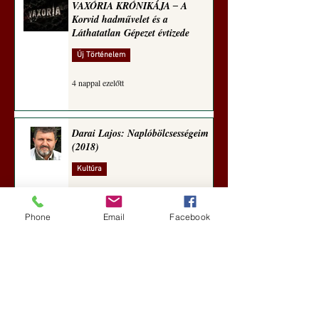
VAXÓRIA KRÓNIKÁJA ‒ A
Korvid hadművelet és a
Láthatatlan Gépezet évtizede
Új Történelem
4 nappal ezelőtt
Darai Lajos: Naplóbölcsességeim
(2018)
Kultúra
aug. 2.
Phone
Email
Facebook
A Rothschildok és a Pentagon
bizalmas feljegyzése: „Hét ország
kiiktatása… Irán végleges
legyőzése”