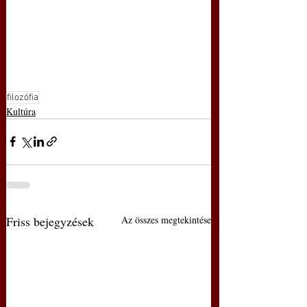
filozófia
Kultúra
Friss bejegyzések
Az összes megtekintése