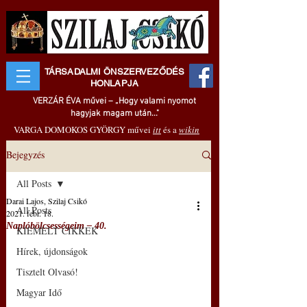
TÁRSADALMI ÖNSZERVEZŐDÉS
HONLAPJA
VERZÁR ÉVA művei – „Hogy valami nyomot
hagyjak magam után..."
VARGA DOMOKOS GYÖRGY művei
itt
és a
wikin
Bejegyzés
All Posts
Darai Lajos, Szilaj Csikó
All Posts
2021. febr. 18.
Naplóbölcsességeim – 40.
KIEMELT CIKKEK
Hírek, újdonságok
Tisztelt Olvasó!
Magyar Idő