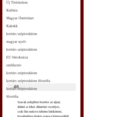
Új Történelem
Kultúra
Magyar Őstörténet
Kakukk
kortárs szépirodalom
magyar nyelv
kortárs szépirodalom
EU bürokrácia
emlékezés
kortárs szépirodalom
kortárs szépirodalom filozófia
40.
kortárs szépirodalom
filozófia
Szavak erdejében bozótos az aljzat,
átlátni se lehet, áthatolni veszélyes,
csak fára mászva lehetne kitekinteni,
kiszabadulva tüskés-gonosz környezetből.