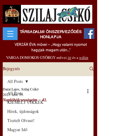
TÁRSADALMI ÖNSZERVEZŐDÉS
HONLAPJA
VERZÁR ÉVA művei – „Hogy valami nyomot
hagyjak magam után..."
VARGA DOMOKOS GYÖRGY művei
itt
és a
wikin
Bejegyzés
All Posts
Darai Lajos, Szilaj Csikó
All Posts
2021. febr. 19.
Naplóbölcsességeim – 41.
KIEMELT CIKKEK
Hírek, újdonságok
Tisztelt Olvasó!
Magyar Idő