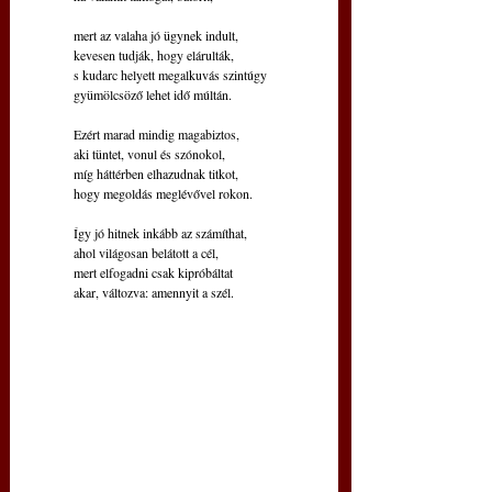
mert az valaha jó ügynek indult,
kevesen tudják, hogy elárulták,
s kudarc helyett megalkuvás szintúgy
gyümölcsöző lehet idő múltán.
Ezért marad mindig magabiztos,
aki tüntet, vonul és szónokol,
míg háttérben elhazudnak titkot,
hogy megoldás meglévővel rokon.
Így jó hitnek inkább az számíthat,
ahol világosan belátott a cél,
mert elfogadni csak kipróbáltat
akar, változva: amennyit a szél.