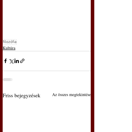
filozófia
Kultúra
Friss bejegyzések
Az összes megtekintése