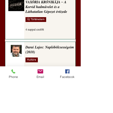
VAXÓRIA KRÓNIKÁJA ‒ A
Korvid hadművelet és a
Láthatatlan Gépezet évtizede
Új Történelem
4 nappal ezelőtt
Darai Lajos: Naplóbölcsességeim
(2018)
Kultúra
aug. 2.
Phone
Email
Facebook
A Rothschildok és a Pentagon
bizalmas feljegyzése: „Hét ország
kiiktatása… Irán végleges
legyőzése”