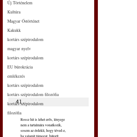
Új Történelem
Kultúra
Magyar Őstörténet
Kakukk
kortárs szépirodalom
magyar nyelv
kortárs szépirodalom
EU bürokrácia
emlékezés
kortárs szépirodalom
kortárs szépirodalom filozófia
41.
kortárs szépirodalom
filozófia
Rossz hit is lehet erős, lényege
nem a tartalmára vonatkozik,
sosem az érdekli, hogy téved-e,
ha valamit támogat, bátorít,