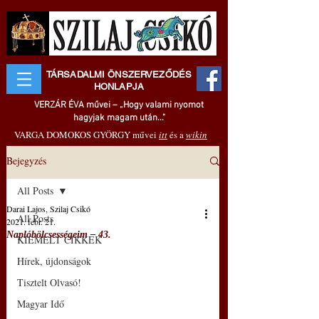
TÁRSADALMI ÖNSZERVEZŐDÉS
HONLAPJA
VERZÁR ÉVA művei – „Hogy valami nyomot
hagyjak magam után..."
VARGA DOMOKOS GYÖRGY művei
itt
és a
wikin
Bejegyzés
All Posts
Darai Lajos, Szilaj Csikó
All Posts
2021. febr. 21.
Naplóbölcsességeim – 43.
KIEMELT CIKKEK
Hírek, újdonságok
Tisztelt Olvasó!
Magyar Idő