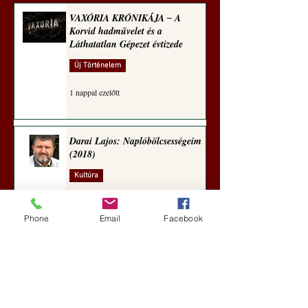
VAXÓRIA KRÓNIKÁJA ‒ A
Korvid hadművelet és a
Láthatatlan Gépezet évtizede
Új Történelem
1 nappal ezelőtt
Darai Lajos: Naplóbölcsességeim
(2018)
Kultúra
4 nappal ezelőtt
Phone
Email
Facebook
A Rothschildok és a Pentagon
bizalmas feljegyzése: „Hét ország
kiiktatása… Irán végleges
legyőzése”