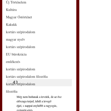
Új Történelem
Kultúra
Magyar Őstörténet
Kakukk
kortárs szépirodalom
magyar nyelv
kortárs szépirodalom
EU bürokrácia
emlékezés
kortárs szépirodalom
kortárs szépirodalom filozófia
43.
kortárs szépirodalom
filozófia
Még nem hullanak a levelek, de az ősz
előszaga terjed, lehűl a levegő
éjjel, s nappal enyhébb a ragyogás, 
gyümölcsérés