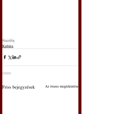
filozófia
Kultúra
Friss bejegyzések
Az összes megtekintése