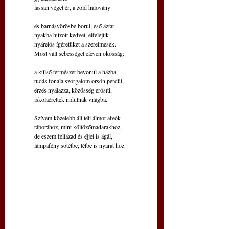
lassan véget ér, a zöld halovány
és barnásvörösbe borul, eső áztat
nyakba húzott kedvet, elfelejtik
nyárelős ígéretüket a szerelmesek.
Most vált sebességet eleven okosság:
a külső természet bevonul a házba,
tudás fonala szorgalom orsón perdül,
érzés nyálazza, közösség erősíti,
iskolaérettek indulnak világba.
Szívem közelebb áll téli álmot alvók
táborához, mint költözőmadarakhoz,
de eszem fellázad és éjjel is ágál,
lámpafény sötétbe, télbe is nyarat hoz.