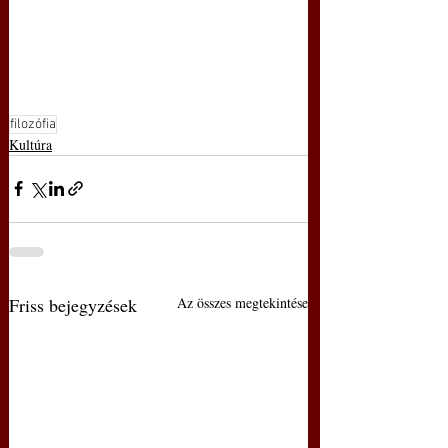
filozófia
Kultúra
Friss bejegyzések
Az összes megtekintése