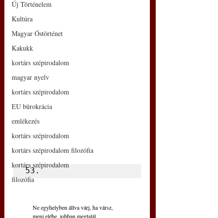
Új Történelem
Kultúra
Magyar Őstörténet
Kakukk
kortárs szépirodalom
magyar nyelv
kortárs szépirodalom
EU bürokrácia
emlékezés
kortárs szépirodalom
kortárs szépirodalom filozófia
kortárs szépirodalom
53.
filozófia
Ne egyhelyben állva várj, ha vársz,
menj elébe, jobban megtalál,