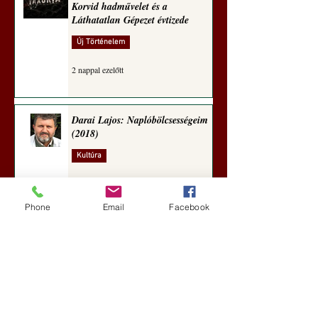
Korvid hadművelet és a
Láthatatlan Gépezet évtizede
Új Történelem
2 nappal ezelőtt
Darai Lajos: Naplóbölcsességeim
(2018)
Kultúra
5 nappal ezelőtt
Phone
Email
Facebook
A Rothschildok és a Pentagon
bizalmas feljegyzése: „Hét ország
kiiktatása… Irán végleges
legyőzése”
Új Történelem