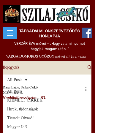
TÁRSADALMI ÖNSZERVEZŐDÉS
HONLAPJA
VERZÁR ÉVA művei – „Hogy valami nyomot
hagyjak magam után..."
VARGA DOMOKOS GYÖRGY művei
itt
és a
wikin
Bejegyzés
All Posts
Darai Lajos, Szilaj Csikó
All Posts
2021. márc. 3.
Naplóbölcsességeim – 53.
KIEMELT CIKKEK
Hírek, újdonságok
Tisztelt Olvasó!
Magyar Idő