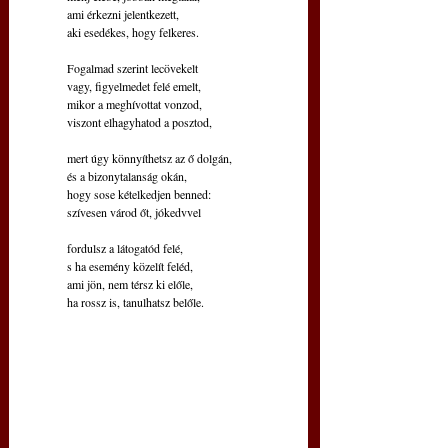
ami érkezni jelentkezett,
aki esedékes, hogy felkeres.
Fogalmad szerint lecövekelt
vagy, figyelmedet felé emelt,
mikor a meghívottat vonzod,
viszont elhagyhatod a posztod,
mert úgy könnyíthetsz az ő dolgán,
és a bizonytalanság okán,
hogy sose kételkedjen benned:
szívesen várod őt, jókedvvel
fordulsz a látogatód felé,
s ha esemény közelít feléd,
ami jön, nem térsz ki előle,
ha rossz is, tanulhatsz belőle. 