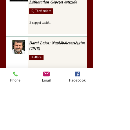
Láthatatlan Gépezet évtizede
Új Történelem
2 nappal ezelőtt
Darai Lajos: Naplóbölcsességeim
(2018)
Kultúra
5 nappal ezelőtt
Phone
Email
Facebook
A Rothschildok és a Pentagon
bizalmas feljegyzése: „Hét ország
kiiktatása… Irán végleges
legyőzése”
Új Történelem