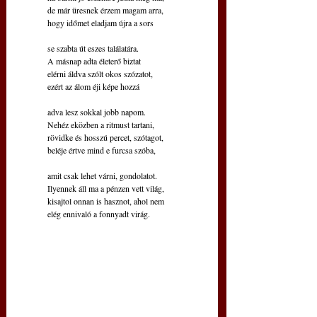
de már üresnek érzem magam arra,
hogy időmet eladjam újra a sors
se szabta út eszes találatára.
A másnap adta életerő biztat
elérni áldva szólt okos szózatot,
ezért az álom éji képe hozzá
adva lesz sokkal jobb napom.
Nehéz eközben a ritmust tartani,
rövidke és hosszú percet, szótagot,
beléje értve mind e furcsa szóba,
amit csak lehet várni, gondolatot.
Ilyennek áll ma a pénzen vett világ,
kisajtol onnan is hasznot, ahol nem
elég ennivaló a fonnyadt virág.