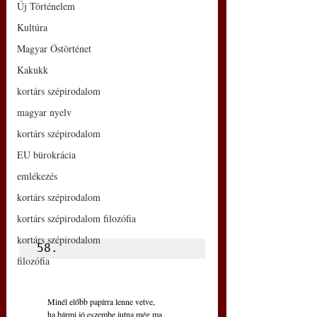
Új Történelem
Kultúra
Magyar Őstörténet
Kakukk
kortárs szépirodalom
magyar nyelv
kortárs szépirodalom
EU bürokrácia
emlékezés
kortárs szépirodalom
kortárs szépirodalom filozófia
kortárs szépirodalom
58.
filozófia
Minél előbb papírra lenne vetve,
ha bármi jó eszembe jutna még ma,