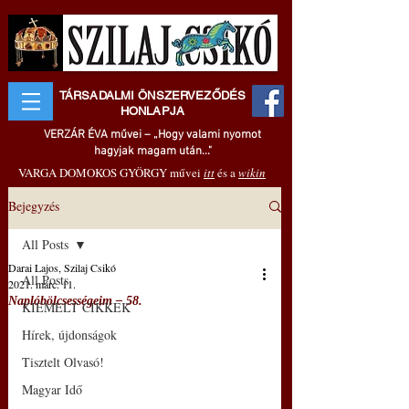
TÁRSADALMI ÖNSZERVEZŐDÉS
HONLAPJA
VERZÁR ÉVA művei – „Hogy valami nyomot
hagyjak magam után..."
VARGA DOMOKOS GYÖRGY művei
itt
és a
wikin
Bejegyzés
All Posts
Darai Lajos, Szilaj Csikó
All Posts
2021. márc. 11.
Naplóbölcsességeim – 58.
KIEMELT CIKKEK
Hírek, újdonságok
Tisztelt Olvasó!
Magyar Idő