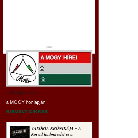
Miért tabu Fauci
Gyimóthy Gábor
a Szilaj Csikón
büntetőjogi felelősségre
nyelvművelő gúnyv
a MOGY honlapján
vonása
sorozata (1771)
KIEMELT CIKKEK
VAXÓRIA KRÓNIKÁJA ‒ A
Korvid hadművelet és a