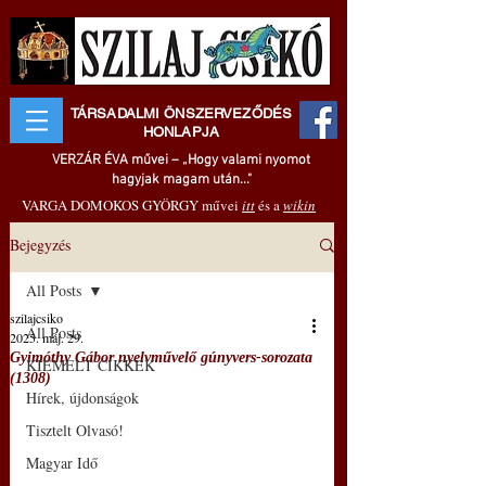
TÁRSADALMI ÖNSZERVEZŐDÉS
HONLAPJA
VERZÁR ÉVA művei – „Hogy valami nyomot
hagyjak magam után..."
VARGA DOMOKOS GYÖRGY művei
itt
és a
wikin
Bejegyzés
All Posts
szilajcsiko
All Posts
2025. máj. 29.
Gyimóthy Gábor nyelvművelő gúnyvers-sorozata
KIEMELT CIKKEK
(1308)
Hírek, újdonságok
Tisztelt Olvasó!
Magyar Idő