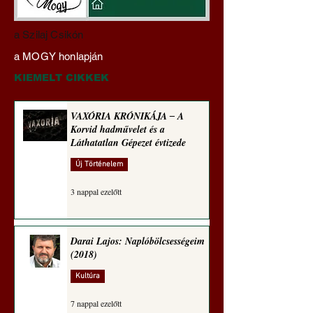
Darai Lajos:
Gyimóthy Gábor
a Szilaj Csikón
Naplóbölcsességeim
nyelvművelő gúnyv
a MOGY honlapján
(2024)
sorozata (1772)
KIEMELT CIKKEK
VAXÓRIA KRÓNIKÁJA ‒ A
Korvid hadművelet és a
Láthatatlan Gépezet évtizede
Új Történelem
3 nappal ezelőtt
Darai Lajos: Naplóbölcsességeim
(2018)
Kultúra
7 nappal ezelőtt