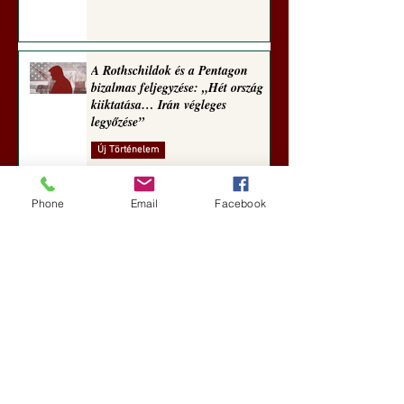
A Rothschildok és a Pentagon
bizalmas feljegyzése: „Hét ország
kiiktatása… Irán végleges
legyőzése”
Új Történelem
aug. 1.
Phone
Email
Facebook
Geostratégiai dosszié: a háború,
amely megváltoztatta a hatalom
földrajzát (Laala Bechetoula
elemzése)
Új Történelem
júl. 29.
Egy szörnyeteggel kevesebb (Tarik
Cyril Amar jegyzete)