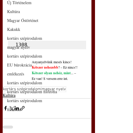
Új Történelem
Kultúra
Magyar Őstörténet
Kakukk
kortárs szépirodalom
1308
magyar nyelv
kortárs szépirodalom
Anyanyelvünk mesés kincs!
EU bürokrácia
Kétszer nehezebb
? – Ez nincs!!
Kétszer olyan nehéz, mint
... –
emlékezés
Ez van! S versem erre int.
kortárs szépirodalom
kortárs szépirodalom
magyar nyelv
kortárs szépirodalom filozófia
Kultúra
kortárs szépirodalom
filozófia