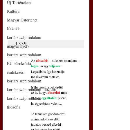
Új Történelem
Kultúra
Magyar Őstörténet
Kakukk
kortárs szépirodalom
1339
magyar nyelv
kortárs szépirodalom
Az 
abszolút
 – sokszor mondtam –
EU bürokrácia
teljes
, avagy 
teljesen
.
Legalábbis így használja
emlékezés
ma divathűn esztelen.
kortárs szépirodalom
Néha azonban eldördül
kortárs szépirodalom filozófia
az is, hogy: 
abszolút 
nem
!
Itt meg 
egyáltalán
t jelent,
kortárs szépirodalom
ha egyetértesz velem...
filozófia
Jó lenne ám gondolkozni
a kimondott szó előtt;
tudatos beszéd dícséri
az írót vagy beszélőt!