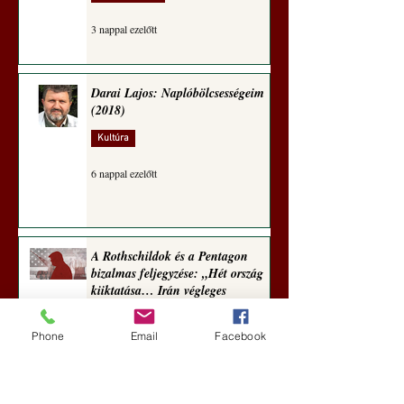
3 nappal ezelőtt
Darai Lajos: Naplóbölcsességeim
(2018)
Kultúra
6 nappal ezelőtt
A Rothschildok és a Pentagon
bizalmas feljegyzése: „Hét ország
kiiktatása… Irán végleges
legyőzése”
Phone
Email
Facebook
Új Történelem
7 nappal ezelőtt