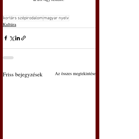
kortárs szépirodalom
magyar nyelv
Kultúra
Friss bejegyzések
Az összes megtekintése