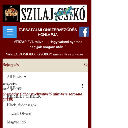
TÁRSADALMI ÖNSZERVEZŐDÉS
HONLAPJA
VERZÁR ÉVA művei – „Hogy valami nyomot
hagyjak magam után..."
VARGA DOMOKOS GYÖRGY művei
itt
és a
wikin
Bejegyzés
All Posts
szilajcsiko
All Posts
2025. jún. 30.
Gyimóthy Gábor nyelvművelő gúnyvers-sorozata
KIEMELT CIKKEK
(1339)
Hírek, újdonságok
Tisztelt Olvasó!
Magyar Idő