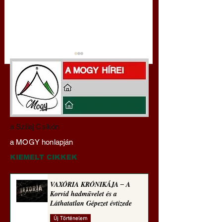
Darai Lajos:
Gyimóthy Gábor
a Szilaj Csikón
Naplóbölcsességeim
nyelvművelő gúnyv
a MOGY honlapján
(2024)
sorozata (1772)
KIEMELT CIKKEK
VAXÓRIA KRÓNIKÁJA ‒ A
Korvid hadművelet és a
Láthatatlan Gépezet évtizede
Új Történelem