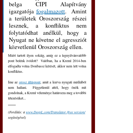
belga CIPI Alapítvány 
igazgatója 
fogalmazott
.  Amint 
a területek Oroszország részei 
lesznek, a konfliktus nem 
folytatódhat anélkül, hogy a 
Nyugat ne követne el agressziót 
közvetlenül Oroszország ellen. 
Miért tartott ilyen sokáig, amíg ez a legnyilvánvalóbb 
pont belénk ivódott?  Valóban, ha a Kreml 2014-ben 
elfogadta volna Donbassz kérését, akkor nem lett volna 
konfliktus.
Íme az 
orosz álláspont
, amit a kurva nyugati médiából 
nem hallani.  Függetlenül attól, hogy önök mit 
gondolnak, a Kreml véleménye határozza meg a további 
létezésüket...
(Fordítás: a 
www.DeepL.com/Translator /free version/
segítségével)