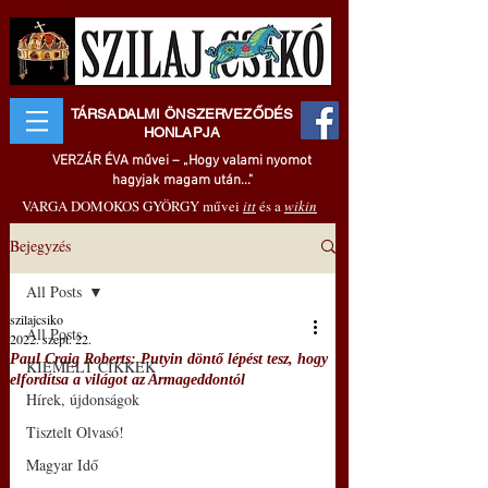
TÁRSADALMI ÖNSZERVEZŐDÉS
HONLAPJA
VERZÁR ÉVA művei – „Hogy valami nyomot
hagyjak magam után..."
VARGA DOMOKOS GYÖRGY művei
itt
és a
wikin
Bejegyzés
All Posts
szilajcsiko
All Posts
2022. szept. 22.
Paul Craig Roberts: Putyin döntő lépést tesz, hogy
KIEMELT CIKKEK
elfordítsa a világot az Armageddontól
Hírek, újdonságok
Tisztelt Olvasó!
Magyar Idő