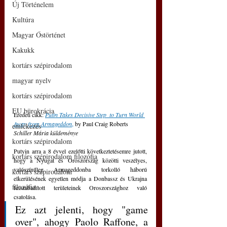
Új Történelem
Kultúra
Magyar Őstörténet
Kakukk
kortárs szépirodalom
magyar nyelv
kortárs szépirodalom
EU bürokrácia
Eredeti cikk: 
Putin Takes Decisive Step  to Turn World 
Away from Armageddon
,
 by Paul Craig Roberts
emlékezés
Schiller Mária küldeménye
kortárs szépirodalom
Putyin arra a 8 évvel ezelőtti következtetésemre jutott, 
kortárs szépirodalom filozófia
hogy a Nyugat és Oroszország közötti veszélyes, 
valószínűleg Armageddonba torkolló háború 
kortárs szépirodalom
elkerülésének egyetlen módja a Donbassz és Ukrajna 
filozófia
felszabadított területeinek Oroszországhoz való 
csatolása.
Ez azt jelenti, hogy "game 
over", ahogy Paolo Raffone, a 