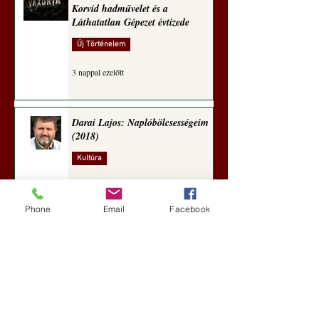
Korvid hadművelet és a
Láthatatlan Gépezet évtizede
Új Történelem
3 nappal ezelőtt
Darai Lajos: Naplóbölcsességeim
(2018)
Kultúra
6 nappal ezelőtt
Phone
Email
Facebook
A Rothschildok és a Pentagon
bizalmas feljegyzése: „Hét ország
kiiktatása… Irán végleges
legyőzése”
Új Történelem