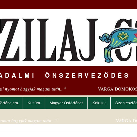
ADALMI ÖNSZERVEZŐDÉS
mi nyomot hagyjak magam után..."
VARGA DOMOKOS
Történelem
Kultúra
Magyar Őstörténet
Kakukk
Szerkesztő
omot hagyjak magam után..."
VARGA D