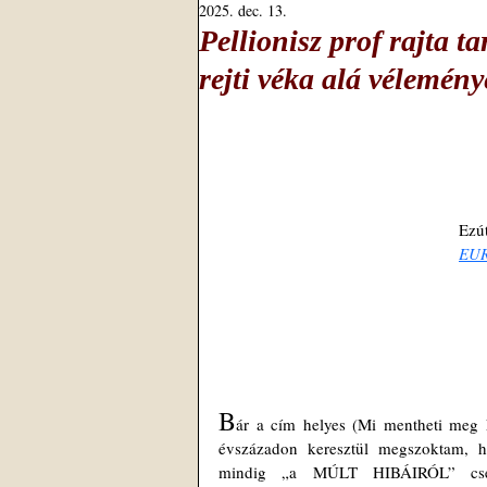
2025. dec. 13.
Pellionisz prof rajta t
rejti véka alá vélemény
Ezú
EU
B
ár a cím helyes (Mi mentheti meg E
évszázadon keresztül megszoktam, h
mindig „a MÚLT HIBÁIRÓL” cseve