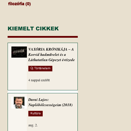
filozófia
(0)
0 bejegyzés
KIEMELT CIKKEK
VAXÓRIA KRÓNIKÁJA ‒ A
Korvid hadművelet és a
Láthatatlan Gépezet évtizede
Új Történelem
4 nappal ezelőtt
Darai Lajos:
Naplóbölcsességeim (2018)
Kultúra
aug. 2.