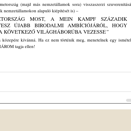
etország (majd más nemzetállamok sora) visszaszerzi szuverenitását
 nemzetállamokon alapuló kiépítését is) – 
TORSZÁG MOST, A MEIN KAMPF SZÁZADIK 
ESZ ÚJABB BIRODALMI AMBÍCIÓJÁRÓL, HOGY 
A KÖVETKEZŐ VILÁGHÁBORÚBA VEZESSE
” 
a közepére kívánná. Ha ez nem történik meg, menetelnek egy ismételt
HÁROM tagja ellen!