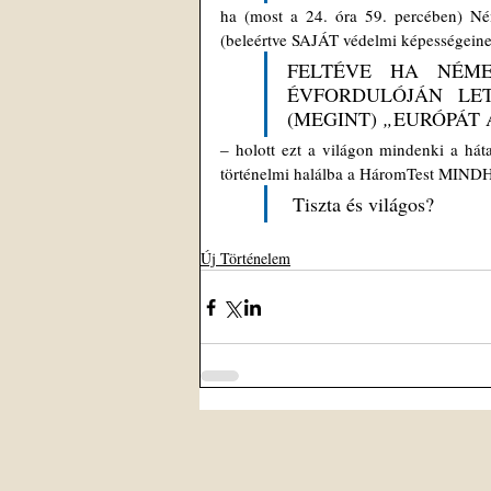
ha (most a 24. óra 59. percében) Ném
(beleértve SAJÁT védelmi képességeinek
FELTÉVE HA NÉME
ÉVFORDULÓJÁN LET
(MEGINT) 
„
EURÓPÁT 
‒ holott ezt a világon mindenki a hát
történelmi halálba a HáromTest MIND
 Tiszta és világos?
Új Történelem