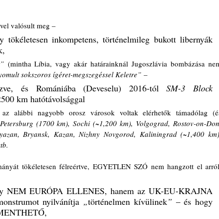
ével valósult meg – 
y tökéletesen inkompetens, történelmileg bukott libernyák 
k, 
t”
 (mintha Líbia, vagy akár határainknál Jugoszlávia bombázása nem
mult sokszoros ígéret-megszegéssel Keletre”
 – 
ezve, és Romániába (Deveselu) 2016-tól 
SM-3 Block 
 2500 km hatótávolsággal 
) az alábbi nagyobb orosz városok voltak elérhetők támadólag (és
Petersburg (1700 km), Sochi (~1,200 km), Volgograd, Rostov-on-Don,
yazan, Bryansk, Kazan, Nizhny Novgorod, Kaliningrad (~1,400 km),
tb.
mányát tökéletesen félreértve, EGYETLEN SZÓ nem hangzott el arról,
ogy NEM EURÓPA ELLENES, hanem az UK-EU-KRAJNA 
monstrumot nyilvánítja 
„
történelmen kívülinek
”
 – és hogy 
MENTHETŐ, 