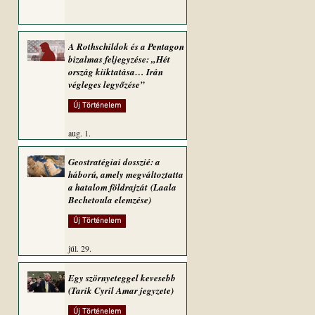
A Rothschildok és a Pentagon
bizalmas feljegyzése: „Hét
ország kiiktatása… Irán
végleges legyőzése”
Új Történelem
aug. 1.
Geostratégiai dosszié: a
háború, amely megváltoztatta
a hatalom földrajzát (Laala
Bechetoula elemzése)
Új Történelem
júl. 29.
Egy szörnyeteggel kevesebb
(Tarik Cyril Amar jegyzete)
Új Történelem