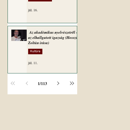
júl. 16.
Az akadémikus nyelvészetről –
az elhallgatott igazság (Hosszú
Zoltán írása)
Kultúra
júl. 11.
1
/
113