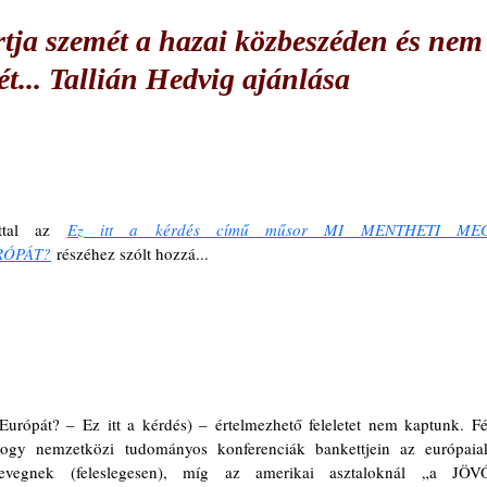
artja szemét a hazai közbeszéden és nem
ét... Tallián Hedvig ajánlása
ttal az 
Ez itt a kérdés című műsor MI MENTHETI MEG
RÓPÁT?
 részéhez szólt hozzá...
urópát? – Ez itt a kérdés) – értelmezhető feleletet nem kaptunk. Fél
ogy nemzetközi tudományos konferenciák bankettjein az európaiak
gnek (feleslegesen), míg az amerikai asztaloknál „a JÖVŐ