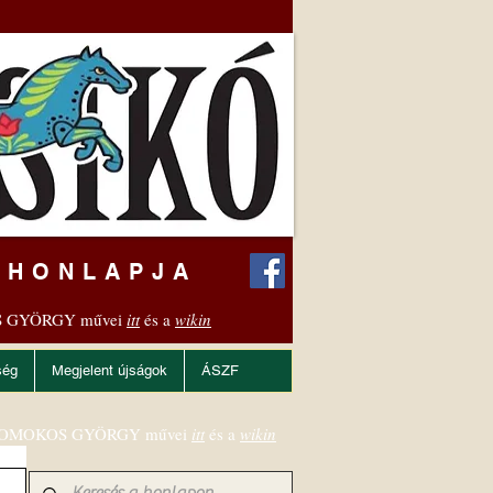
 HONLAPJA
 GYÖRGY művei
itt
és a
wikin
ség
Megjelent újságok
ÁSZF
OMOKOS GYÖRGY művei
itt
és a
wikin