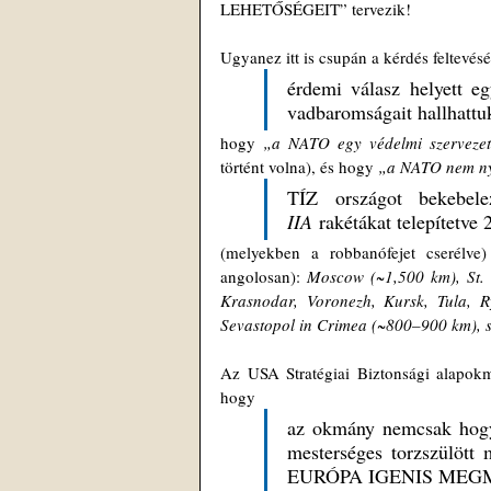
LEHETŐSÉGEIT” tervezik!
Ugyanez itt is csupán a kérdés feltevés
érdemi válasz helyett eg
vadbaromságait hallhattu
hogy 
„a NATO egy védelmi szerveze
történt volna), és hogy 
„a NATO nem nyo
TÍZ országot bekebel
IIA
 rakétákat telepítetve
(melyekben a robbanófejet cserélve
angolosan): 
Moscow (~1,500 km), St. 
Krasnodar, Voronezh, Kursk, Tula, R
Sevastopol in Crimea (~800–900 km), s
Az USA Stratégiai Biztonsági alapok
hogy 
az okmány nemcsak h
mesterséges torzszülött 
EURÓPA IGENIS MEG