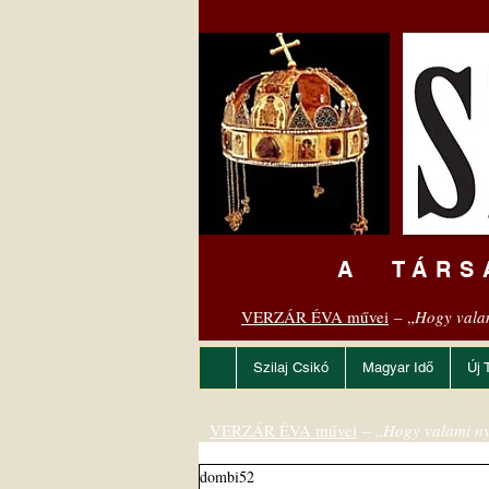
A TÁRS
VERZÁR ÉVA művei
– „
Hogy vala
Szilaj Csikó
Magyar Idő
Új 
VERZÁR ÉVA művei
– „
Hogy valami ny
dombi52