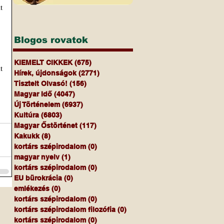
 
Blogos rovatok
KIEMELT CIKKEK
(675)
675 bejegyzés
 
Hírek, újdonságok
(2771)
2771 bejegyzés
Tisztelt Olvasó!
(156)
156 bejegyzés
Magyar Idő
(4047)
4047 bejegyzés
Új Történelem
(6937)
6937 bejegyzés
Kultúra
(6803)
6803 bejegyzés
Magyar Őstörténet
(117)
117 bejegyzés
Kakukk
(8)
8 bejegyzés
kortárs szépirodalom
(0)
0 bejegyzés
magyar nyelv
(1)
1 bejegyzés
kortárs szépirodalom
(0)
0 bejegyzés
EU bürokrácia
(0)
0 bejegyzés
emlékezés
(0)
0 bejegyzés
kortárs szépirodalom
(0)
0 bejegyzés
kortárs szépirodalom filozófia
(0)
0 bejegyzés
kortárs szépirodalom
(0)
0 bejegyzés