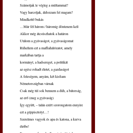
Számoljak le végleg a múltammal?
Vagy harcoljak, áldozzam fel magam?
Mindkettő bukás
…Már fél három / háromig döntenem kell
Akkor még átcsúszhatok a határon
Utálom a gyávaságot, a gyávaságomat
Rühellem ezt a maffiahálózatot, amely 
markában tartja a
kormányt, a hadsereget, a politikát
az egész rohadt életet, a gazdaságot
A feleségem, anyám, két kisfiam 
Németországban várnak
Csak még túl sok bennem a düh, a bátorság, 
az erő (meg a gyávaság)
Így együtt, – talán ezért szorongatom ennyire 
ezt a géppisztolyt…!
Szerelmes vagyok és apa és katona, a kurva 
életbe!