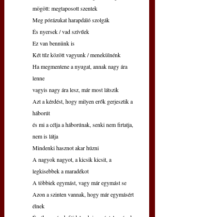
mögött: megtaposott szentek
Meg pórázukat harapdáló szolgák
És nyersek / vad szívűek
Ez van bennünk is
Két tűz között vagyunk / menekülnénk
Ha megmentene a nyugat, annak nagy ára 
lenne
vagyis nagy ára lesz, már most látszik
Azt a kérdést, hogy milyen erők gerjesztik a 
háborút
és mi a célja a háborúnak, senki nem firtatja, 
nem is látja
Mindenki hasznot akar húzni
A nagyok nagyot, a kicsik kicsit, a 
legkisebbek a maradékot
A többiek egymást, vagy már egymást se
Azon a szinten vannak, hogy már egymásért 
élnek