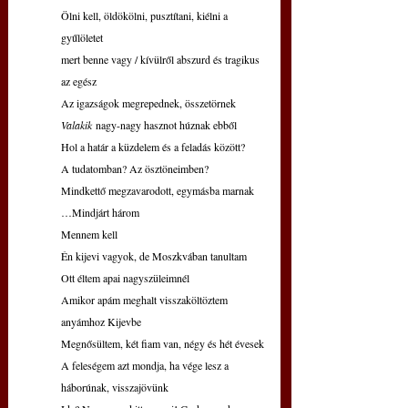
Ölni kell, öldökölni, pusztítani, kiélni a 
gyűlöletet
mert benne vagy / kívülről abszurd és tragikus 
az egész
Az igazságok megrepednek, összetörnek
Valakik
 nagy-nagy hasznot húznak ebből
Hol a határ a küzdelem és a feladás között?
A tudatomban? Az ösztöneimben?
Mindkettő megzavarodott, egymásba marnak
…Mindjárt három
Mennem kell
Én kijevi vagyok, de Moszkvában tanultam
Ott éltem apai nagyszüleimnél
Amikor apám meghalt visszaköltöztem 
anyámhoz Kijevbe
Megnősültem, két fiam van, négy és hét évesek
A feleségem azt mondja, ha vége lesz a 
háborúnak, visszajövünk