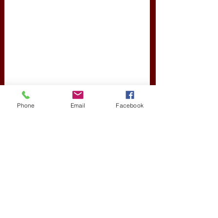
Phone
Email
Facebook
Ukrajna, Kijev, díszszemle,  határőrök 
farkaskutyákkal
kortárs szépirodalom
Kultúra
KIEMELT CIKKEK