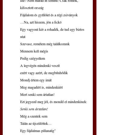
Ide? Nem marad itt semmi! Csak romok, 
kifosztott ország
Fájdalom és gyűlölet és a régi zsiványok
…Na, azt hiszem, jön a fickó
Egy vagyont kér a rohadék, de tud egy biztos 
utat
Szevasz, remélem még találkozunk
Mennem kell mégis
Pedig szégyellem
A legvégén mindenki veszít
ezért vagy azért, de megbűnhődik
Mondj értem egy imát
Meg magadért is, mindenkiért
Mert senki sem ártatlan!
Ezt jegyezd meg jól, és mondd el mindenkinek:
Senki sem ártatlan!
Még a szentek sem
Talán az újszülöttek…
Egy fájdalmas pillanatig”