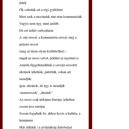
lettek
Ők szították ezt a régi gyűlöletet
Mert ezek a mostaniak már nem kommunisták
Vagyis nem úgy, mint azelőtt
De ezt nehéz szétszálazni
A cári oroszt, a kommunista oroszt, meg a 
putyini oroszt
(meg az ilyen-olyan közbülsőket) –
magát az orosz szívet, például az enyémet is
Amióta függetlenedtünk a szovjet-orosztól
ukránok lehetünk, patrióták, sokan azt 
mondják:
igen, ukránok, de úgy is mondják 
’nemoroszok’, „itteniek”
Az orosz csak térképen Európa, lelkében 
sosem lesz európai
Sosem fogadnák be, ahhoz kevés a kultúra, a 
humánum
Más lelkűek / a civilizáltság külsőségei 