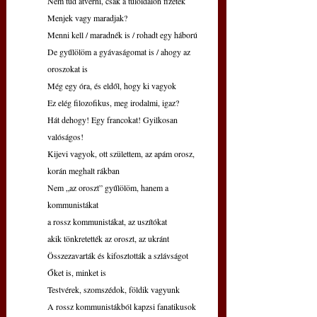
Nem tud átverni, csak a túloldalon fizetek
Menjek vagy maradjak?
Menni kell / maradnék is / rohadt egy háború
De gyűlölöm a gyávaságomat is / ahogy az 
oroszokat is
Még egy óra, és eldől, hogy ki vagyok
Ez elég filozofikus, meg irodalmi, igaz?
Hát dehogy! Egy francokat! Gyilkosan 
valóságos!
Kijevi vagyok, ott születtem, az apám orosz, 
korán meghalt rákban
Nem „az oroszt” gyűlölöm, hanem a 
kommunistákat
a rossz kommunistákat, az uszítókat
akik tönkretették az oroszt, az ukránt
Összezavarták és kifosztották a szlávságot
Őket is, minket is
Testvérek, szomszédok, földik vagyunk
A rossz kommunistákból kapzsi fanatikusok 