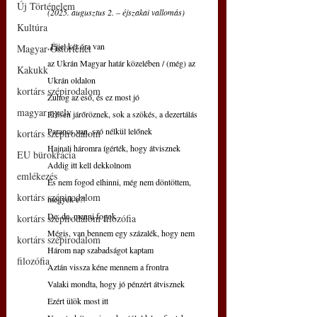
Új Történelem
(2025. augusztus 2. – éjszakai vallomás) 
Kultúra
„Éjjel két óra van
Magyar Őstörténet
az Ukrán Magyar határ közelében / (még) az 
Kakukk
Ukrán oldalon
kortárs szépirodalom
Zuhog az eső, és ez most jó
magyar nyelv
Erősen járőröznek, sok a szökés, a dezertálás
Parancs van, szó nélkül lelőnek
kortárs szépirodalom
Hajnali háromra ígérték, hogy átvisznek
EU bürokrácia
Addig itt kell dekkolnom
emlékezés
És nem fogod elhinni, még nem döntöttem, 
kortárs szépirodalom
megyek-e?!
De, de, menni fogok
kortárs szépirodalom filozófia
Mégis, van bennem egy százalék, hogy nem
kortárs szépirodalom
Három nap szabadságot kaptam
filozófia
Aztán vissza kéne mennem a frontra
Valaki mondta, hogy jó pénzért átvisznek
Ezért ülök most itt