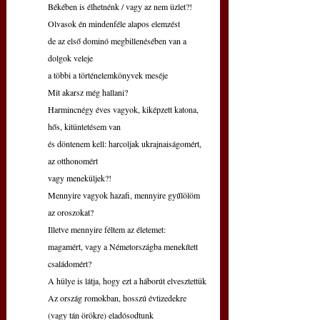
Békében is élhetnénk / vagy az nem üzlet?!
Olvasok én mindenféle alapos elemzést
de az első dominó megbillenésében van a 
dolgok veleje
a többi a történelemkönyvek meséje
Mit akarsz még hallani?
Harmincnégy éves vagyok, kiképzett katona, 
hős, kitüntetésem van
és döntenem kell: harcoljak ukrajnaiságomért, 
az otthonomért
vagy meneküljek?!
Mennyire vagyok hazafi, mennyire gyűlölöm 
az oroszokat?
Illetve mennyire féltem az életemet:
magamért, vagy a Németországba menekített 
családomért?
A hülye is látja, hogy ezt a háborút elvesztettük
Az ország romokban, hosszú évtizedekre 
(vagy tán örökre) eladósodtunk