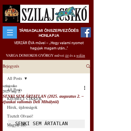
TÁRSADALMI ÖNSZERVEZŐDÉS
HONLAPJA
VERZÁR ÉVA művei – „Hogy valami nyomot
hagyjak magam után..."
VARGA DOMOKOS GYÖRGY művei
itt
és a
wikin
Bejegyzés
All Posts
szilajcsiko
All Posts
2025. aug. 2.
SENKI SEM ÁRTATLAN (2025. augusztus 2. –
KIEMELT CIKKEK
éjszakai vallomás Deli Mihálytól)
Hírek, újdonságok
Tisztelt Olvasó!
SENKI SEM ÁRTATLAN
Magyar Idő