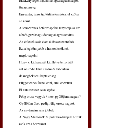
Érzékenységek-fájdalmak-igazságtalanságok 
összemosva
Egyezség, igazság, történelem józanul szóba 
se kerül
A természetes hétköznapokat lenyomja az erő
a hadi-gazdasági-ideológiai agresszivitás
Az érdekek száz éven át összekeveredtek
Ezt a legkönnyebb a haszonlesőknek 
meglovagolni
Hogy ki kit használt ki, illetve terrorizált
azt ABC-be lehet szedni és kibontani
de megbékíteni képtelenség
Függetlennek kéne lenni, ami lehetetlen
El van cseszve ez az egész
Félig orosz vagyok / most gyűlöljem magam?
Gyűlölöm őket, pedig félig orosz vagyok
Az enyémeim sem jobbak
A Nagy Maffiózók és politikus-bábjaik hozták 
ránk ezt a borzalmat