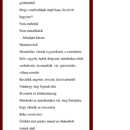
gyűlöletből
Hogy somfordáljak majd haza, ha ezt itt 
hagyom?!
Nem mehetek
Nem maradhatok
…Mindjárt három
Mennem kell
Menekülni, várnak a gyerekeim, a szerelmem
Erős vagyok, tudok dolgozni, mindenhez értek
szobafestés, ácsmunkák, víz- gázszerelés, 
villanyszerelés
Beszélek angolul, oroszul, kicsit németül
Valahogy meg fogunk élni
Itt romok és kilátástalanság
Mindenki az amerikaiakra vár, meg Európára, 
hogy eltörlik az oroszokat
Béke sosem lesz
Örökké izzó parázs marad az eltakarított 
romok alatt