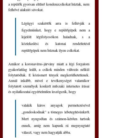
a repülők gyorsan eltűnő kondenzcsíkokat húztak, nem 
felhővé alakuló sávokat.
Légügyi szakértők arra is felhívják a 
figyelmünket, hogy e repülőgépek nem a 
kijelölt légifolyosókon haladnak, s a 
közlekedési és katonai rendeltetésű 
repülőgépek nem húznak ilyen csíkokat.
Amikor a koronavírus-járvány miatt a légi forgalom 
gyakorlatilag leállt, a csíkok minden változás nélkül 
folytatódtak. E közismert tények megkerülhetetlenek. 
Annál inkább, mivel e tevékenységet valamikor 
folytatott személyek konkrét műszaki internetes írásai 
és nyilatkozatai egyértelműen leszögezik, hogy
valakik káros anyagok permetezésével 
„gondoskodnak” a tömeges lebetegítésünkről. 
Mert nyugodtan és számon-kérően tartsuk 
ennek, amíg nem kapunk rá megnyugtató 
választ, vagy nem hagyatják abba.