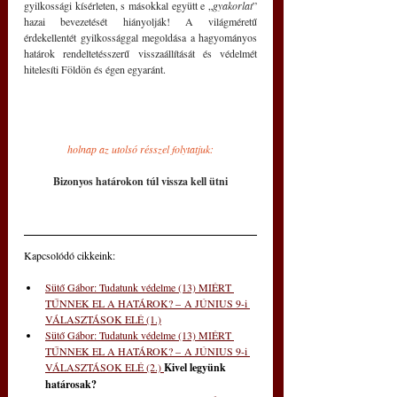
gyilkossági kísérleten, s másokkal együtt e „
gyakorlat
” 
hazai bevezetését hiányolják! A világméretű 
érdekellentét gyilkossággal megoldása a hagyományos 
határok rendeltetésszerű visszaállítását és védelmét 
hitelesíti Földön és égen egyaránt.
holnap az utolsó résszel folytatjuk:
Bizonyos határokon túl vissza kell ütni
Kapcsolódó cikkeink:
Sütő Gábor: Tudatunk védelme (13) MIÉRT 
TŰNNEK EL A HATÁROK? – A JÚNIUS 9-i 
VÁLASZTÁSOK ELÉ (1.)
Sütő Gábor: Tudatunk védelme (13) MIÉRT 
TŰNNEK EL A HATÁROK? – A JÚNIUS 9-i 
VÁLASZTÁSOK ELÉ (2.) 
Kivel legyünk 
határosak?