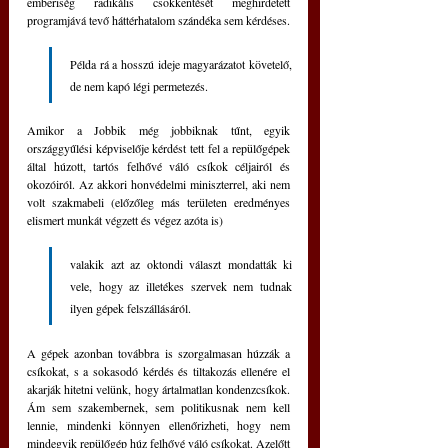
emberiség radikális csökkentését meghirdetett 
programjává tevő háttérhatalom szándéka sem kérdéses.
Példa rá a hosszú ideje magyarázatot követelő, 
de nem kapó légi permetezés.
Amikor a Jobbik még jobbiknak tűnt, egyik 
országgyűlési képviselője kérdést tett fel a repülőgépek 
által húzott, tartós felhővé váló csíkok céljairól és 
okozóiról. Az akkori honvédelmi miniszterrel, aki nem 
volt szakmabeli (előzőleg más területen eredményes 
elismert munkát végzett és végez azóta is)
valakik azt az oktondi választ mondatták ki 
vele, hogy az illetékes szervek nem tudnak 
ilyen gépek felszállásáról.
A gépek azonban továbbra is szorgalmasan húzzák a 
csíkokat, s a sokasodó kérdés és tiltakozás ellenére el 
akarják hitetni velünk, hogy ártalmatlan kondenzcsíkok. 
Ám sem szakembernek, sem politikusnak nem kell 
lennie, mindenki könnyen ellenőrizheti, hogy nem 
mindegyik repülőgép húz felhővé váló csíkokat. Azelőtt 