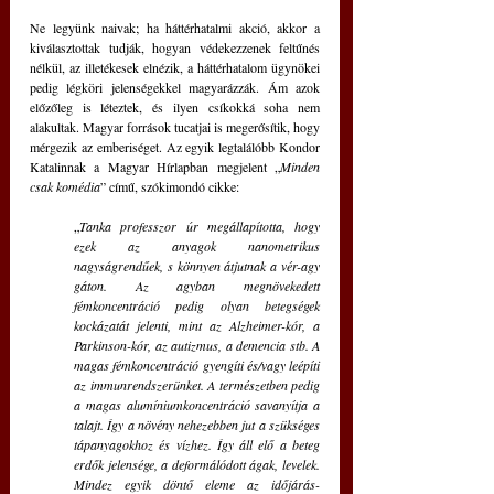
Ne legyünk naivak; ha háttérhatalmi akció, akkor a 
kiválasztottak tudják, hogyan védekezzenek feltűnés 
nélkül, az illetékesek elnézik, a háttérhatalom ügynökei 
pedig légköri jelenségekkel magyarázzák. Ám azok 
előzőleg is léteztek, és ilyen csíkokká soha nem 
alakultak. Magyar források tucatjai is megerősítik, hogy 
mérgezik az emberiséget. Az egyik legtalálóbb Kondor 
Katalinnak a Magyar Hírlapban megjelent „
Minden 
csak komédia
” című, szókimondó cikke:
„
Tanka professzor úr megállapította, hogy 
ezek az anyagok nanometrikus 
nagyságrendűek, s könnyen átjutnak a vér-agy 
gáton. Az agyban megnövekedett 
fémkoncentráció pedig olyan betegségek 
kockázatát jelenti, mint az Alzheimer-kór, a 
Parkinson-kór, az autizmus, a demencia stb. A 
magas fémkoncentráció gyengíti és/vagy leépíti 
az immunrendszerünket. A természetben pedig 
a magas alumíniumkoncentráció savanyítja a 
talajt. Így a növény nehezebben jut a szükséges 
tápanyagokhoz és vízhez. Így áll elő a beteg 
erdők jelensége, a deformálódott ágak, levelek. 
Mindez egyik döntő eleme az időjárás-