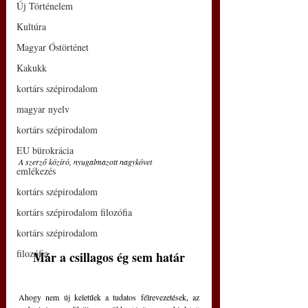
Új Történelem
Kultúra
Magyar Őstörténet
Kakukk
kortárs szépirodalom
magyar nyelv
kortárs szépirodalom
EU bürokrácia
A szerző közíró, nyugalmazott nagykövet
emlékezés
kortárs szépirodalom
kortárs szépirodalom filozófia
kortárs szépirodalom
filozófia
Már a csillagos ég sem határ
Ahogy nem új keletűek a tudatos félrevezetések, az 