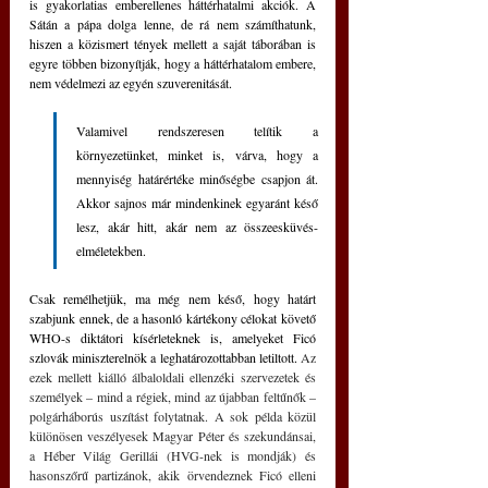
is gyakorlatias emberellenes háttérhatalmi akciók. A 
Sátán a pápa dolga lenne, de rá nem számíthatunk, 
hiszen a közismert tények mellett a saját táborában is 
egyre többen bizonyítják, hogy a háttérhatalom embere, 
nem védelmezi az egyén szuverenitását.
Valamivel rendszeresen telítik a 
környezetünket, minket is, várva, hogy a 
mennyiség határértéke minőségbe csapjon át. 
Akkor sajnos már mindenkinek egyaránt késő 
lesz, akár hitt, akár nem az összeesküvés-
elméletekben.
Csak remélhetjük, ma még nem késő, hogy határt 
szabjunk ennek, de a hasonló kártékony célokat követő 
WHO-s diktátori kísérleteknek is, amelyeket Ficó 
szlovák miniszterelnök a leghatározottabban letiltott. 
Az 
ezek mellett kiálló álbaloldali ellenzéki szervezetek és 
személyek – mind a régiek, mind az újabban feltűnők – 
polgárháborús uszítást folytatnak. A sok példa közül 
különösen veszélyesek Magyar Péter és szekundánsai, 
a Héber Világ Gerillái (HVG-nek is mondják) és 
hasonszőrű partizánok, akik örvendeznek Ficó elleni 