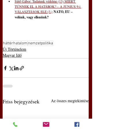
Sütő Gábor: Tudatunk védelme (13) MIÉRT 
TŰNNEK EL A HATÁROK? – A JÚNIUS 9-i 
VÁLASZTÁSOK ELÉ (3.)
NATO, EU ‒ 
velünk, vagy ellenünk?
háttérhatalom
nemzetpolitika
Új Történelem
Magyar Idő
Friss bejegyzések
Az összes megtekintése