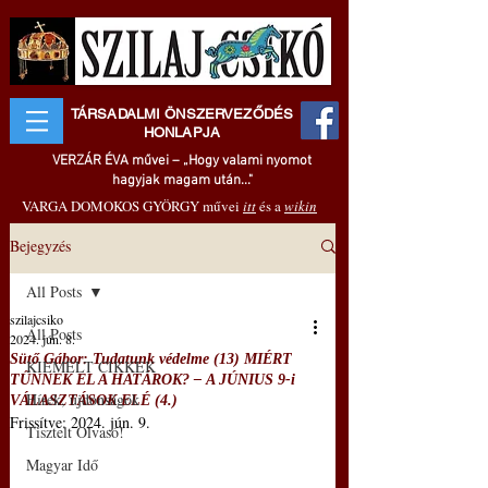
TÁRSADALMI ÖNSZERVEZŐDÉS
HONLAPJA
VERZÁR ÉVA művei – „Hogy valami nyomot
hagyjak magam után..."
VARGA DOMOKOS GYÖRGY művei
itt
és a
wikin
Bejegyzés
All Posts
szilajcsiko
All Posts
2024. jún. 8.
Sütő Gábor: Tudatunk védelme (13) MIÉRT
KIEMELT CIKKEK
TŰNNEK EL A HATÁROK? – A JÚNIUS 9-i
Hírek, újdonságok
VÁLASZTÁSOK ELÉ (4.)
Frissítve:
2024. jún. 9.
Tisztelt Olvasó!
Magyar Idő