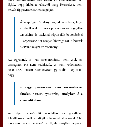
látjuk, hogy hiába a választói hang felemelése, nem 
veszik figyelembe, sőt elhallgatják.
Állampolgári és alanyi jogunk követelni, hogy 
az illetékesek ‒ Tanka professzor és független 
társadalmi és szakmai képviselők bevonásával 
‒ végeztessék el a teljes kivizsgálást, s hozzák 
nyilvánosságra az eredményt.
Az egyénnek is van szuverenitása, nem csak az 
országnak. Ha nem védekezik, és nem védelmezik, 
késő lesz, amikor személyesen győződik meg róla, 
hogy
a vegyi permetezés nem összeesküvés 
elmélet, hanem gyakorlat, amelyben ő a 
szenvedő alany.
Az ilyen természetű gondatlan és gondtalan 
felelőtlenség miatt pusztítják a társadalmat a sokak által 
misztikus „
sátáni tervnek
” tartott, de valójában nagyon 