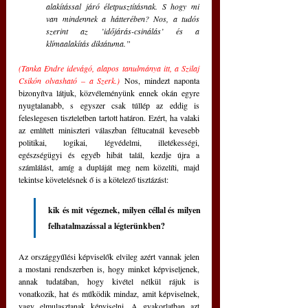
alakítással járó életpusztításnak. S hogy mi 
van mindennek a hátterében? Nos, a tudós 
szerint az ’időjárás-csinálás’ és a 
klímaalakítás diktátuma.”
(Tanka Endre idevágó, alapos tanulmánya 
itt
, a Szilaj 
Csikón olvasható – a Szerk.)
 Nos, mindezt naponta 
bizonyítva látjuk, közvéleményünk ennek okán egyre 
nyugtalanabb, s egyszer csak túllép az eddig is 
feleslegesen tiszteletben tartott határon. Ezért, ha valaki 
az említett miniszteri válaszban féltucatnál kevesebb 
politikai, logikai, légvédelmi, illetékességi, 
egészségügyi és egyéb hibát talál, kezdje újra a 
számlálást, amíg a dupláját meg nem közelíti, majd 
tekintse követelésnek ő is a kötelező tisztázást:
kik és mit végeznek, milyen céllal és milyen 
felhatalmazással a légterünkben?
Az országgyűlési képviselők elvileg azért vannak jelen 
a mostani rendszerben is, hogy minket képviseljenek, 
annak tudatában, hogy kivétel nélkül rájuk is 
vonatkozik, hat és működik mindaz, amit képviselnek, 
vagy elmulasztanak képviselni. A gyakorlatban azt 