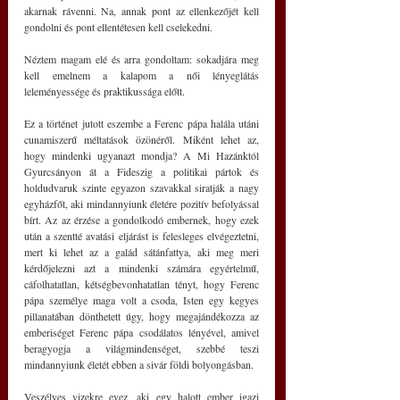
akarnak rávenni. Na, annak pont az ellenkezőjét kell 
gondolni és pont ellentétesen kell cselekedni.
Néztem magam elé és arra gondoltam: sokadjára meg 
kell emelnem a kalapom a női lényeglátás 
leleményessége és praktikussága előtt.
Ez a történet jutott eszembe a Ferenc pápa halála utáni 
cunamiszerű méltatások özönéről. Miként lehet az, 
hogy mindenki ugyanazt mondja? A Mi Hazánktól 
Gyurcsányon át a Fideszig a politikai pártok és 
holdudvaruk szinte egyazon szavakkal siratják a nagy 
egyházfőt, aki mindannyiunk életére pozitív befolyással 
bírt. Az az érzése a gondolkodó embernek, hogy ezek 
után a szentté avatási eljárást is felesleges elvégeztetni, 
mert ki lehet az a galád sátánfattya, aki meg meri 
kérdőjelezni azt a mindenki számára egyértelmű, 
cáfolhatatlan, kétségbevonhatatlan tényt, hogy Ferenc 
pápa személye maga volt a csoda, Isten egy kegyes 
pillanatában dönthetett úgy, hogy megajándékozza az 
emberiséget Ferenc pápa csodálatos lényével, amivel 
beragyogja a világmindenséget, szebbé teszi 
mindannyiunk életét ebben a sivár földi bolyongásban.
Veszélyes vizekre evez, aki egy halott ember igazi 