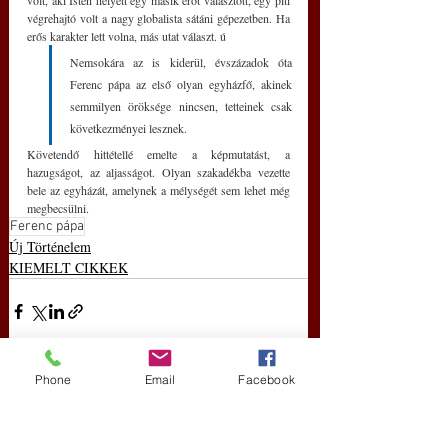
végrehajtó volt a nagy globalista sátáni gépezetben. Ha 
erős karakter lett volna, más utat választ. ú
Nemsokára az is kiderül, évszázadok óta 
Ferenc pápa az első olyan egyházfő, akinek 
semmilyen öröksége nincsen, tetteinek csak 
következményei lesznek. 
Követendő hittétellé emelte a képmutatást, a 
hazugságot, az aljasságot. Olyan szakadékba vezette 
bele az egyházát, amelynek a mélységét sem lehet még 
megbecsülni.
Ferenc pápa
Új Történelem
KIEMELT CIKKEK
Phone
Email
Facebook
Friss bejegyzések
Az összes megtekintése