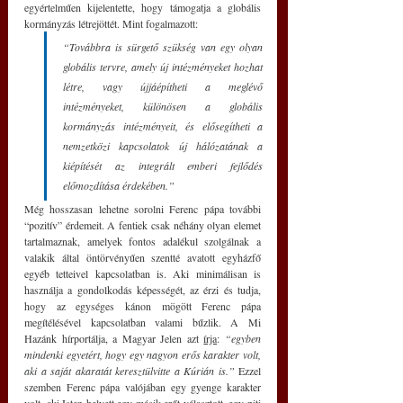
egyértelműen kijelentette, hogy támogatja a globális 
kormányzás létrejöttét. Mint fogalmazott:
“Továbbra is sürgető szükség van egy olyan 
globális tervre, amely új intézményeket hozhat 
létre, vagy újjáépítheti a meglévő 
intézményeket, különösen a globális 
kormányzás intézményeit, és elősegítheti a 
nemzetközi kapcsolatok új hálózatának a 
kiépítését az integrált emberi fejlődés 
előmozdítása érdekében.”
Még hosszasan lehetne sorolni Ferenc pápa további 
“pozitív” érdemeit. A fentiek csak néhány olyan elemet 
tartalmaznak, amelyek fontos adalékul szolgálnak a 
valakik által öntörvényűen szentté avatott egyházfő 
egyéb tetteivel kapcsolatban is. Aki minimálisan is 
használja a gondolkodás képességét, az érzi és tudja, 
hogy az egységes kánon mögött Ferenc pápa 
megítélésével kapcsolatban valami bűzlik. A Mi 
Hazánk hírportálja, a Magyar Jelen azt 
írja
: 
“egyben 
mindenki egyetért, hogy egy nagyon erős karakter volt, 
aki a saját akaratát keresztülvitte a Kúrián is.”
 Ezzel 
szemben Ferenc pápa valójában egy gyenge karakter 
volt, aki Isten helyett egy másik erőt választott, egy piti 