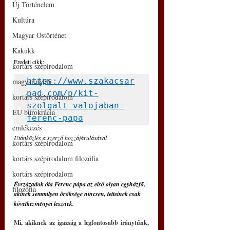
Új Történelem
Kultúra
Magyar Őstörténet
Kakukk
Eredeti cikk:
kortárs szépirodalom
https://www.szakacsar
magyar nyelv
pad.com/p/kit-
kortárs szépirodalom
szolgalt-valojaban-
EU bürokrácia
ferenc-papa
emlékezés
Utánközlés a szerző hozzájárulásával
kortárs szépirodalom
kortárs szépirodalom filozófia
kortárs szépirodalom
Évszázadok óta Ferenc pápa az első olyan egyházfő, 
filozófia
akinek semmilyen öröksége nincsen, tetteinek csak 
következményei lesznek.
Mi, akiknek az igazság a legfontosabb iránytűnk, 