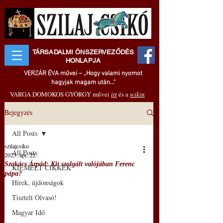
TÁRSADALMI ÖNSZERVEZŐDÉS
HONLAPJA
VERZÁR ÉVA művei – „Hogy valami nyomot
hagyjak magam után..."
VARGA DOMOKOS GYÖRGY művei
itt
és a
wikin
Bejegyzés
All Posts
szilajcsiko
All Posts
2025. ápr. 22.
Szakács Árpád: Kit szolgált valójában Ferenc
KIEMELT CIKKEK
pápa?
Hírek, újdonságok
Tisztelt Olvasó!
Magyar Idő