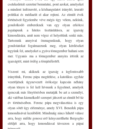
cselekedeteit szeretné bemutatni, pont azokat, amelyeket 
a mindent ledózeroló, a közhangulatot irányító, leuraló 
politikai és médiaelit el akar rejteni. Az elmúlt évek 
történéseit figyelembe véve mégis úgy vélem, nekünk, 
gondolkodó embereknek van egy olyan erkölcsi 
jogalapunk a hiteles tisztánlátásra, az igazság 
kimondására, amit nem végez el helyettünk senki más. 
Tartozunk annyival önmagunknak, hogy olyan 
gondolatokat fogalmazzunk meg, olyan kérdéseket 
tegyünk fel, amelyeket a gyáva tömegember hallani sem 
mer. Ugyanis ma a tömegember annyira irtózik az 
igazságtól, mint ördög a tömjénfüsttől.
Viszont mi, akiknek az igazság a legfontosabb 
iránytűnk, Ferenc pápa megítélése, a katolikus egyház 
vezetőjének úgynevezett öröksége kapcsán néhány 
olyan tényre is fel kell hívnunk a figyelmet, amelyek 
igencsak más fénytörésben mutatják be azt a személyt, 
aki valóban kiemelkedő szerepet játszott az elmúlt bő tíz 
év történéseiben. Ferenc pápa megválasztása is egy 
olyan sötét ügy előzménye, amely XVI. Benedek pápa 
lemondásával kezdődött. Mindmáig nincs hihető válasz 
arra, hogy miféle gonosz erő kényszeríthette Bergoglio 
elődjét arra, hogy lemondással távozzon a pápai 
trónusról.