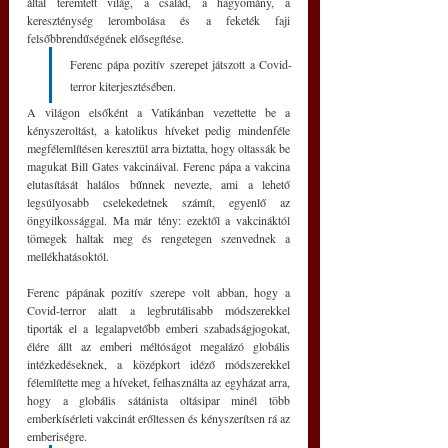
által teremtett világ, a család, a hagyomány, a 
kereszténység lerombolása és a feketék faji 
felsőbbrendűségének elősegítése.
Ferenc pápa pozitív szerepet játszott a Covid-
terror kiterjesztésében. 
A világon elsőként a Vatikánban vezettette be a 
kényszeroltást, a katolikus híveket pedig mindenféle 
megfélemlítésen keresztül arra biztatta, hogy oltassák be 
magukat Bill Gates vakcináival. Ferenc pápa a vakcina 
elutasítását halálos bűnnek nevezte, ami a lehető 
legsúlyosabb cselekedetnek számít, egyenlő az 
öngyilkossággal. Ma már tény: ezektől a vakcináktól 
tömegek haltak meg és rengetegen szenvednek a 
mellékhatásoktól.
Ferenc pápának pozitív szerepe volt abban, hogy a 
Covid-terror alatt a legbrutálisabb módszerekkel 
tiporták el a legalapvetőbb emberi szabadságjogokat, 
élére állt az emberi méltóságot megalázó globális 
intézkedéseknek, a középkort idéző módszerekkel 
félemlítette meg a híveket, felhasználta az egyházat arra, 
hogy a globális sátánista oltásipar minél több 
emberkísérleti vakcinát erőltessen és kényszerítsen rá az 
emberiségre.