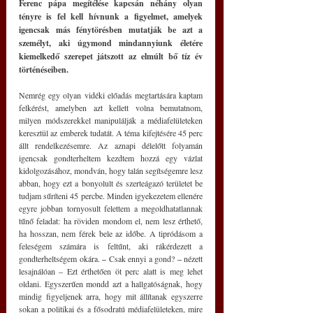
Ferenc pápa megítélése kapcsán néhány olyan 
tényre is fel kell hívnunk a figyelmet, amelyek 
igencsak más fénytörésben mutatják be azt a 
személyt, aki úgymond mindannyiunk életére 
kiemelkedő szerepet játszott az elmúlt bő tíz év 
történéseiben.
Nemrég egy olyan vidéki előadás megtartására kaptam 
felkérést, amelyben azt kellett volna bemutatnom, 
milyen módszerekkel manipulálják a médiafelületeken 
keresztül az emberek tudatát. A téma kifejtésére 45 perc 
állt rendelkezésemre. Az aznapi délelőtt folyamán 
igencsak gondterheltem kezdtem hozzá egy vázlat 
kidolgozásához, mondván, hogy talán segítségemre lesz 
abban, hogy ezt a bonyolult és szerteágazó területet be 
tudjam sűríteni 45 percbe. Minden igyekezetem ellenére 
egyre jobban tornyosult felettem a megoldhatatlannak 
tűnő feladat: ha röviden mondom el, nem lesz érthető, 
ha hosszan, nem férek bele az időbe. A tipródásom a 
feleségem számára is feltűnt, aki rákérdezett a 
gondterheltségem okára. 
–
 Csak ennyi a gond? 
–
 nézett 
lesajnálóan – Ezt érthetően öt perc alatt is meg lehet 
oldani. Egyszerűen mondd azt a hallgatóságnak, hogy 
mindig figyeljenek arra, hogy mit állítanak egyszerre 
sokan a politikai és a fősodratú médiafelületeken, mire 