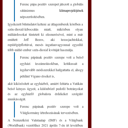
Ferenc pápa pozitív szerepet játszott a globális 
sátánizmus 
klímaprojektjének 
népszerűsítésében. 
Igyekezett bűntudatot kelteni az átlagemberek körében a 
szén-dioxid-kibocsátás miatt, miközben olyan 
milliárdosokat tüntetett ki elismerésével, mint a már 
említett Jeff Bezos, aki luxusjachtokkal, 
repülőgépflottával, mesés ingatlanvagyonnal egyedül 
több millió ember szén-dioxid kvótáját használja.
Ferenc pápának pozitív szerepe volt a belső 
egyházi leszámolásokban, kritikusait a 
legdurvább módszerekkel hallgattatta el, ahogy 
például Vigano érseket is, 
akit kiközösített az egyházból, amiért feltárta a Vatikán 
belső kényes ügyeit, a különböző pedofil botrányokat 
és az egyházfő globalista érdekeket szolgáló 
munkásságát.
Ferenc pápának pozitív szerepe volt a 
Világkormány létrehozásának tervezésében. 
A Nemzetközi Valutaalap (IMF) és a Világbank 
(Worldbank) vezetőihez 2021 április 7-én írt levelében 