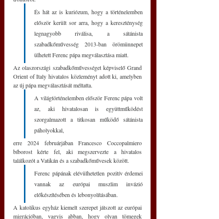
És hát az is kuriózum, hogy a történelemben 
először került sor arra, hogy a kereszténység 
legnagyobb riválisa, a sátánista 
szabadkőművesség 2013-ban örömünnepet 
ülhetett Ferenc pápa megválasztása miatt. 
Az olaszországi szabadkőművességet képviselő Grand 
Orient of Italy hivatalos közleményt adott ki, amelyben 
az új pápa megválasztását méltatta. 
A világtörténelemben először Ferenc pápa volt 
az, aki hivatalosan is együttműködést 
szorgalmazott a titkosan működő sátánista 
páholyokkal, 
erre 2024 februárjában Francesco Coccopalmiero 
bíborost kérte fel, aki megszervezte a hivatalos 
találkozót a Vatikán és a szabadkőművesek között.
Ferenc pápának elévülhetetlen pozitív érdemei 
vannak az európai muszlim invázió 
előkészítésében és lebonyolításában. 
A katolikus egyház kiemelt szerepet játszott az európai 
migrációban, vagyis abban, hogy olyan tömegek 