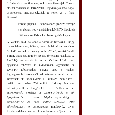
özönljenek a kontinensre, akik megváltoztatják Európa 
etnikai összetételét, terrorizálják, legyilkolják az európai 
őslakosokat, megerőszakolják a nőket és a fiatal 
lányokat.
Ferenc pápának kiemelkedően pozitív szerepe 
van abban, hogy a sátánista LMBTQ-ideológia 
előtt szélesre tárta a katolikus egyház kapuit. 
A Vatikán zöld utat adott a homokos férfiaknak, hogy 
papok lehessenek, feltéve, hogy cölibátusban maradnak 
és tartózkodnak a “meleg kultúra"“ népszerűsítésétől. 
Ferenc pápa alatt létrejött az első történelmi találkozó az 
LMBTQ-propagandisták és a Vatikán között. Az 
egyházfő többször is nyilvánosan egyeztettet az 
LMBTQ lobbistákkal. Ferenc pápa a Vatikán 
legmagasabb kitüntetését adományozta annak a Jeff 
Bezosnak, aki 2020 nyarán 1,7 milliárd (nem elírás!) 
dollárt, azaz közel 700 milliárd forintnyi összeget 
adományozott exfeleségével közösen 
“116 nonprofit 
szervezetnek, amelyek az LMBTQ-jogok, a faji 
igazságosság, a nemek közötti egyenlőség, a 
klímaváltozás és más fontos területek iránt 
elkötelezettek”
. A támogatottak mindegyike olyan 
fundamentalista szervezet, amelyeknek célja az Isten 