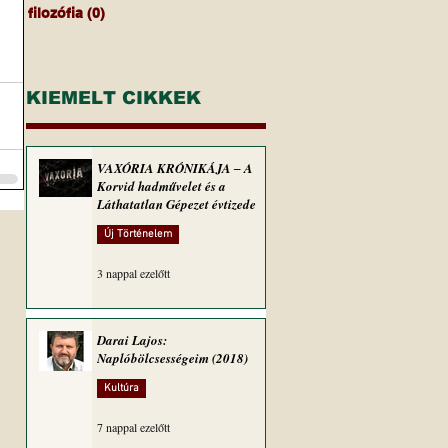
filozófia
(0)
0 bejegyzés
KIEMELT CIKKEK
VAXÓRIA KRÓNIKÁJA ‒ A
Korvid hadművelet és a
Láthatatlan Gépezet évtizede
Új Történelem
3 nappal ezelőtt
Darai Lajos:
Naplóbölcsességeim (2018)
Kultúra
7 nappal ezelőtt