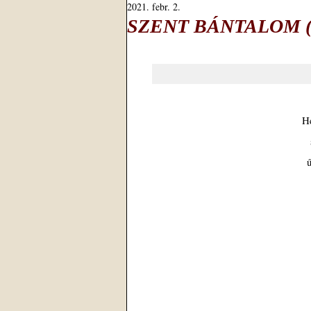
2021. febr. 2.
SZENT BÁNTALOM (Del
He
ű