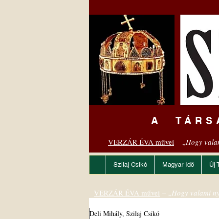
A TÁRS
VERZÁR ÉVA művei
– „
Hogy vala
Szilaj Csikó
Magyar Idő
Új 
VERZÁR ÉVA művei
– „
Hogy valami ny
Deli Mihály, Szilaj Csikó