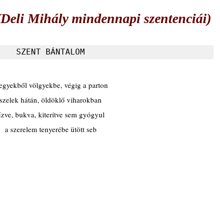
i Mihály mindennapi szentenciái)
SZENT BÁNTALOM
gyekből völgyekbe, végig a parton
szelek hátán, öldöklő viharokban
zve, bukva, kiterítve sem gyógyul
a szerelem tenyerébe ütött seb