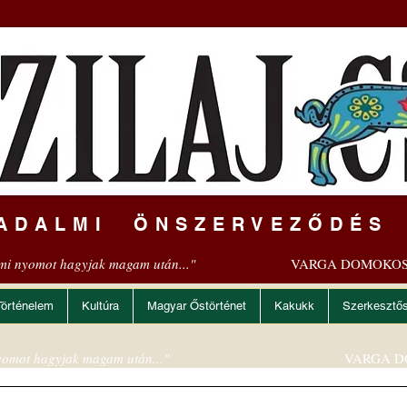
ADALMI ÖNSZERVEZŐDÉS
mi nyomot hagyjak magam után..."
VARGA DOMOKOS
Történelem
Kultúra
Magyar Őstörténet
Kakukk
Szerkesztő
omot hagyjak magam után..."
VARGA D