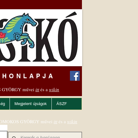
 HONLAPJA
 GYÖRGY művei
itt
és a
wikin
ség
Megjelent újságok
ÁSZF
OMOKOS GYÖRGY művei
itt
és a
wikin