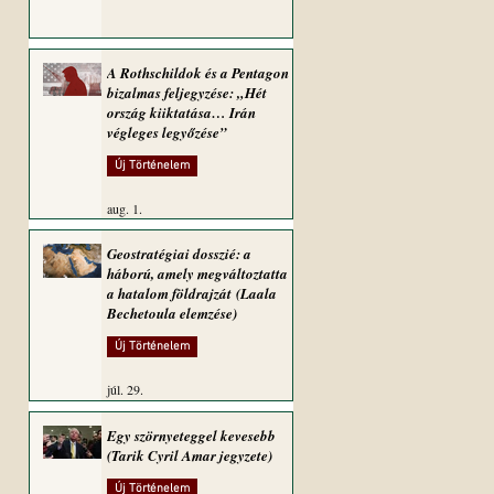
A Rothschildok és a Pentagon
bizalmas feljegyzése: „Hét
ország kiiktatása… Irán
végleges legyőzése”
Új Történelem
aug. 1.
Geostratégiai dosszié: a
háború, amely megváltoztatta
a hatalom földrajzát (Laala
Bechetoula elemzése)
Új Történelem
júl. 29.
Egy szörnyeteggel kevesebb
(Tarik Cyril Amar jegyzete)
Új Történelem