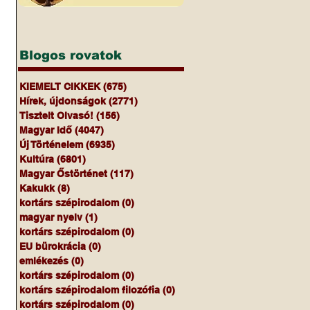
Blogos rovatok
KIEMELT CIKKEK
(675)
675 bejegyzés
Hírek, újdonságok
(2771)
2771 bejegyzés
Tisztelt Olvasó!
(156)
156 bejegyzés
Magyar Idő
(4047)
4047 bejegyzés
Új Történelem
(6935)
6935 bejegyzés
Kultúra
(6801)
6801 bejegyzés
Magyar Őstörténet
(117)
117 bejegyzés
Kakukk
(8)
8 bejegyzés
kortárs szépirodalom
(0)
0 bejegyzés
magyar nyelv
(1)
1 bejegyzés
kortárs szépirodalom
(0)
0 bejegyzés
EU bürokrácia
(0)
0 bejegyzés
emlékezés
(0)
0 bejegyzés
kortárs szépirodalom
(0)
0 bejegyzés
kortárs szépirodalom filozófia
(0)
0 bejegyzés
kortárs szépirodalom
(0)
0 bejegyzés