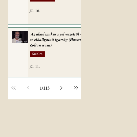
júl. 16.
Az akadémikus nyelvészetről –
az elhallgatott igazság (Hosszú
Zoltán írása)
Kultúra
júl. 11.
1
/
113