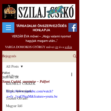
TÁRSADALMI ÖNSZERVEZŐDÉS
HONLAPJA
VERZÁR ÉVA művei – „Hogy valami nyomot
hagyjak magam után..."
VARGA DOMOKOS GYÖRGY művei
itt
és a
wikin
Bejegyzés
All Posts
Pálferi
All Posts
2020. dec. 28.
Szent Család, szentmise – Pálferi
KIEMELT CIKKEK
Hírek, újdonságok
https://www.youtube.com/watch?
v=fy_1yaGNgzM&feature=youtu.be
Tisztelt Olvasó!
Magyar Idő