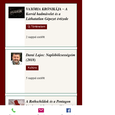
VAXÓRIA KRÓNIKÁJA ‒ A
Korvid hadművelet és a
Láthatatlan Gépezet évtizede
Új Történelem
2 nappal ezelőtt
Darai Lajos: Naplóbölcsességeim
(2018)
Kultúra
5 nappal ezelőtt
A Rothschildok és a Pentagon
bizalmas feljegyzése: „Hét ország
kiiktatása… Irán végleges