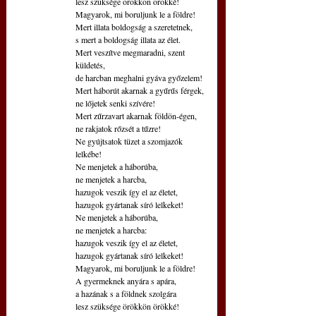
lesz szüksége örökkön örökké!
Magyarok, mi boruljunk le a földre!
Mert illata boldogság a szeretetnek,
s mert a boldogság illata az élet.
Mert veszítve megmaradni, szent 
küldetés,
de harcban meghalni gyáva győzelem!
Mert háborút akarnak a gyűrűs férgek,
ne lőjetek senki szívére!
Mert zűrzavart akarnak földön-égen,
ne rakjatok rőzsét a tűzre!
Ne gyújtsatok tüzet a szomjazók 
lelkébe!
Ne menjetek a háborúba,
ne menjetek a harcba,
hazugok veszik így el az életet,
hazugok gyártanak síró lelkeket!
Ne menjetek a háborúba,
ne menjetek a harcba:
hazugok veszik így el az életet,
hazugok gyártanak síró lelkeket!
Magyarok, mi boruljunk le a földre!
A gyermeknek anyára s apára,
a hazának s a földnek szolgára
lesz szüksége örökkön örökké!