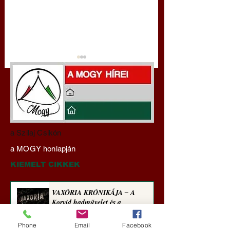
Darai Lajos:
Gyimóthy Gábor
a Szilaj Csikón
Naplóbölcsességeim
nyelvművelő gúnyv
a MOGY honlapján
(2026)
sorozata (1774)
KIEMELT CIKKEK
VAXÓRIA KRÓNIKÁJA ‒ A
Korvid hadművelet és a
Láthatatlan Gépezet évtizede
Phone
Email
Facebook
Új Történelem