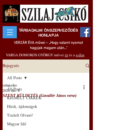
TÁRSADALMI ÖNSZERVEZŐDÉS
HONLAPJA
VERZÁR ÉVA művei – „Hogy valami nyomot
hagyjak magam után..."
VARGA DOMOKOS GYÖRGY művei
itt
és a
wikin
Bejegyzés
All Posts
szilajcsiko
All Posts
2024. dec. 8.
SZENT KÜLDETÉS (Gavallér János verse)
KIEMELT CIKKEK
Hírek, újdonságok
Tisztelt Olvasó!
Magyar Idő