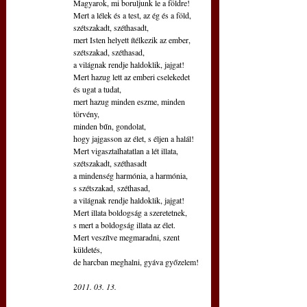
Magyarok, mi boruljunk le a földre!
Mert a lélek és a test, az ég és a föld,
szétszakadt, széthasadt,
mert Isten helyett ítélkezik az ember,
szétszakad, széthasad,
a világnak rendje haldoklik, jajgat!
Mert hazug lett az emberi cselekedet
és ugat a tudat,
mert hazug minden eszme, minden 
törvény,
minden bűn, gondolat,
hogy jajgasson az élet, s éljen a halál!
Mert vigasztalhatatlan a lét illata,
szétszakadt, széthasadt
a mindenség harmónia, a harmónia,
s szétszakad, széthasad,
a világnak rendje haldoklik, jajgat!
Mert illata boldogság a szeretetnek,
s mert a boldogság illata az élet.
Mert veszítve megmaradni, szent 
küldetés,
de harcban meghalni, gyáva győzelem!
2011. 03. 13.