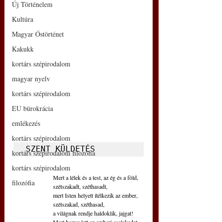
Új Történelem
Kultúra
Magyar Őstörténet
Kakukk
kortárs szépirodalom
magyar nyelv
kortárs szépirodalom
EU bürokrácia
emlékezés
kortárs szépirodalom
SZENT KÜLDETÉS 
kortárs szépirodalom filozófia
kortárs szépirodalom
Mert a lélek és a test, az ég és a föld,
filozófia
szétszakadt, széthasadt,
mert Isten helyett ítélkezik az ember,
szétszakad, széthasad,
a világnak rendje haldoklik, jajgat!