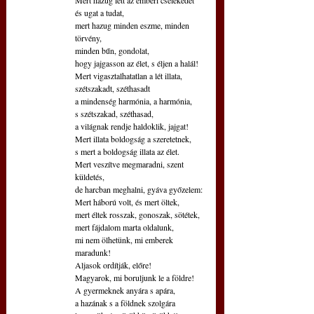
Mert hazug lett az emberi cselekedet
és ugat a tudat,
mert hazug minden eszme, minden 
törvény,
minden bűn, gondolat,
hogy jajgasson az élet, s éljen a halál!
Mert vigasztalhatatlan a lét illata,
szétszakadt, széthasadt
a mindenség harmónia, a harmónia,
s szétszakad, széthasad,
a világnak rendje haldoklik, jajgat!
Mert illata boldogság a szeretetnek,
s mert a boldogság illata az élet.
Mert veszítve megmaradni, szent 
küldetés,
de harcban meghalni, gyáva győzelem:
Mert háború volt, és mert öltek,
mert éltek rosszak, gonoszak, sötétek,
mert fájdalom marta oldalunk,
mi nem ölhetünk, mi emberek 
maradunk!
Aljasok ordítják, előre!
Magyarok, mi boruljunk le a földre!
A gyermeknek anyára s apára,
a hazának s a földnek szolgára