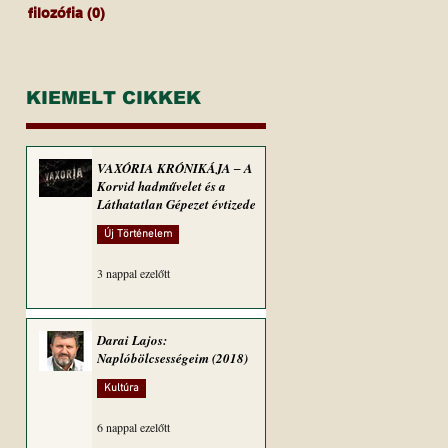
filozófia
(0)
0 bejegyzés
KIEMELT CIKKEK
VAXÓRIA KRÓNIKÁJA ‒ A
Korvid hadművelet és a
Láthatatlan Gépezet évtizede
Új Történelem
3 nappal ezelőtt
Darai Lajos:
Naplóbölcsességeim (2018)
Kultúra
6 nappal ezelőtt