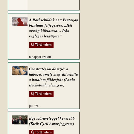
A Rothschildok és a Pentagon
bizalmas feljegyzése: „Hét
ország kiiktatása… Irán
végleges legyőzése”
Új Történelem
6 nappal ezelőtt
Geostratégiai dosszié: a
háború, amely megváltoztatta
a hatalom földrajzát (Laala
Bechetoula elemzése)
Új Történelem
júl. 29.
Egy szörnyeteggel kevesebb
(Tarik Cyril Amar jegyzete)
Új Történelem