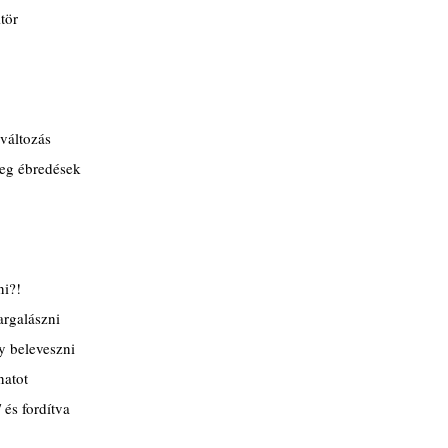
tör
változás
eg ébredések
ni?!
argalászni
y beleveszni
natot
 és fordítva