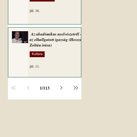
júl. 16.
Az akadémikus nyelvészetről –
az elhallgatott igazság (Hosszú
Zoltán írása)
Kultúra
júl. 11.
1
/
113