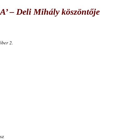
 Deli Mihály köszöntője
óber 2. 
sz