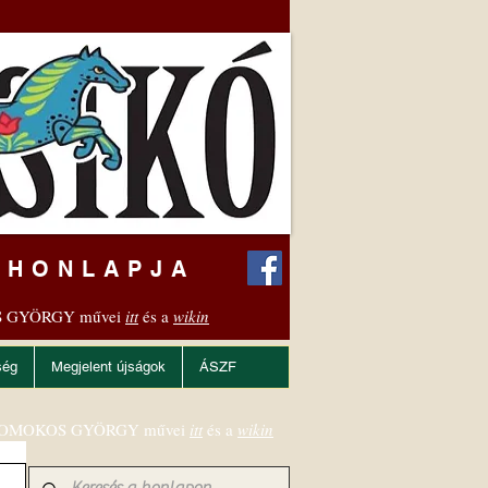
 HONLAPJA
 GYÖRGY művei
itt
és a
wikin
ség
Megjelent újságok
ÁSZF
OMOKOS GYÖRGY művei
itt
és a
wikin