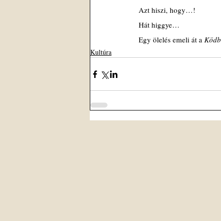
Azt hiszi, hogy…!
Hát higgye…
Egy ölelés emeli át a 
Ködb
Kultúra