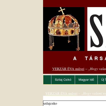
A TÁRS
VERZÁR ÉVA művei
– „
Hogy vala
Szilaj Csikó
Magyar Idő
Új 
VERZÁR ÉVA művei
– „
Hogy valami ny
szilajcsiko