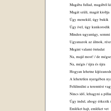
Magába fullad, magából ki
Magát szüli, magát kioltja
Úgy menekül, úgy bukik
Úgy ível, úgy kunkorodik
Minden ugyanúgy, semmi 
Ugyanazok az álmok, rész
Megint valami öntudat
Na, majd most! / de mégse
Na, mégis / újra és újra
Hogyan lehetne kijózanod
A lehetetlen nyergében ny
Felülmúlni a teremtést vag
Nincs idő, lehagyni a pilla
Úgy indul, ahogy érkezik /
Emléket hajt, emléket vet