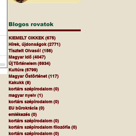
Blogos rovatok
KIEMELT CIKKEK
(675)
675 bejegyzés
Hírek, újdonságok
(2771)
2771 bejegyzés
Tisztelt Olvasó!
(156)
156 bejegyzés
Magyar Idő
(4047)
4047 bejegyzés
Új Történelem
(6934)
6934 bejegyzés
Kultúra
(6799)
6799 bejegyzés
Magyar Őstörténet
(117)
117 bejegyzés
Kakukk
(8)
8 bejegyzés
kortárs szépirodalom
(0)
0 bejegyzés
magyar nyelv
(1)
1 bejegyzés
kortárs szépirodalom
(0)
0 bejegyzés
EU bürokrácia
(0)
0 bejegyzés
emlékezés
(0)
0 bejegyzés
kortárs szépirodalom
(0)
0 bejegyzés
kortárs szépirodalom filozófia
(0)
0 bejegyzés
kortárs szépirodalom
(0)
0 bejegyzés