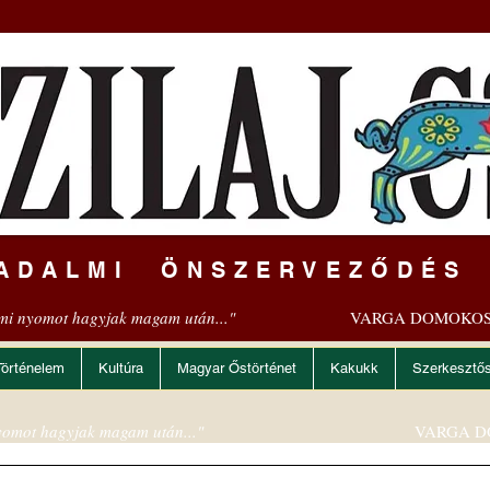
ADALMI ÖNSZERVEZŐDÉS
mi nyomot hagyjak magam után..."
VARGA DOMOKOS
Történelem
Kultúra
Magyar Őstörténet
Kakukk
Szerkesztő
omot hagyjak magam után..."
VARGA D