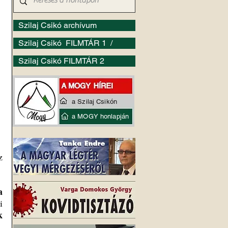
Szilaj Csikó archívum
Szilaj Csikó FILMTÁR 1 /
Szilaj Csikó FILMTÁR 2
a Szilaj Csikón
a MOGY honlapján
 és az 
a 
 
 