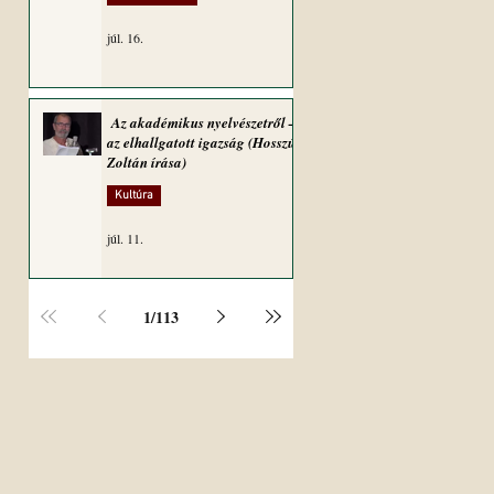
júl. 16.
Az akadémikus nyelvészetről –
az elhallgatott igazság (Hosszú
Zoltán írása)
Kultúra
júl. 11.
1
/
113