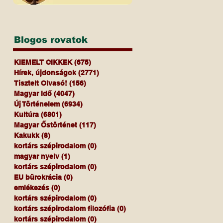
Blogos rovatok
KIEMELT CIKKEK
(675)
675 bejegyzés
Hírek, újdonságok
(2771)
2771 bejegyzés
Tisztelt Olvasó!
(156)
156 bejegyzés
Magyar Idő
(4047)
4047 bejegyzés
Új Történelem
(6934)
6934 bejegyzés
Kultúra
(6801)
6801 bejegyzés
Magyar Őstörténet
(117)
117 bejegyzés
Kakukk
(8)
8 bejegyzés
kortárs szépirodalom
(0)
0 bejegyzés
magyar nyelv
(1)
1 bejegyzés
kortárs szépirodalom
(0)
0 bejegyzés
EU bürokrácia
(0)
0 bejegyzés
emlékezés
(0)
0 bejegyzés
kortárs szépirodalom
(0)
0 bejegyzés
kortárs szépirodalom filozófia
(0)
0 bejegyzés
kortárs szépirodalom
(0)
0 bejegyzés