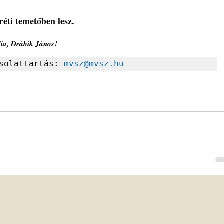
réti temetőben lesz.
ia, Drábik János!
solattartás: 
mvsz@mvsz.hu