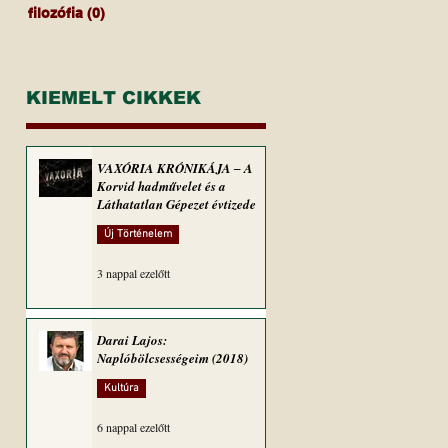
filozófia
(0)
0 bejegyzés
KIEMELT CIKKEK
VAXÓRIA KRÓNIKÁJA ‒ A
Korvid hadművelet és a
Láthatatlan Gépezet évtizede
Új Történelem
3 nappal ezelőtt
Darai Lajos:
Naplóbölcsességeim (2018)
Kultúra
6 nappal ezelőtt