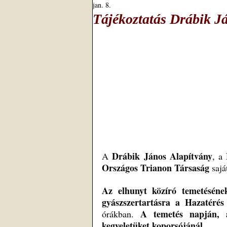
jan. 8.
Tájékoztatás Drábik J
Drábik János Alapítvány
A 
, a 
Országos Trianon Társaság
 sajá
Az elhunyt közíró temetéséne
gyászszertartásra a Hazatéré
A temetés napján, a 
órákban. 
kegyeletüket koporsójánál.