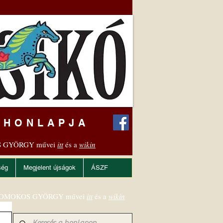
 HONLAPJA
 GYÖRGY művei
itt
és a
wikin
ség
Megjelent újságok
ÁSZF
OMOKOS GYÖRGY művei
itt
és a
wikin