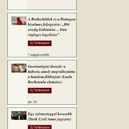
A Rothschildok és a Pentagon
bizalmas feljegyzése: „Hét
ország kiiktatása… Irán
végleges legyőzése”
Új Történelem
7 nappal ezelőtt
Geostratégiai dosszié: a
háború, amely megváltoztatta
a hatalom földrajzát (Laala
Bechetoula elemzése)
Új Történelem
júl. 29.
Egy szörnyeteggel kevesebb
(Tarik Cyril Amar jegyzete)
Új Történelem