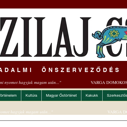
ADALMI ÖNSZERVEZŐDÉS
mi nyomot hagyjak magam után..."
VARGA DOMOKOS
Történelem
Kultúra
Magyar Őstörténet
Kakukk
Szerkesztő
omot hagyjak magam után..."
VARGA D