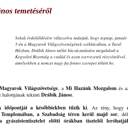
ános temetéséről
Sokak érdeklődésére válaszolva tudatjuk, hogy tegnap, január 
5-én a Magyarok Világszövetségének székházában, a Turul 
Házban, Drábik János méltó búcsúztatására megalakult a 
Kegyeleti Bizottság a család és azon szervezetek részvételével, 
amelyekben a nemzet nagy fia fontos szerepet töltött be.
Magyarok Világszövetsége
Mi Hazánk Mozgalom
, a 
Drábik János
t halottjának tekinti 
t.
k időpontját a későbbiekben tűzik ki
. Az tény, hogy 
s Templomában, a Szabadság téren kerül majd sor
, déli
gyászistentisztelet előtti órákban tisztelői leróhatják