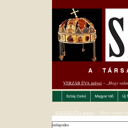
A TÁRS
VERZÁR ÉVA művei
– „
Hogy vala
Szilaj Csikó
Magyar Idő
Új 
VERZÁR ÉVA művei
– „
Hogy valami ny
szilajcsiko