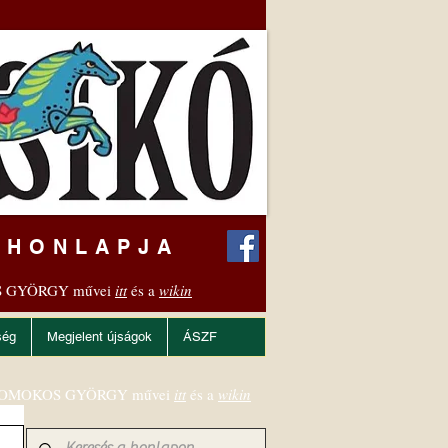
 HONLAPJA
 GYÖRGY művei
itt
és a
wikin
ség
Megjelent újságok
ÁSZF
OMOKOS GYÖRGY művei
itt
és a
wikin