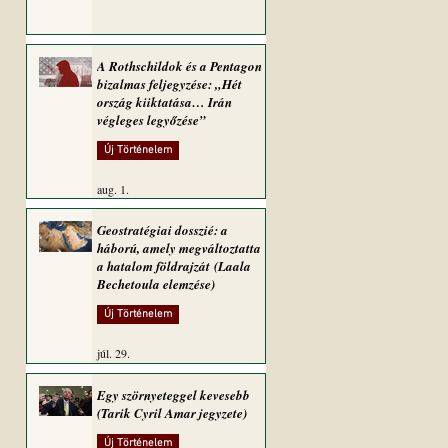
A Rothschildok és a Pentagon
bizalmas feljegyzése: „Hét
ország kiiktatása… Irán
végleges legyőzése”
Új Történelem
aug. 1.
Geostratégiai dosszié: a
háború, amely megváltoztatta
a hatalom földrajzát (Laala
Bechetoula elemzése)
Új Történelem
júl. 29.
Egy szörnyeteggel kevesebb
(Tarik Cyril Amar jegyzete)
Új Történelem