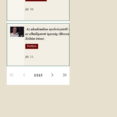
júl. 16.
Az akadémikus nyelvészetről –
az elhallgatott igazság (Hosszú
Zoltán írása)
Kultúra
júl. 11.
1
/
113