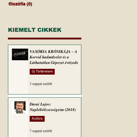
filozófia
(0)
0 bejegyzés
KIEMELT CIKKEK
VAXÓRIA KRÓNIKÁJA ‒ A
Korvid hadművelet és a
Láthatatlan Gépezet évtizede
Új Történelem
3 nappal ezelőtt
Darai Lajos:
Naplóbölcsességeim (2018)
Kultúra
7 nappal ezelőtt