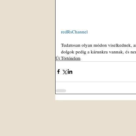
redRsChannel
Tudatosan olyan módon viselkednek, ami 
dolgok pedig a kárunkra vannak, és ne
Új Történelem