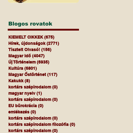
Blogos rovatok
KIEMELT CIKKEK
(675)
675 bejegyzés
Hírek, újdonságok
(2771)
2771 bejegyzés
Tisztelt Olvasó!
(156)
156 bejegyzés
Magyar Idő
(4047)
4047 bejegyzés
Új Történelem
(6935)
6935 bejegyzés
Kultúra
(6801)
6801 bejegyzés
Magyar Őstörténet
(117)
117 bejegyzés
Kakukk
(8)
8 bejegyzés
kortárs szépirodalom
(0)
0 bejegyzés
magyar nyelv
(1)
1 bejegyzés
kortárs szépirodalom
(0)
0 bejegyzés
EU bürokrácia
(0)
0 bejegyzés
emlékezés
(0)
0 bejegyzés
kortárs szépirodalom
(0)
0 bejegyzés
kortárs szépirodalom filozófia
(0)
0 bejegyzés
kortárs szépirodalom
(0)
0 bejegyzés