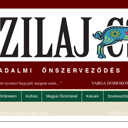
ADALMI ÖNSZERVEZŐDÉS
mi nyomot hagyjak magam után..."
VARGA DOMOKOS
Történelem
Kultúra
Magyar Őstörténet
Kakukk
Szerkesztő
omot hagyjak magam után..."
VARGA D