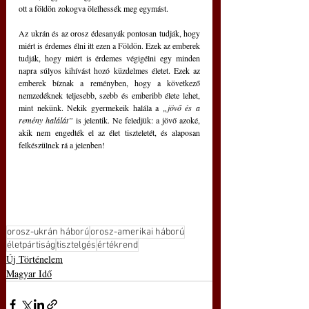
ott a földön zokogva ölelhessék meg egymást.
Az ukrán és az orosz édesanyák pontosan tudják, hogy 
miért is érdemes élni itt ezen a Földön. Ezek az emberek 
tudják, hogy miért is érdemes végigélni egy minden 
napra súlyos kihívást hozó küzdelmes életet. Ezek az 
emberek bíznak a reményben, hogy a következő 
nemzedéknek teljesebb, szebb és emberibb élete lehet, 
mint nekünk. Nekik gyermekeik halála a
 „jövő és a 
remény halálát”
 is jelentik. Ne feledjük: a jövő azoké, 
akik nem engedték el az élet tiszteletét, és alaposan 
felkészülnek rá a jelenben!
orosz-ukrán háború
orosz-amerikai háború
életpártiság
tisztelgés
értékrend
Új Történelem
Magyar Idő