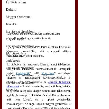
Új Történelem
Kultúra
Magyar Őstörténet
Kakukk
kortárs szépirodalom
„Egy csaló tiszteletét kizárólag csalással lehet 
kivívni!” 
– idézet egy amerikai filmből
magyar nyelv
kortárs szépirodalom
Egy egészen másféle térdelés terjed el tőlünk keletre, és 
lényegesen megrázóbb, mint a nyugati világra 
EU bürokrácia
ráerőltetett BLM előtti tisztelgés. 
emlékezés
Ez utóbbival mi, magyarok főleg az angol labdarúgó-
kortárs szépirodalom
válogatottal találkozva szembesülhettünk, amelynek 
tagjai „
tisztelgésük
” mellé „
One love
” karszalagot 
kortárs szépirodalom filozófia
viselnek és rendszeresen szivárványszínekbe is 
öltöznek. Az őszi szezonra az 
európai futballban 
kortárs szépirodalom
kiüresedett
 a térdelési szertartás, mert a többség belátta, 
filozófia
hogy ezzel az ég adta világon semmit nem lehet elérni, 
legfeljebb azok provokálására és zsarolására alkalmas, 
akik nem követik ezt a típusú „emelkedett 
erkölcsiséget”. Az angol sajtó a magyar gyerekeket is 
rasszistának állította be, mert a FIFA-döntés értelmében 