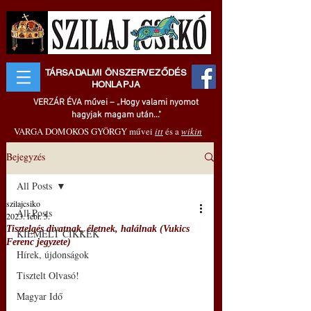
TÁRSADALMI ÖNSZERVEZŐDÉS
HONLAPJA
VERZÁR ÉVA művei – „Hogy valami nyomot
hagyjak magam után..."
VARGA DOMOKOS GYÖRGY művei
itt
és a
wikin
Bejegyzés
All Posts
szilajcsiko
All Posts
2023. febr. 5.
Tisztelgés divatnak, életnek, halálnak (Vukics
KIEMELT CIKKEK
Ferenc jegyzete)
Hírek, újdonságok
Tisztelt Olvasó!
Magyar Idő