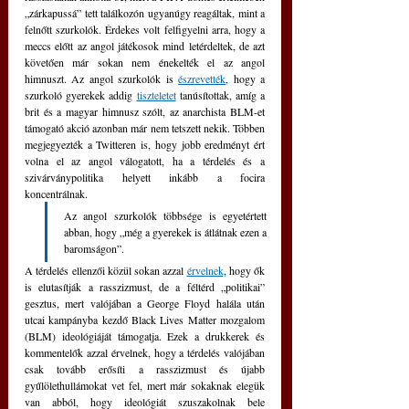
„zárkapussá” tett találkozón ugyanúgy reagáltak, mint a 
felnőtt szurkolók. Érdekes volt felfigyelni arra, hogy a 
meccs előtt az angol játékosok mind letérdeltek, de azt 
követően már sokan nem énekelték el az angol 
himnuszt. Az angol szurkolók is 
észrevették
, hogy a 
szurkoló gyerekek addig 
tiszteletet
 tanúsítottak, amíg a 
brit és a magyar himnusz szólt, az anarchista BLM-et 
támogató akció azonban már nem tetszett nekik. Többen 
megjegyezték a Twitteren is, hogy jobb eredményt ért 
volna el az angol válogatott, ha a térdelés és a 
szivárványpolitika helyett inkább a focira 
koncentrálnak. 
Az angol szurkolók többsége is egyetértett 
abban, hogy „még a gyerekek is átlátnak ezen a 
baromságon”. 
A térdelés ellenzői közül sokan azzal 
érvelnek
, hogy ők 
is elutasítják a rasszizmust, de a féltérd „politikai” 
gesztus, mert valójában a George Floyd halála után 
utcai kampányba kezdő Black Lives Matter mozgalom 
(BLM) ideológiáját támogatja. Ezek a drukkerek és 
kommentelők azzal érvelnek, hogy a térdelés valójában 
csak tovább erősíti a rasszizmust és újabb 
gyűlölethullámokat vet fel, mert már sokaknak elegük 
van abból, hogy ideológiát szuszakolnak bele 