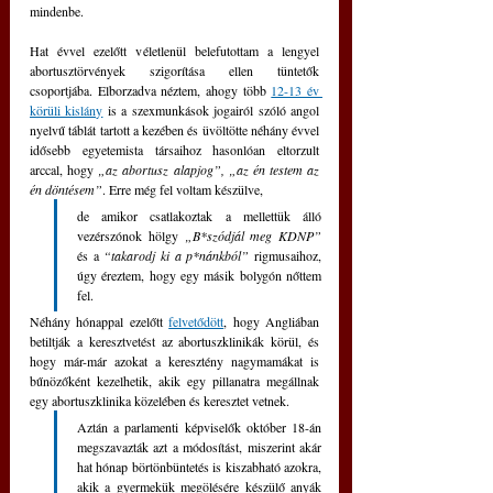
mindenbe.
Hat évvel ezelőtt véletlenül belefutottam a lengyel 
abortusztörvények szigorítása ellen tüntetők 
csoportjába. Elborzadva néztem, ahogy több 
12-13 év 
körüli kislány
 is a szexmunkások jogairól szóló angol 
nyelvű táblát tartott a kezében és üvöltötte néhány évvel 
idősebb egyetemista társaihoz hasonlóan eltorzult 
arccal, hogy 
„az abortusz alapjog”, „az én testem az 
én döntésem”
. Erre még fel voltam készülve, 
de amikor csatlakoztak a mellettük álló 
vezérszónok hölgy 
„B*szódjál meg KDNP”
és a 
“takarodj ki a p*nánkból”
 rigmusaihoz, 
úgy éreztem, hogy egy másik bolygón nőttem 
fel. 
Néhány hónappal ezelőtt 
felvetődött
, hogy Angliában 
betiltják a keresztvetést az abortuszklinikák körül, és 
hogy már-már azokat a keresztény nagymamákat is 
bűnözőként kezelhetik, akik egy pillanatra megállnak 
egy abortuszklinika közelében és keresztet vetnek.
Aztán a parlamenti képviselők október 18-án 
megszavazták azt a módosítást, miszerint akár 
hat hónap börtönbüntetés is kiszabható azokra, 
akik a gyermekük megölésére készülő anyák 