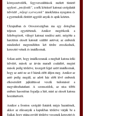
környezetvédők, fegyverszállítások mellett tüntető 
egykori 
„pacifisták”,
 a nők kötelező katonai szolgálatát 
üdvözlő
 „nőjogi szervezetek” 
ámokfutása nyugaton és 
a gyermekük életéért aggódó anyák és apák keleten.
Ukrajnában és Oroszországban ma egy dologban 
teljesen egyetértenek. Amikor megérkezik a 
fellobogózott, villogó katonai rendész autó, mögötte a 
harctéren elesett katonát szállító autóval, az emberek 
mindenhol megrendülten két térdre ereszkednek, 
keresztet vetnek és imádkoznak.
Sokan azért, hogy imádkozzanak a meghalt katona lelki 
üdvéért, mások az árván maradt családért, megint 
mások pedig térdelve, leszegett fejjel azért imádkoznak, 
hogy az autó ne az ő házuk előtt álljon meg. Amikor az 
autó pedig megáll, az adott ház előtt lévő emberek 
elkeseredett jajkiáltással veszik tudomásul a 
megváltozhatatlant. A szomszédok, az utca többi 
embere hasonlóan fogadja a hírt, mint az elesett katona 
hozzátartozói.
Amikor a fronton szolgáló fiatalok mégis hazatérnek, 
akkor az édesanyák a kapukban térdelve várják be a 
fiaikat, hogy utána együtt térdelve vessenek keresztet és 