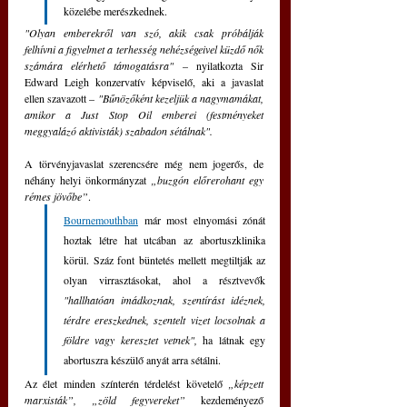
közelébe merészkednek.
"Olyan emberekről van szó, akik csak próbálják 
felhívni a figyelmet a terhesség nehézségeivel küzdő nők 
számára elérhető támogatásra"
 – nyilatkozta Sir 
Edward Leigh konzervatív képviselő, aki a javaslat 
ellen szavazott – 
"Bűnözőként kezeljük a nagymamákat, 
amikor a Just Stop Oil emberei (festményeket 
meggyalázó aktivisták) szabadon sétálnak".
A törvényjavaslat szerencsére még nem jogerős, de 
néhány helyi önkormányzat 
„buzgón előrerohant egy 
rémes jövőbe”
. 
Bournemouthban
 már most elnyomási zónát 
hoztak létre hat utcában az abortuszklinika 
körül. Száz font büntetés mellett megtiltják az 
olyan virrasztásokat, ahol a résztvevők 
"hallhatóan imádkoznak, szentírást idéznek, 
térdre ereszkednek, szentelt vizet locsolnak a 
földre vagy keresztet vetnek",
 ha látnak egy 
abortuszra készülő anyát arra sétálni.
Az élet minden színterén térdelést követelő 
„képzett 
marxisták”, „zöld fegyvereket” 
kezdeményező 