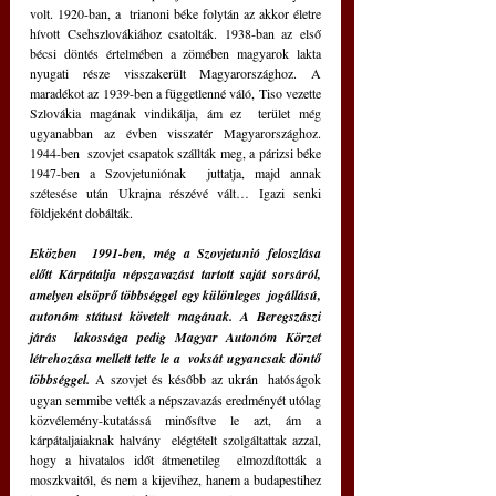
volt. 1920-ban, a  trianoni béke folytán az akkor életre 
hívott Csehszlovákiához csatolták. 1938-ban az első 
bécsi döntés értelmében a zömében magyarok lakta  
nyugati része visszakerült Magyarországhoz. A 
maradékot az 1939-ben a függetlenné váló, Tiso vezette 
Szlovákia magának vindikálja, ám ez  terület még 
ugyanabban az évben visszatér Magyarországhoz. 
1944-ben  szovjet csapatok szállták meg, a párizsi béke 
1947-ben a Szovjetuniónak  juttatja, majd annak 
szétesése után Ukrajna részévé vált… Igazi senki  
földjeként dobálták.
Eközben  1991-ben, még a Szovjetunió feloszlása 
előtt Kárpátalja népszavazást tartott saját sorsáról, 
amelyen elsöprő többséggel egy különleges  jogállású, 
autonóm státust követelt magának. A Beregszászi 
járás  lakossága pedig Magyar Autonóm Körzet 
létrehozása mellett tette le a  voksát ugyancsak döntő 
többséggel.
 A szovjet és később az ukrán  hatóságok 
ugyan semmibe vették a népszavazás eredményét utólag 
közvélemény-kutatássá minősítve le azt, ám a 
kárpátaljaiaknak halvány  elégtételt szolgáltattak azzal, 
hogy a hivatalos időt átmenetileg  elmozdították a 
moszkvaitól, és nem a kijevihez, hanem a budapestihez  