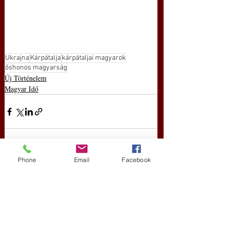
Ukrajna
Kárpátalja
kárpátaljai magyarok
őshonos magyarság
Új Történelem
Magyar Idő
Phone
Email
Facebook
Friss bejegyzések
Az összes megtekintése