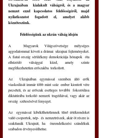
Ukrajnában  kialakult válságról, és a magyar 
nemzet ezzel kapcsolatos felelősségéről, majd 
nyilatkozatot fogadott el, amelyet alább  
közzéteszünk.
Felelősségünk az ukrán válság idején
A  Magyarok Világszövetsége mélységes 
aggodalommal követi a drámai  ukrajnai fejleményeket. 
A fiatal ország sérülékeny demokráciája hónapok  óta 
elhúzódó válsággal küzd, amely szinte 
megfékezhetetlen erőszakba  torkollott.
Az  Ukrajnában egymással szemben álló erők 
viaskodását immár több mint száz  ember kiontott vére 
pecsételi, és az erőszak esetleges további  fokozódása 
diktatúrába torkolló nemzeti tragédiával, vagy akár az 
ország  szétesésével fenyeget.
Az  egymással kibékíthetetlennek tűnő értékrendeket 
valló csoportok, nép-  és nemzetrészek, akár öt részre is 
szakítanák Ukrajnát, ha  önrendelkezési szándékuk 
szabadon érvényesülhetne.