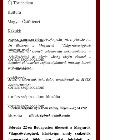
Új Történelem
Kultúra
Magyar Őstörténet
Kakukk
kortárs szépirodalom
Napra  pontosan kilenc évvel ezelőtt, 2014. február 22-
én ülésezett a Magyarok  Világszövetségének 
magyar nyelv
Elnöksége, és kiemelt jelentőségű dokumentumot – 
Felelősségünk az ukrán válság idején címmel – 
kortárs szépirodalom
fogadott el, amelyet sajtószolgálatunk másnap hozott 
EU bürokrácia
nyilvánosságra.
emlékezés
Most, a kilencedik évfordulón újraközöljük az MVSZ 
dokumentumát.
kortárs szépirodalom
kortárs szépirodalom filozófia
kortárs szépirodalom
Felelősségünk az ukrán válság idején – az MVSZ 
filozófia
Elnökségének nyilatkozata
Február 22-én Budapesten ülésezett a Magyarok 
Világszövetségének Elnöksége, amely szakértők 
bevonásával több órás vitát folytatott az 