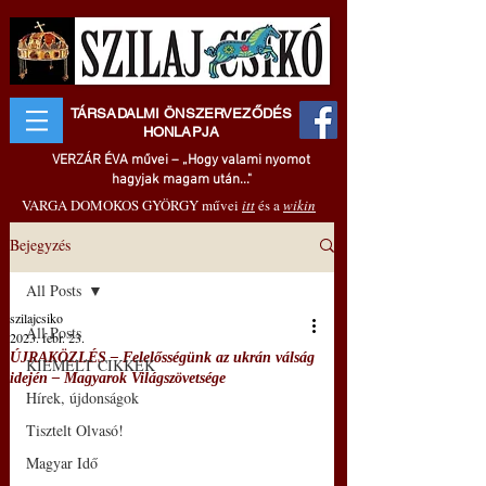
TÁRSADALMI ÖNSZERVEZŐDÉS
HONLAPJA
VERZÁR ÉVA művei – „Hogy valami nyomot
hagyjak magam után..."
VARGA DOMOKOS GYÖRGY művei
itt
és a
wikin
Bejegyzés
All Posts
szilajcsiko
All Posts
2023. febr. 23.
ÚJRAKÖZLÉS – Felelősségünk az ukrán válság
KIEMELT CIKKEK
idején – Magyarok Világszövetsége
Hírek, újdonságok
Tisztelt Olvasó!
Magyar Idő