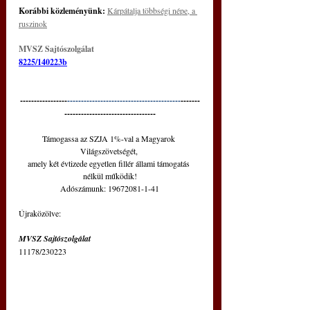
Korábbi közleményünk:
Kárpátalja többségi népe, a 
ruszinok
MVSZ Sajtószolgálat
8225/140223b
-----------------
-----------------------------------------
-------
---------------------------------
Támogassa az SZJA 1%-val a Magyarok 
Világszövetségét, 
amely két évtizede egyetlen fillér állami támogatás 
nélkül működik!
Adószámunk: 19672081-1-41
Újraközölve:
MVSZ Sajtószolgálat
11178/230223