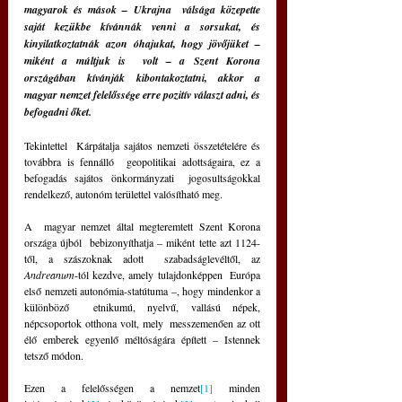
magyarok és mások – Ukrajna  válsága közepette 
saját kezükbe kívánnák venni a sorsukat, és  
kinyilatkoztatnák azon óhajukat, hogy jövőjüket – 
miként a múltjuk is  volt – a Szent Korona 
országában kívánják kibontakoztatni, akkor a  
magyar nemzet felelőssége erre pozitív választ adni, és 
befogadni őket.
Tekintettel  Kárpátalja sajátos nemzeti összetételére és 
továbbra is fennálló  geopolitikai adottságaira, ez a 
befogadás sajátos önkormányzati  jogosultságokkal 
rendelkező, autonóm területtel valósítható meg. 
A  magyar nemzet által megteremtett Szent Korona 
országa újból  bebizonyíthatja – miként tette azt 1124-
től, a szászoknak adott  szabadságlevéltől, az 
Andreanum
-tól kezdve, amely tulajdonképpen  Európa 
első nemzeti autonómia-statútuma –, hogy mindenkor a 
különböző  etnikumú, nyelvű, vallású népek, 
népcsoportok otthona volt, mely  messzemenően az ott 
élő emberek egyenlő méltóságára épített – Istennek  
tetsző módon.
Ezen a felelősségen a nemzet
[1]
minden 