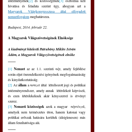
intézményének
[2]
és közösségének
[3]
osztoznia kell 
hivatása és feladata szerint úgy, ahogyan azt a 
Magyarok Világkongresszusa által elfogadott 
nemzetfogalom
meghatározza.
Budapest, 2014. február 22.
A Magyarok Világszövetségének Elnöksége
A kiadmányt hitelesíti Patrubány Miklós István 
Ádám, a Magyarok Világszövetségének elnöke
[1]
Nemzet
 az az 1.1. szerinti 
nép
, amely fejlődése 
során eljut önrendelkezési igényének megfogalmazásáig 
és kinyilatkoztatásáig.
[2]
Az 
állam
 a 
nemzet
 által  létrehozott jogi és politikai 
intézményrendszer, amely annak  létérdekeit képviseli, 
és ezen létérdekeknek akár kényszerrel is érvényt  
szerez.
[3]
Nemzeti közösségek
 azok a magyar  
néprészek
,
amelyek nem természetes úton, hanem katonai vagy 
politikai erőszak hatására kerültek (ideiglenesen) más 
állam fennhatósága alá.