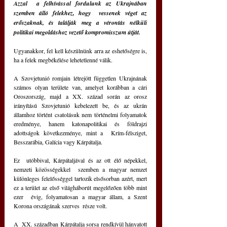
Azzal  a felhívással fordulunk az Ukrajnában 
szemben álló felekhez, hogy  vessenek véget az 
erőszaknak, és találják meg a vérontás nélküli  
politikai megoldáshoz vezető kompromisszum útját.
Ugyanakkor, fel kell készülnünk arra az eshetőségre is, 
ha a felek megbékélése lehetetlenné válik.
A Szovjetunió romjain létrejött független Ukrajnának 
számos olyan területe van, amelyet korábban a cári 
Oroszország, majd a XX. század során az orosz 
irányítású Szovjetunió kebelezett be, és az ukrán 
államhoz történt csatolásuk nem történelmi folyamatok 
eredménye, hanem katonapolitikai és földrajzi 
adottságok következménye, mint a  Krím-félsziget, 
Besszarábia, Galícia vagy Kárpátalja.
Ez  utóbbival, Kárpátaljával és az ott élő népekkel, 
nemzeti közösségekkel  szemben a magyar nemzet 
különleges felelősséggel tartozik elsősorban azért, mert 
ez a terület az első világháborút megelőzően több mint 
ezer  évig, folyamatosan a magyar állam, a Szent 
Korona országának szerves  része volt.
A  XX. században Kárpátalja sorsa rendkívül hányatott 