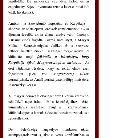
igazították. De mindössze egy évig tartott ez az 
engedmény. Kijevi  nyomásra aztán a kelet-európai időt 
tették hivatalossá.
Amikor  a Szovjetunió megszűnt, és Kárpátalja – 
ahonnan az odatelepített  oroszok zöme elmenekült – az 
újonnan létrejött ukrán állam részévé vált,  Leonyid 
Kucsma elnök fogadta Kozma Imre atyát, a Magyar 
Máltai  Szeretetszolgálat elnökét, és a szervezet 
felbecsülhetetlen értékű  segítségét megköszönve, őt 
kitüntette, majd 
felkínálta a lehetőséget, hogy 
Kárpátalja újból Magyarországhoz tartozzon.
Az  
eset fájdalmas részlete, hogy az ukrán elnök ezen 
fogadásán jelen volt Magyarország akkori 
kormányának, az Antall-kormánynak külügyminisztere,  
Jeszenszky Géza is…
A  magyar nemzet felelősséget érez Ukrajna szenvedő, 
nélkülöző népe iránt,  és a lehetőségeihez mérten 
humanitárius segítséget nyújt a  szenvedőknek, 
különösképpen a harcok áldozatai hozzátartozóinak és a  
sebesülteknek.
De  felelőssége hangsúlyos mindazon ukrán 
állampolgárok iránt is, akik e  véres konfliktusban az 