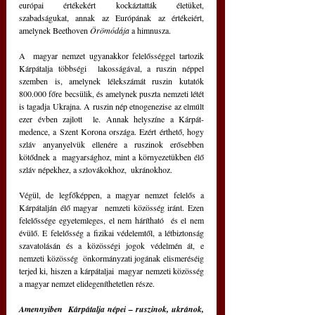
európai értékekért kockáztatták életüket,  
szabadságukat, annak az Európának az értékeiért, 
amelynek Beethoven 
Örömódája
 a himnusza.
A  magyar nemzet ugyanakkor felelősséggel tartozik 
Kárpátalja többségi  lakosságával, a ruszin néppel 
szemben is, amelynek lélekszámát ruszin kutatók 
800.000 főre becsülik, és amelynek puszta nemzeti létét 
is tagadja Ukrajna. A ruszin nép etnogenezise az elmúlt 
ezer évben zajlott  le. Annak helyszíne a Kárpát-
medence, a Szent Korona országa. Ezért érthető, hogy 
szláv anyanyelvük ellenére a ruszinok erősebben 
kötődnek a  magyarsághoz, mint a környezetükben élő 
szláv népekhez, a szlovákokhoz,  ukránokhoz.
Végül, de legfőképpen, a magyar nemzet felelős a 
Kárpátalján élő magyar  nemzeti közösség iránt. Ezen 
felelőssége egyetemleges, el nem hárítható  és el nem 
évülő. E felelősség a fizikai védelemtől, a létbiztonság  
szavatolásán és a közösségi jogok védelmén át, e 
nemzeti közösség  önkormányzati jogának elismeréséig 
terjed ki, hiszen a kárpátaljai  magyar nemzeti közösség 
a magyar nemzet elidegeníthetetlen része.
Amennyiben  Kárpátalja népei – ruszinok, ukránok, 