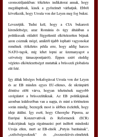
szomszédjainkban: tökéletes indikátorai annak, hogy 
megállapítsuk, kinek a győzelmét várhatjuk. Ebből 
következik, hogy Ursula von der Leyen meg fog bukni.
Levezetjük. Tudni kell, hogy a CIA bukaresti 
kirendeltsége, azaz Románia és úgy általában a 
politikusaik oldaltól függetlenül elkötelezetten bújnak 
azon csizmák mögé, amiktől újabb lopható vagyonokat 
remélnek (tökéletes példa erre, hogy addig harcos 
NATO-tagok, míg lehet lopni az üzemanyagot a 
szövetség támaszpontjairól). Éppen ezért eleddig 
végletes elkötelezettséget mutattak a brüsszeli globalista 
elit felé.
Így álltak hűséges bokafogással Ursula von der Leyen 
és az EB minden egyes EU-ellenes, de ukránpárti 
döntése előtt várva, hogyan tehetnének nagyobb 
szolgálatot a brüsszelitáknak. Az EB politikájának 
azonban leáldozóban van a napja, és mint a történelem 
során mindig, bezzegék most is időben észlelték, hogy 
ideje átállni. Így esett, hogy Gheorghe Piperea, az 
Európai Konzervatívok és Reformerek (ECR) 
frakciójának tagja rágalmazási pert indított mindenki 
Ursija ellen, mert az EB-elnök „Putyin barátainak", 
„szélsőségeseknek" és „összeesküvés-elméletek 