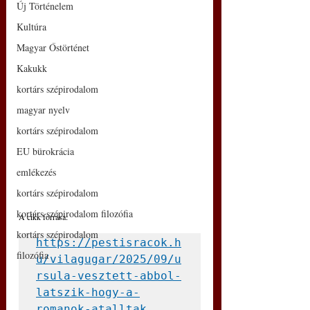
Új Történelem
Kultúra
Magyar Őstörténet
Kakukk
kortárs szépirodalom
magyar nyelv
kortárs szépirodalom
EU bürokrácia
emlékezés
kortárs szépirodalom
kortárs szépirodalom filozófia
A cikk forrása: 
kortárs szépirodalom
https://pestisracok.h
filozófia
u/vilagugar/2025/09/u
rsula-vesztett-abbol-
latszik-hogy-a-
romanok-atalltak