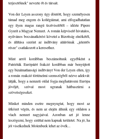
terjesztőinek" nevezte őt és társait.
Von der Leyen asszony úgy döntött, hogy személyesen 
támad meg engem és kollégáimat, ami elfogadhatatlan 
egy ilyen magas rangú tisztviselőtől – idézte Pipere 
Gyurit a Magyar Nemzet. A román képviselő hivatalos, 
nyilvános bocsánatkérést követel a Bizottság elnökétől, 
és állítása szerint az indítvány aláíróinak „jelentős 
része" csatlakozott a keresethez.
Mint arról korábban beszámoltunk egyébként a 
Patrióták Európáért frakció korábban már benyújtott 
egy bizalmatlansági indítványt Von der Leyen ellen, így 
a román reakció történelmi szemszögből nézve adekvát: 
látják, hogy a nemzeti oldal fogja meghatározni Európa 
jövőjét, szóval most ugranak hátbaszúrni a 
szövetségeseket.
Minket minden esetre megnyugtat, hogy most az 
ütközet végén, és nem az elején állunk egy oldalon a 
vlach nemzet nagyjaival. Azonban azt jó lenne 
leszögezni, hogy ezúttal nem kapnak területet. Na jó, ha 
jól viselkednek Molenbeek lehet az övék...