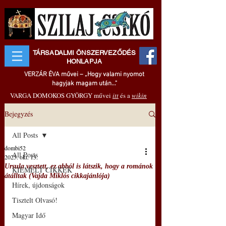
TÁRSADALMI ÖNSZERVEZŐDÉS
HONLAPJA
VERZÁR ÉVA művei – „Hogy valami nyomot
hagyjak magam után..."
VARGA DOMOKOS GYÖRGY művei
itt
és a
wikin
Bejegyzés
All Posts
dombi52
All Posts
2025. okt. 13.
Ursula vesztett, ez abból is látszik, hogy a románok
KIEMELT CIKKEK
átálltak (Vajda Miklós cikkajánlója)
Hírek, újdonságok
Tisztelt Olvasó!
Magyar Idő