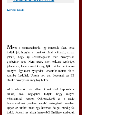
Kertész Dávid
M
ivel a szomszédjaink, így ismerjük őket, tehát 
tudjuk jól, hogyha a románok oldalt váltanak, az azt 
jelenti, hogy új szövetségesük már bizonyosan 
győzelmet arat. Nem azért, mert ekkora segítséget 
jelentenek, hanem mert kiszagolják, mi lesz számukra 
előnyös. Így most nyugodtak lehetünk: miután ők is 
szembe fordultak Ursula von der Leyennel, az EB 
elnöke bizonyosan meg fog bukni.
Akik olvastak már tőlem Romániával kapcsolatos 
cikket, azok nagyjából tudják, hogy milyen 
véleménnyel vagyok Oláhországról és a rabló 
hegyipásztorok politikai megbízhatóságáról, azonban 
éppen ez utóbbi miatt egy hasznos dolgot mindig fel 
tudok fedezni az albán hegyekből Erdélyre szabadult 