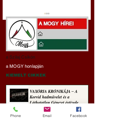
Darai Lajos:
Hajdu Zoltán:
a Szilaj Csikón
Naplóbölcsességeim
Transzhumanizmus
a MOGY honlapján
(2025)
technomorál ‒ 22/2
Rugalmas technomo
KIEMELT CIKKEK
igazságosság
VAXÓRIA KRÓNIKÁJA ‒ A
Korvid hadművelet és a
Láthatatlan Gépezet évtizede
Új Történelem
Phone
Email
Facebook
4 nappal ezelőtt