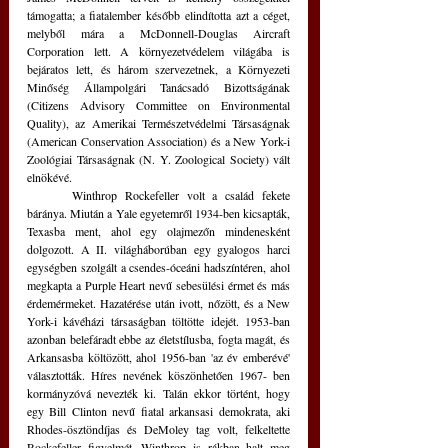
támogatta; a fiatalember később elindította azt a céget, 
melyből mára a McDonnell-Douglas Aircraft 
Corporation lett. A környezetvédelem világába is 
bejáratos lett, és három szervezetnek, a Környezeti 
Minőség Állampolgári Tanácsadó Bizottságának 
(Citizens Advisory Committee on Environmental 
Quality), az Amerikai Természetvédelmi Társaságnak 
(American Conservation Association) és a New York-i 
Zoológiai Társaságnak (N. Y. Zoological Society) vált 
elnökévé.
	Winthrop Rockefeller volt a család fekete 
báránya. Miután a Yale egyetemről 1934-ben kicsapták, 
Texasba ment, ahol egy olajmezőn mindenesként 
dolgozott. A II. világháborúban egy gyalogos harci 
egységben szolgált a csendes-óceáni hadszíntéren, ahol 
megkapta a Purple Heart nevű sebesülési érmet és más 
érdemérmeket. Hazatérése után ivott, nőzött, és a New 
York-i kávéházi társaságban töltötte idejét. 1953-ban 
azonban belefáradt ebbe az életstílusba, fogta magát, és 
Arkansasba költözött, ahol 1956-ban 'az év emberévé' 
választották. Híres nevének köszönhetően 1967- ben 
kormányzóvá nevezték ki. Talán ekkor történt, hogy 
egy Bill Clinton nevű fiatal arkansasi demokrata, aki 
Rhodes-ösztöndíjas és DeMoley tag volt, felkeltette 
Rockefeller figyelmét. Winthrop is rákban halt meg 