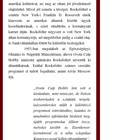
amerikai kultúrával, no meg az ottani jól jövedelmező 
olajüzlettel. Mivel jól ismerte a térséget, Rockefellert a 
szintén New York-i Franklin D. Roosevelt elnök 
kinevezte az amerikai államok közötti ügyek 
koordinátorának, s ezzel elindította a kormányzati 
karrier útján. Rockefeller négyszer is volt New York 
állam kormányzója, azt megelőzően pedig a család olaj- 
és bankvállalataiban töltött be különféle tisztségeket.
	1953-ban megalakult az Egészségügyi, 
Oktatási és Népjóléti Minisztérium, ahová Oveta Culp 
Hobby miniszter ajánlására Rockefellert nevezték ki 
államtitkárnak. Ezáltal Rockefeller számos szociális 
programot el tudott fogadtatni; amint Alvin Moscow 
írja, 
„Oveta Culp Hobby kint volt a 
kirakatban, mint miniszter, de Nelson 
tevékenykedett a színfalak mögött: 
kulcsembereket talált a különböző 
programok irányításához, kutatási és 
tanulmányi ajánlatokat hirdetett meg, 
újabb programokat állított össze, 
melyeket később az Eisenhower-
kormánnyal és a néha szkeptikus 
Kongresszussal kellett elfogadtatnia”. 