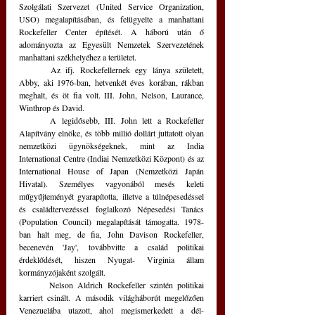
Szolgálati Szervezet (United Service Organization, 
USO) megalapításában, és felügyelte a manhattani 
Rockefeller Center építését. A háború után ő 
adományozta az Egyesült Nemzetek Szervezetének 
manhattani székhelyéhez a területet.
	Az ifj. Rockefellernek egy lánya született, 
Abby, aki 1976-ban, hetvenkét éves korában, rákban 
meghalt, és öt fia volt. III. John, Nelson, Laurance, 
Winthrop és David.
	A legidősebb, III. John lett a Rockefeller 
Alapítvány elnöke, és több millió dollárt juttatott olyan 
nemzetközi ügynökségeknek, mint az India 
International Centre (Indiai Nemzetközi Központ) és az 
International House of Japan (Nemzetközi Japán 
Hivatal). Személyes vagyonából mesés keleti 
műgyűjteményét gyarapította, illetve a túlnépesedéssel 
és családtervezéssel foglalkozó Népesedési Tanács 
(Population Council) megalapítását támogatta. 1978-
ban halt meg, de fia, John Davison Rockefeller, 
becenevén 'Jay', továbbvitte a család politikai 
érdeklődését, hiszen Nyugat- Virginia állam 
kormányzójaként szolgált.
	Nelson Aldrich Rockefeller szintén politikai 
karriert csinált. A második világháborút megelőzően 
Venezuelába utazott, ahol megismerkedett a dél-