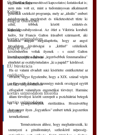
Új Történelem
eugenetikai (fajnemesítéssel kapcsolatos) kutatásokat is; 
nem más volt ez, mint a tudományosan alkalmazott 
Kultúra
genetikai szelekció programja, mely az „ideális” emberi 
tulajdonságok megőrzését és tökéletesítését tűzte ki 
Magyar Őstörténet
célul, többek között születés-és 
Kakukk
népességszabályozással. Az ötlet a Viktória korabeli 
tudós, Sir Francis Galton írásaiból származott, aki 
kortárs szépirodalom
kutatásai alapján megállapította, hogy az angol 
társadalom kiválóságai a „kitűnő” szüleiknek 
magyar nyelv
köszönhetően voltak ilyenek – s ezzel Galton 
kortárs szépirodalom
összekapcsolta a darwini „legerősebbek fennmaradása” 
elméletet az osztályöntudatos „ki a papád?” kérdéssel.
EU bürokrácia
Ha ez valami elvadult náci kísérletre emlékeztetné az 
emlékezés
olvasót, vegye figyelembe, hogy a XIX. század végén 
az Egyesült Államok tizennégy másik országgal együtt 
kortárs szépirodalom
elfogadott valamilyen eugenetikai törvényt. Harminc 
kortárs szépirodalom filozófia
állam törvényei között szerepelt a pszichiátriai betegek 
kortárs szépirodalom
és a gyengeelméjűek sterilizálása. Hozzávetőleg 
hatvanezer ilyen „fogyatékos” embert tettek jogszerűen 
filozófia
terméketlenné.
	Természetesen ahhoz, hogy meghatározzák, ki 
szennyezi a génállományt, széleskörű népesség-