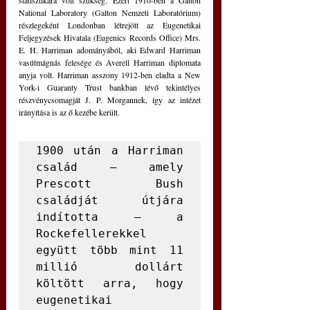
statisztikára volt szükség. Ezért 1910-ben a Galton 
National Laboratory (Galton Nemzeti Laboratórium) 
részlegeként Londonban létrejött az Eugenetikai 
Feljegyzések Hivatala (Eugenics Records Office) Mrs. 
E. H. Harriman adományából, aki Edward Harriman 
vasútmágnás felesége és Averell Harriman diplomata 
anyja volt. Harriman asszony 1912-ben eladta a New 
York-i Guaranty Trust bankban lévő tekintélyes 
részvénycsomagját J. P. Morgannek, így az intézet 
irányítása is az ő kezébe került.
1900 után a Harriman 
család – amely 
Prescott Bush 
családját útjára 
indította – a 
Rockefellerekkel 
együtt több mint 11 
millió dollárt 
költött arra, hogy 
eugenetikai 