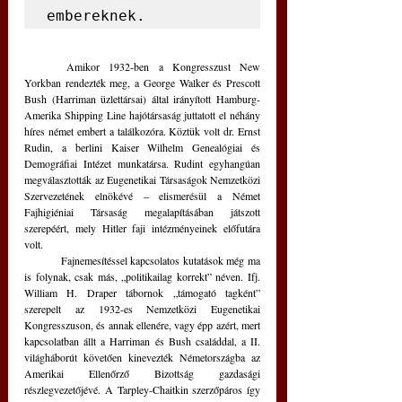
embereknek.
	Amikor 1932-ben a Kongresszust New 
Yorkban rendezték meg, a George Walker és Prescott 
Bush (Harriman üzlettársai) által irányított Hamburg-
Amerika Shipping Line hajótársaság juttatott el néhány 
híres német embert a találkozóra. Köztük volt dr. Ernst 
Rudin, a berlini Kaiser Wilhelm Genealógiai és 
Demográfiai Intézet munkatársa. Rudint egyhangúan 
megválasztották az Eugenetikai Társaságok Nemzetközi 
Szervezetének elnökévé – elismerésül a Német 
Fajhigiéniai Társaság megalapításában játszott 
szerepéért, mely Hitler faji intézményeinek előfutára 
volt.
	Fajnemesítéssel kapcsolatos kutatások még ma 
is folynak, csak más, „politikailag korrekt” néven. Ifj. 
William H. Draper tábornok „támogató tagként” 
szerepelt az 1932-es Nemzetközi Eugenetikai 
Kongresszuson, és annak ellenére, vagy épp azért, mert 
kapcsolatban állt a Harriman és Bush családdal, a II. 
világháborút követően kinevezték Németországba az 
Amerikai Ellenőrző Bizottság gazdasági 
részlegvezetőjévé. A Tarpley-Chaitkin szerzőpáros így 