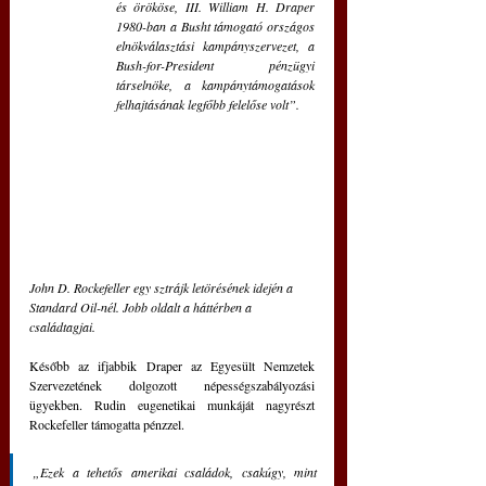
és örököse, III. William H. Draper 
1980-ban a Busht támogató országos 
elnökválasztási kampányszervezet, a 
Bush-for-President pénzügyi 
társelnöke, a kampánytámogatások 
felhajtásának legfőbb felelőse volt”.
John D. Rockefeller egy sztrájk letörésének idején a 
Standard Oil-nél. Jobb oldalt a háttérben a 
családtagjai. 
Később az ifjabbik Draper az Egyesült Nemzetek 
Szervezetének dolgozott népességszabályozási 
ügyekben. Rudin eugenetikai munkáját nagyrészt 
Rockefeller támogatta pénzzel. 
„Ezek a tehetős amerikai családok, csakúgy, mint 