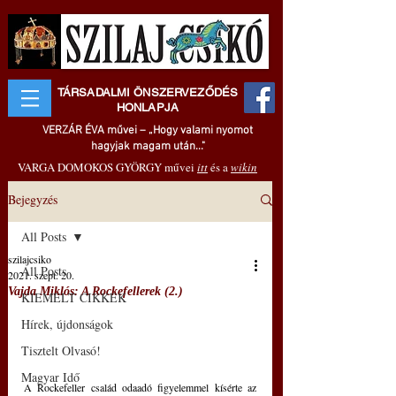
TÁRSADALMI ÖNSZERVEZŐDÉS
HONLAPJA
VERZÁR ÉVA művei – „Hogy valami nyomot
hagyjak magam után..."
VARGA DOMOKOS GYÖRGY művei
itt
és a
wikin
Bejegyzés
All Posts
szilajcsiko
All Posts
2021. szept. 20.
Vajda Miklós: A Rockefellerek (2.)
KIEMELT CIKKEK
Hírek, újdonságok
Tisztelt Olvasó!
Magyar Idő
A Rockefeller család odaadó figyelemmel kísérte az 