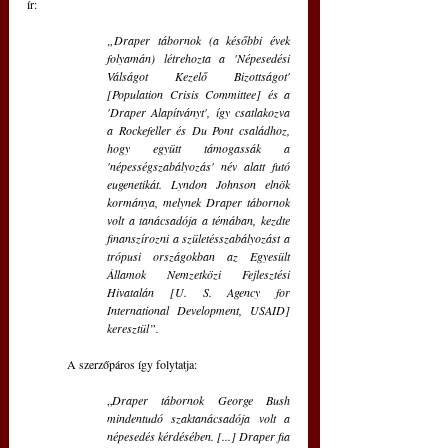
ír: 
„Draper tábornok (a későbbi évek 
folyamán) létrehozta a 'Népesedési 
Válságot Kezelő Bizottságot' 
[Population Crisis Committee] és a 
'Draper Alapítványt', így csatlakozva 
a Rockefeller és Du Pont családhoz, 
hogy együtt támogassák a 
'népességszabályozás' név alatt futó 
eugenetikát. Lyndon Johnson elnök 
kormánya, melynek Draper tábornok 
volt a tanácsadója a témában, kezdte 
finanszírozni a születésszabályozást a 
trópusi országokban az Egyesült 
Államok Nemzetközi Fejlesztési 
Hivatalán [U. S. Agency for 
International Development, USAID] 
keresztül”.
	A szerzőpáros így folytatja:
„
Draper tábornok George Bush 
mindentudó szaktanácsadója volt a 
népesedés kérdésében. [...] Draper fia 