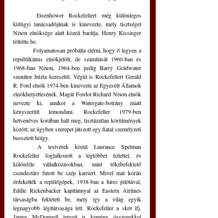
	Eisenhower Rockefellert még különleges 
külügyi tanácsadójának is kinevezte, mely tisztséget 
Nixon elnöksége alatt közeli barátja, Henry Kissinger 
töltötte be.
	Folyamatosan próbálta elérni, hogy ő legyen a 
republikánus elnökjelölt, de számítását 1960-ban és 
1968-ban Nixon, 1964-ben pedig Barry Goldwater 
szenátor húzta keresztül. Végül is Rockefellert Gerald 
R. Ford elnök 1974-ben kinevezte az Egyesült Államok 
elnökhelyettesének. Magát Fordot Richard Nixon elnök 
nevezte ki, amikor a Watergate-botrány miatt 
kényszerült lemondani. Rockefeller 1979-ben 
hetvenéves korában halt meg, tisztázatlan körülmények 
között; az ügyben szerepet játszott egy fiatal személyzeti 
beosztott hölgy.
	A testvérek közül Laurance Spelman 
Rockefeller foglalkozott a legtöbbet üzlettel, és 
különféle vállalkozásokban, mint tőkebefektető 
csendestárs futott be szép karriert. Mivel már korán 
érdekelték a repülőgépek, 1938-ban a híres pilótával, 
Eddie Rickenbacker kapitánnyal az Eastern Airlines 
társaságba fektetett be, mely így a világ egyik 
legnagyobb légitársasága lett. Rockefeller a skót ifj. 
James McDonnell terveit is kemény összegekkel 