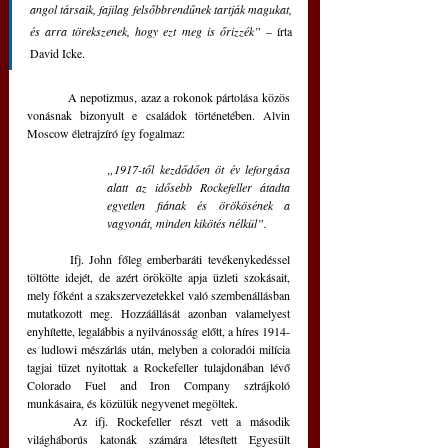
angol társaik, fajilag felsőbbrendűnek tartják magukat, 
és arra törekszenek, hogy ezt meg is őrizzék”
 – írta 
David Icke.
	A nepotizmus, azaz a rokonok pártolása közös 
vonásnak bizonyult e családok történetében. Alvin 
Moscow életrajzíró így fogalmaz:
„1917-től kezdődően öt év leforgása 
alatt az idősebb Rockefeller átadta 
egyetlen fiának és örökösének a 
vagyonát, minden kikötés nélkül”.
	Ifj. John főleg emberbaráti tevékenykedéssel 
töltötte idejét, de azért örökölte apja üzleti szokásait, 
mely főként a szakszervezetekkel való szembenállásban 
mutatkozott meg. Hozzáállását azonban valamelyest 
enyhítette, legalábbis a nyilvánosság előtt, a híres 1914-
es ludlowi mészárlás után, melyben a coloradói milícia 
tagjai tüzet nyitottak a Rockefeller tulajdonában lévő 
Colorado Fuel and Iron Company sztrájkoló 
munkásaira, és közülük negyvenet megöltek.
	Az ifj. Rockefeller részt vett a második 
világháborús katonák számára létesített Egyesült 