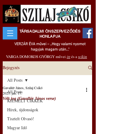
TÁRSADALMI ÖNSZERVEZŐDÉS
HONLAPJA
VERZÁR ÉVA művei – „Hogy valami nyomot
hagyjak magam után..."
VARGA DOMOKOS GYÖRGY művei
itt
és a
wikin
Bejegyzés
All Posts
Gavallér János, Szilaj Csikó
All Posts
2021. jan. 17.
Vélt jog (Gavallér János verse)
KIEMELT CIKKEK
Hírek, újdonságok
Tisztelt Olvasó!
Magyar Idő