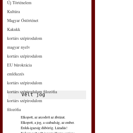
Új Történelem
Kultúra
Magyar Őstörténet
Kakukk
kortárs szépirodalom
magyar nyelv
kortárs szépirodalom
EU bürokrácia
emlékezés
kortárs szépirodalom
kortárs szépirodalom filozófia
  Vélt jog
kortárs szépirodalom
filozófia
 Elkopott, az arcodról az ábrázat.
 Elkopott, a jog, a szabadság, az ember.
 Érdek-igazság dübörög. Lázadás!