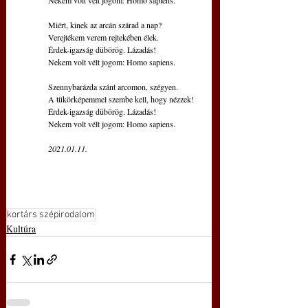
 Nekem volt vélt jogom: Homo sapiens.
 Miért, kinek az arcán szárad a nap?
 Verejtékem verem rejtekében élek.
 Érdek-igazság dübörög. Lázadás!
 Nekem volt vélt jogom: Homo sapiens.
 Szennybarázda szánt arcomon, szégyen.
 A tükörképemmel szembe kell, hogy nézzek!
 Érdek-igazság dübörög. Lázadás!
 Nekem volt vélt jogom: Homo sapiens.
 2021.01.11.
kortárs szépirodalom
Kultúra