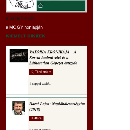
Darai Lajos:
Gyimóthy Gábor
a Szilaj Csikón
Naplóbölcsességeim
nyelvművelő gúnyv
a MOGY honlapján
(2022)
sorozata (1770)
KIEMELT CIKKEK
VAXÓRIA KRÓNIKÁJA ‒ A
Korvid hadművelet és a
Láthatatlan Gépezet évtizede
Új Történelem
1 nappal ezelőtt
Darai Lajos: Naplóbölcsességeim
(2018)
Kultúra
5 nappal ezelőtt