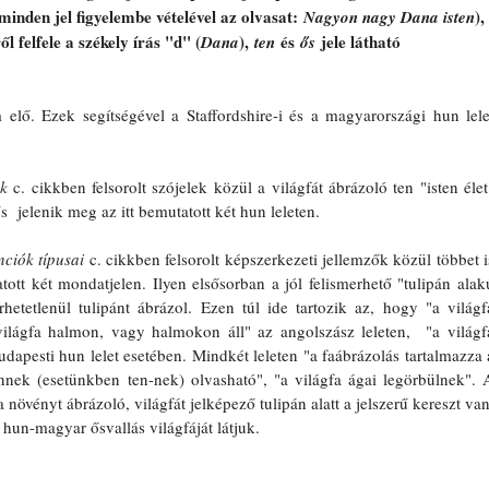
inden jel figyelembe vételével az olvasat: 
), 
Nagyon nagy Dana isten
l felfele a székely írás "d" (
), 
 és 
 jele látható
Dana
ten
ős
elő. Ezek segítségével a Staffordshire-i és a magyarországi hun lelet
ák
 c. cikkben felsorolt szójelek közül a világfát ábrázoló ten "isten élet"
s  jelenik meg az itt bemutatott két hun leleten.
nciók típusai
 c. cikkben felsorolt képszerkezeti jellemzők közül többet is
ott két mondatjelen. Ilyen elsősorban a jól felismerhető "tulipán alakú
etetlenül tulipánt ábrázol. Ezen túl ide tartozik az, hogy "a világfa
ilágfa halmon, vagy halmokon áll" az angolszász leleten,  "a világfa
apesti hun lelet esetében. Mindkét leleten "a faábrázolás tartalmazza a
ennek (esetünkben ten-nek) olvasható", "a világfa ágai legörbülnek". A
t a növényt ábrázoló, világfát jelképező tulipán alatt a jelszerű kereszt van.
hun-magyar ősvallás világfáját látjuk.