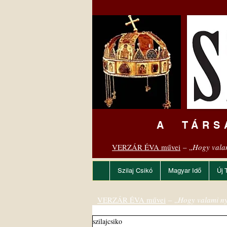
A TÁRS
VERZÁR ÉVA művei
– „
Hogy vala
Szilaj Csikó
Magyar Idő
Új 
VERZÁR ÉVA művei
– „
Hogy valami ny
szilajcsiko