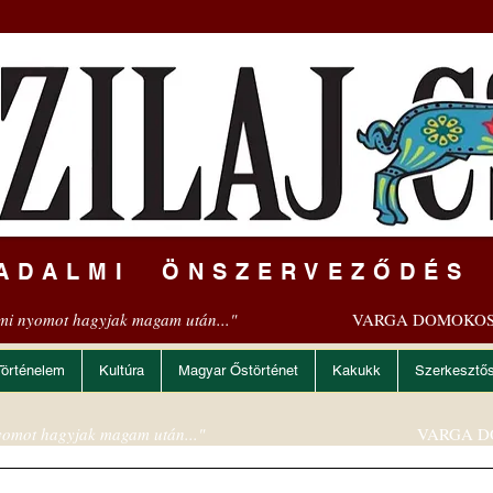
ADALMI ÖNSZERVEZŐDÉS
mi nyomot hagyjak magam után..."
VARGA DOMOKOS
Történelem
Kultúra
Magyar Őstörténet
Kakukk
Szerkesztő
omot hagyjak magam után..."
VARGA D