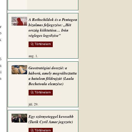
A Rothschildok és a Pentagon
bizalmas feljegyzése: „Hét
 
ország kiiktatása… Irán
 
végleges legyőzése”
 
Új Történelem
aug. 1.
 
 
Geostratégiai dosszié: a
 
háború, amely megváltoztatta
 
a hatalom földrajzát (Laala
Bechetoula elemzése)
Új Történelem
júl. 29.
Egy szörnyeteggel kevesebb
(Tarik Cyril Amar jegyzete)
Új Történelem