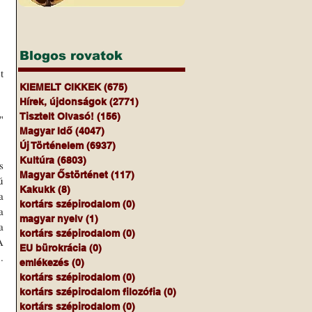
Blogos rovatok
 
KIEMELT CIKKEK
(675)
675 bejegyzés
Hírek, újdonságok
(2771)
2771 bejegyzés
Tisztelt Olvasó!
(156)
156 bejegyzés
 
Magyar Idő
(4047)
4047 bejegyzés
Új Történelem
(6937)
6937 bejegyzés
Kultúra
(6803)
6803 bejegyzés
 
Magyar Őstörténet
(117)
117 bejegyzés
 
Kakukk
(8)
8 bejegyzés
 
kortárs szépirodalom
(0)
0 bejegyzés
 
magyar nyelv
(1)
1 bejegyzés
 
kortárs szépirodalom
(0)
0 bejegyzés
 
EU bürokrácia
(0)
0 bejegyzés
 
emlékezés
(0)
0 bejegyzés
kortárs szépirodalom
(0)
0 bejegyzés
kortárs szépirodalom filozófia
(0)
0 bejegyzés
kortárs szépirodalom
(0)
0 bejegyzés