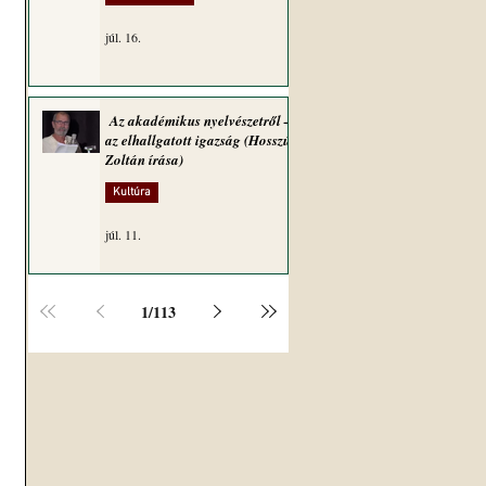
júl. 16.
Az akadémikus nyelvészetről –
az elhallgatott igazság (Hosszú
Zoltán írása)
Kultúra
júl. 11.
1
/
113