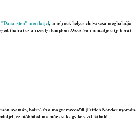
 "Dana isten" mondatjel
, amelynek helyes elolvasása meghaladja 
égeit (balra) és a vizsolyi templom 
 mondatjele (jobbra)
Dana ten
mán nyomán, balra) és a magyarszecsődi (Fettich Nándor nyomán, 
datjel, ez utóbbiból ma már csak egy kereszt látható