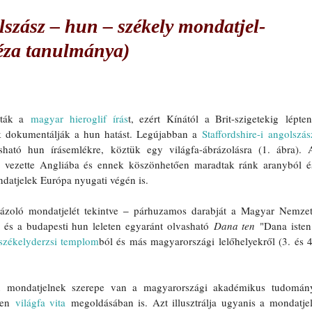
lszász ‒ hun ‒ székely mondatjel-
éza tanulmánya)
lták a 
magyar hieroglif írás
t, ezért Kínától a Brit-szigetekig lépten
k dokumentálják a hun hatást. Legújabban a 
Staffordshire-i angolszász
ható hun írásemlékre, köztük egy világfa-ábrázolásra (1. ábra). A
g vezette Angliába és ennek köszönhetően maradtak ránk aranyból és
atjelek Európa nyugati végén is. 
rázoló mondatjelét tekintve 
‒
 párhuzamos darabját a Magyar Nemzeti
és a budapesti hun leleten egyaránt olvasható 
Dana ten
 "Dana isten"
székelyderzsi templom
ból és más magyarországi lelőhelyekről (3. és 4.
hun mondatjelnek szerepe van a magyarországi akadémikus tudomány
len 
világfa vita
 megoldásában is. Azt illusztrálja ugyanis a mondatjel,