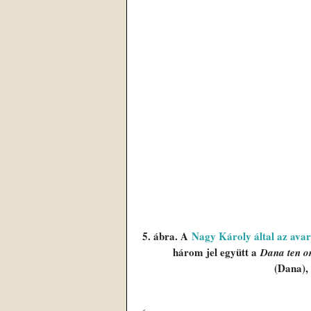
5. ábra. A 
Nagy Károly által az avar
három jel együtt a 
Dana ten o
(Dana),