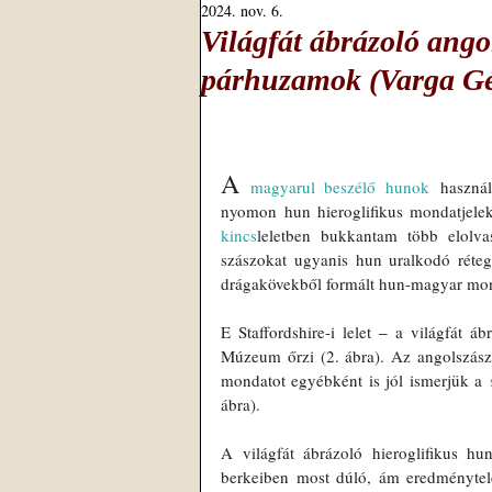
2024. nov. 6.
Világfát ábrázoló ango
párhuzamok (Varga G
A
magyarul beszélő hunok
 haszná
nyomon hun hieroglifikus mondatjele
kincs
leletben bukkantam több elolvas
szászokat ugyanis hun uralkodó réte
drágakövekből formált hun-magyar mond
E Staffordshire-i lelet 
‒
 a világfát áb
Múzeum őrzi (2. ábra). Az angolszász 
mondatot egyébként is jól ismerjük a 
ábra).
A világfát ábrázoló hieroglifikus 
berkeiben most dúló, ám eredményte