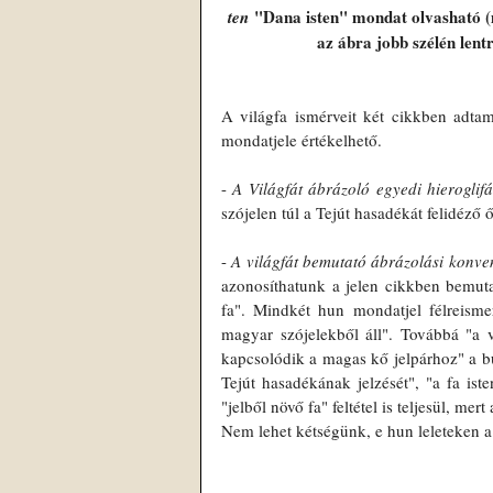
 "Dana isten" mondat olvasható (m
ten
az ábra jobb szélén lentrő
A világfa ismérveit két cikkben adtam 
mondatjele értékelhető.
- 
A Világfát ábrázoló egyedi hieroglif
szójelen túl a Tejút hasadékát felidéző ő
- 
A világfát bemutató ábrázolási konve
azonosíthatunk a jelen cikkben bemutat
fa". Mindkét hun mondatjel félreismerh
magyar szójelekből áll". Továbbá "a v
kapcsolódik a magas kő jelpárhoz" a bud
Tejút hasadékának jelzését", "a fa ist
"jelből növő fa" feltétel is teljesül, mer
Nem lehet kétségünk, e hun leleteken a 