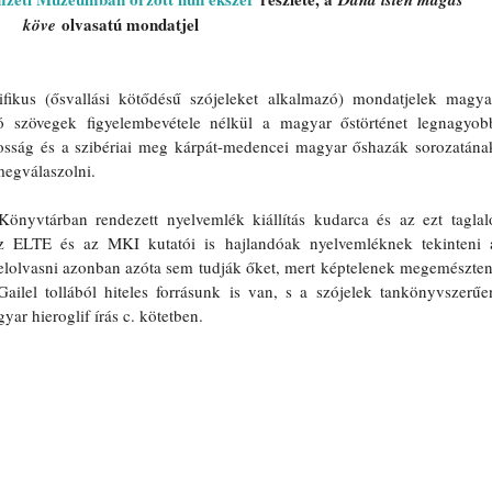
 olvasatú mondatjel 
köve
fikus (ősvallási kötődésű szójeleket alkalmazó) mondatjelek magyar
 szövegek figyelembevétele nélkül a magyar őstörténet legnagyobb
osság és a szibériai meg kárpát-medencei magyar őshazák sorozatának
megválaszolni.
nyvtárban rendezett nyelvemlék kiállítás kudarca és az ezt taglaló
 ELTE és az MKI kutatói is hajlandóak nyelvemléknek tekinteni a
l elolvasni azonban azóta sem tudják őket, mert képtelenek megemészteni
Gailel tollából hiteles forrásunk is van, s a szójelek tankönyvszerűen
yar hieroglif írás c. kötetben. 