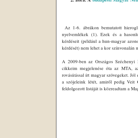
 Az 1-6. ábrákon bemutatott hierogli
nyelvemlékek (1). Ezek és a hasonló
kérdéseit (például a hun-magyar azon
kérdését) nem lehet a kor színvonalán 
A 2009-ben az Országos Széchenyi Kö
cikkeim megjelenése óta az MTA, az
rovásírással írt magyar szövegeket. Jó
a szójeleink létét, amiről pedig Veit 
feldolgozott listáját is közreadtam a Mag