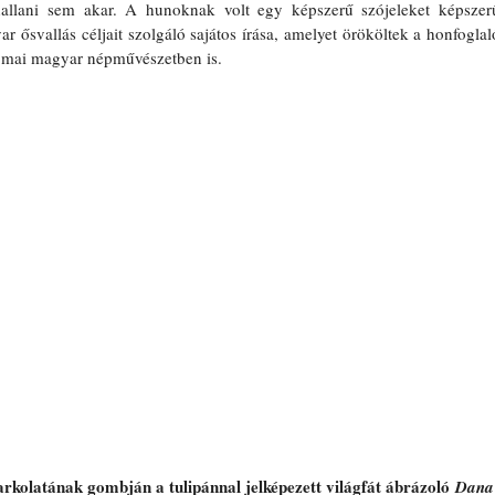
allani sem akar. A hunoknak volt egy képszerű szójeleket képszerű
ősvallás céljait szolgáló sajátos írása, amelyet örököltek a honfoglaló
a mai magyar népművészetben is. 
arkolatának gombján a tulipánnal jelképezett világfát ábrázoló 
Dana