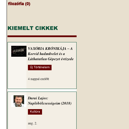
filozófia
(0)
0 bejegyzés
KIEMELT CIKKEK
VAXÓRIA KRÓNIKÁJA ‒ A
Korvid hadművelet és a
Láthatatlan Gépezet évtizede
Új Történelem
4 nappal ezelőtt
Darai Lajos:
Naplóbölcsességeim (2018)
Kultúra
aug. 2.