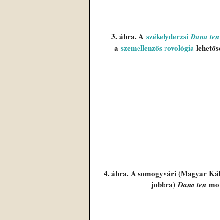
3. ábra. A 
székelyderzsi 
Dana ten
a 
szemellenzős rovológia
 lehetős
4. ábra. A somogyvári (Magyar Kál
jobbra) 
 mon
Dana ten