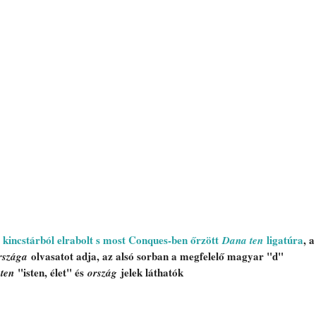
 kincstárból elrabolt s most Conques-ben őrzött 
 ligatúra
, a
Dana ten
 olvasatot adja, az alsó sorban a megfelelő magyar "d" 
rszága
 
 "isten, élet" és 
 jelek láthatók
ten
ország