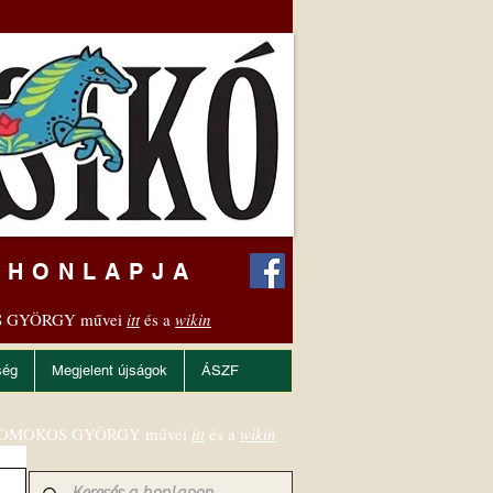
 HONLAPJA
 GYÖRGY művei
itt
és a
wikin
ség
Megjelent újságok
ÁSZF
OMOKOS GYÖRGY művei
itt
és a
wikin