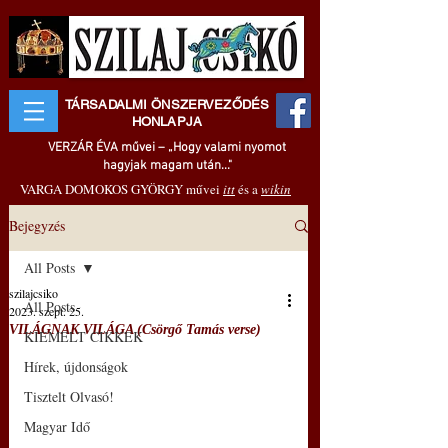
TÁRSADALMI ÖNSZERVEZŐDÉS
HONLAPJA
VERZÁR ÉVA művei – „Hogy valami nyomot
hagyjak magam után..."
VARGA DOMOKOS GYÖRGY művei
itt
és a
wikin
Bejegyzés
All Posts
szilajcsiko
All Posts
2023. szept. 25.
VILÁGNAK VILÁGA (Csörgő Tamás verse)
KIEMELT CIKKEK
Hírek, újdonságok
Tisztelt Olvasó!
Magyar Idő