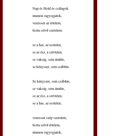
Nap és Hold és csillagok
utamon ragyogjatok,
vezessen az értelem,
tiszta szívű szerelem;
se a has, az esztelen,
se az ész, a szívtelen,
se vakság, sem ámítás,
se kényszer, sem csábítás.
Se kényszer, sem csábítás,
se vakság, sem ámítás,
se az ész, a szívtelen,
se a has, az esztelen;
vezessen szép szerelem,
tiszta szívű értelem,
utamon ragyogjatok,