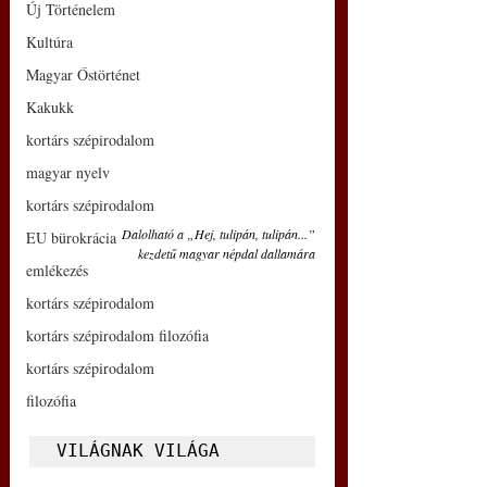
Új Történelem
Kultúra
Magyar Őstörténet
Kakukk
kortárs szépirodalom
magyar nyelv
kortárs szépirodalom
Dalolható a „Hej, tulipán, tulipán...”
EU bürokrácia
kezdetű magyar népdal dallamára
emlékezés
kortárs szépirodalom
kortárs szépirodalom filozófia
kortárs szépirodalom
filozófia
VILÁGNAK VILÁGA