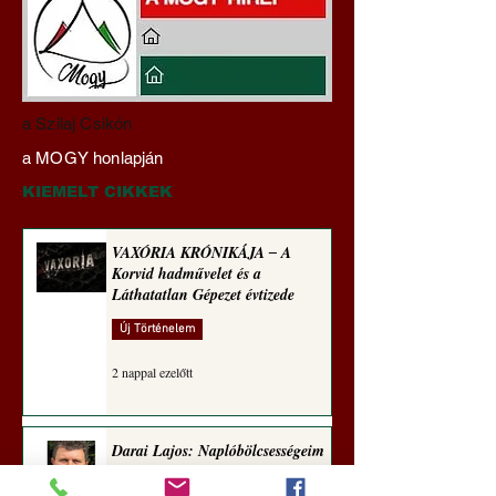
Darai Lajos:
Gyimóthy Gábor
a Szilaj Csikón
Naplóbölcsességeim
nyelvművelő gúnyv
a MOGY honlapján
(2022)
sorozata (1770)
KIEMELT CIKKEK
VAXÓRIA KRÓNIKÁJA ‒ A
Korvid hadművelet és a
Láthatatlan Gépezet évtizede
Új Történelem
2 nappal ezelőtt
Darai Lajos: Naplóbölcsességeim
(2018)