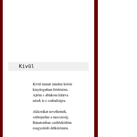
 Kívül
Kívül immár minden körön
kinyitogattam börtönöm.
Ajtóm s ablakom kitárva
nézek le e szabadságra.
Akkorákat nevethetnék,
szétrepedne a messzeség.
Bánatomban szellőzködöm
rongyolódó délkörömön.