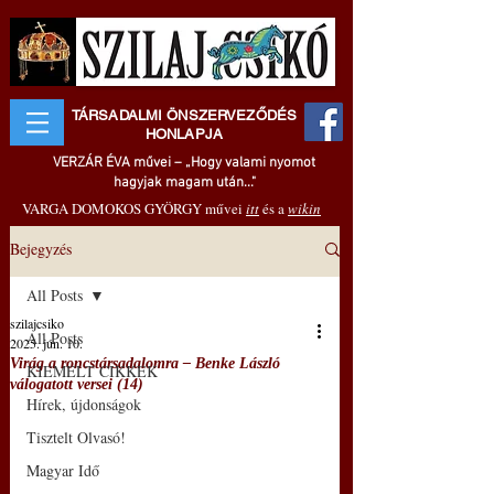
TÁRSADALMI ÖNSZERVEZŐDÉS
HONLAPJA
VERZÁR ÉVA művei – „Hogy valami nyomot
hagyjak magam után..."
VARGA DOMOKOS GYÖRGY művei
itt
és a
wikin
Bejegyzés
All Posts
szilajcsiko
All Posts
2025. jún. 10.
Virág a roncstársadalomra – Benke László
KIEMELT CIKKEK
válogatott versei (14)
Hírek, újdonságok
Tisztelt Olvasó!
Magyar Idő