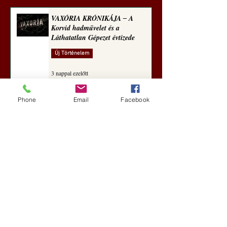
VAXÓRIA KRÓNIKÁJA ‒ A
Korvid hadművelet és a
Láthatatlan Gépezet évtizede
Új Történelem
3 nappal ezelőtt
Phone
Email
Facebook
Darai Lajos: Naplóbölcsességeim
(2018)
Kultúra
6 nappal ezelőtt
A Rothschildok és a Pentagon
bizalmas feljegyzése: „Hét ország
kiiktatása… Irán végleges