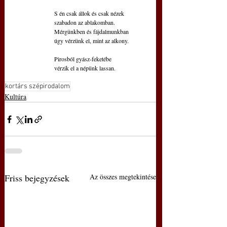
S én csak állok és csak nézek
szabadon az ablakomban.
Mérgünkben és fájdalmunkban
úgy vérzünk el, mint az alkony.
Pirosból gyász-feketébe
vérzik el a népünk lassan.
kortárs szépirodalom
Kultúra
Friss bejegyzések
Az összes megtekintése