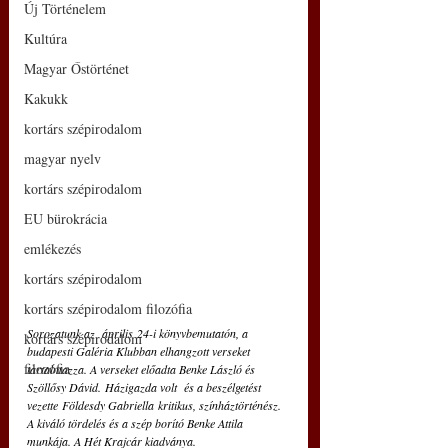
Új Történelem
Kultúra
Magyar Őstörténet
Kakukk
kortárs szépirodalom
magyar nyelv
kortárs szépirodalom
EU bürokrácia
emlékezés
kortárs szépirodalom
kortárs szépirodalom filozófia
Sorozatunk az  április 24-i könyvbemutatón, a 
kortárs szépirodalom
budapesti Galéria Klubban elhangzott verseket 
filozófia
tartalmazza. A verseket előadta Benke László és 
Szöllősy Dávid. Házigazda volt  és a beszélgetést 
vezette Földesdy Gabriella kritikus, színháztörténész. 
A kiváló tördelés és a szép borító Benke Attila 
munkája. A Hét Krajcár kiadványa. 