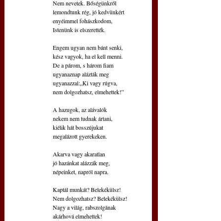
Nem nevetek. Bőségünkről
lemondtunk rég, jó kedvünkért
enyéimmel fohászkodom,
Istenünk is elszerették.
Engem ugyan nem bánt senki,
kész vagyok, ha el kell menni.
De a párom, s három fiam
ugyanaznap alázták meg
ugyanazzal:„Ki vagy rúgva,
nem dolgozhatsz, elmehettek!”
A hazugok, az alávalók
nekem nem tudnak ártani,
kiélik hát bosszújukat
megalázott gyerekeken.
Akarva vagy akaratlan
jó hazánkat alázzák meg,
népeinket, napról napra.
Kaptál munkát? Belekékülsz!
Nem dolgozhatsz? Belekékülsz!
Nagy a világ, rabszolgának
akárhová elmehettek!