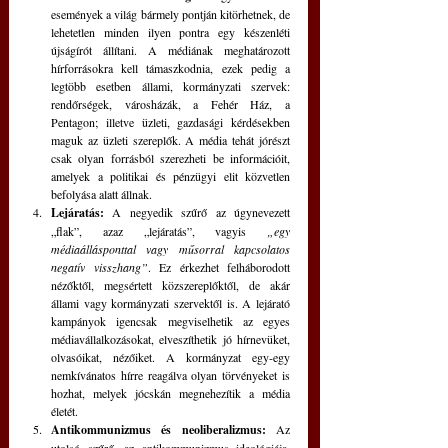
események a világ bármely pontján kitörhetnek, de 
lehetetlen minden ilyen pontra egy készenléti 
újságírót állítani. A médiának meghatározott 
hírforrásokra kell támaszkodnia, ezek pedig a 
legtöbb esetben állami, kormányzati szervek: 
rendőrségek, városházák, a Fehér Ház, a 
Pentagon; illetve üzleti, gazdasági kérdésekben 
maguk az üzleti szereplők. A média tehát jórészt 
csak olyan forrásból szerezheti be információit, 
amelyek a politikai és pénzügyi elit közvetlen 
befolyása alatt állnak.
Lejáratás:
 A negyedik szűrő az úgynevezett 
„flak”, azaz „lejáratás”, vagyis 
„egy 
médiaállásponttal vagy műsorral kapcsolatos 
negatív visszhang”
. Ez érkezhet felháborodott 
nézőktől, megsértett közszereplőktől, de akár 
állami vagy kormányzati szervektől is. A lejárató 
kampányok igencsak megviselhetik az egyes 
médiavállalkozásokat, elveszíthetik jó hírnevüket, 
olvasóikat, nézőiket. A kormányzat egy-egy 
nemkívánatos hírre reagálva olyan törvényeket is 
hozhat, melyek jócskán megnehezítik a média 
életét. 
Antikommunizmus és neoliberalizmus:
 Az 