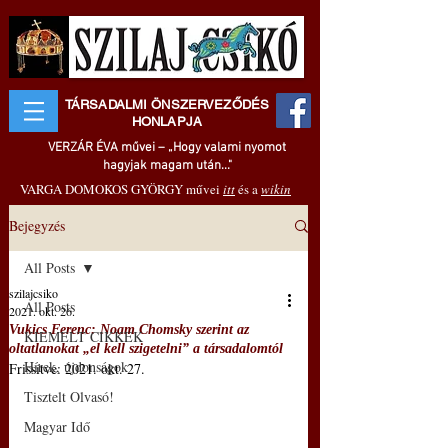
TÁRSADALMI ÖNSZERVEZŐDÉS
HONLAPJA
VERZÁR ÉVA művei – „Hogy valami nyomot
hagyjak magam után..."
VARGA DOMOKOS GYÖRGY művei
itt
és a
wikin
Bejegyzés
All Posts
szilajcsiko
All Posts
2021. okt. 26.
Vukics Ferenc: Noam Chomsky szerint az
KIEMELT CIKKEK
oltatlanokat „el kell szigetelni” a társadalomtól
Hírek, újdonságok
Frissítve:
2021. okt. 27.
Tisztelt Olvasó!
Magyar Idő