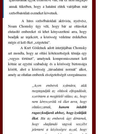
annak tükrében, hogy a hatalmi elitek valójában már 
szélsőbaloldali eszméket követnek.
	A híres szélsőbaloldali aktivista, nyelvész, 
Noam Chomsky úgy véli, hogy bár az oltásokat 
elutasító embereket rá lehet kényszeríteni arra, hogy 
beadják az injekciót, a közösség védelme érdekében 
mégis el kell őket „szigetelni”. 
	A Kurt Gödelnek adott interjújában Chomsky 
azt mondta, hogy az oltási kötelezettségek témája egy 
„vegyes történet”, amelynek kompromisszumot kell 
kötnie az egyéni szabadság és a közösség biztonsága 
között, ahol a közösség „társadalmi normát” alkot, 
amely az oltatlan emberek elszigeteltségét szorgalmazza:
„Azon emberek számára, akik 
megtagadják az oltások elfogadását, 
szerintem a megfelelő válasz az, hogy 
nem kényszerítik rá őket arra, hogy 
oltakozzanak, 
hanem inkább 
ragaszkodjunk ahhoz, hogy izolálják 
őket
. Ha az emberek úgy döntenek, 
hogy »hajlandó vagyok veszélyt 
jelenteni a közösségre azzal, hogy 