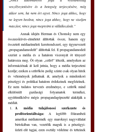
„
Nincs alkotmányos joga a nyilvánosság 
veszélyeztetésére és a betegség terjesztésére, még 
akkor sem, ha nem ért egyet. Nincs joga ahhoz, hogy 
ne legyen beoltva, nincs joga ahhoz, hogy ne viseljen 
maszkot, nincs joga megnyitni a vállalkozását.”
	Annak idején Herman és Chomsky nem egy 
összeesküvés-elméletet állítottak össze, hanem egy 
összetett médiaelméleti keretrendszert, egy úgynevezett 
„propagandamodellt” állítottak fel. E propagandamodell 
szerint a média és a hatalom viszonyát öt tényező 
határozza meg. Öt olyan „szűrő” létezik, amelyeken az 
információnak át kell jutnia, hogy a média terjeszteni 
kezdje; ezeken a szűrőkön pedig szinte csak olyan hírek 
és vélemények juthatnak át, amelyek a mindenkori 
pénzügyi és politikai hatalom érdekeinek megfelelnek. 
Ez nem tudatos tervezés eredménye, e szűrők mind 
elkülönült gazdasági folyamatok termékei, 
együttműködve mégis propagandagépezetté alakítják a 
médiát.
A média tulajdonosi szerkezete és 
profitorientáltsága: 
A legtöbb főárambeli 
amerikai médiatermék egy maroknyi nagyvállalat 
birtokában van, vezetőik maguk is a pénzügyi-
üzleti elit tagjai, ezen osztály védelme és tetteinek 