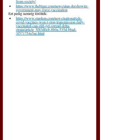
from-society/
https://www.theblaze.com/news/alan-dershowitz-
government-may-force-vaccination
Ezt pedig nemrég törölték:
https://www.stardem.com/news/national/cdc-
covid-vaccines-won-t-stop-transmission-fully-
vaccinated-can-still-get-spread-delta-
strain/article_5f83d0cb-8b0a-535d-bbad-
3f571754e5ae.html