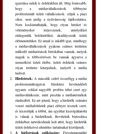
igazolása nekik is érdekükben áll. Még fontosabb, 
hogy a médiavállalkozások többnyire 
profitorientált üzleti vállalkozások: céljuk a piaci 
siker, nem pedig a nyilvánosság tájékoztatása. 
Nem kockáztathatják, hogy olyan híreket és 
véleményeket terjesszenek, amelyekkel 
elidegenítik befektetőiket, akadályozzák üzleti 
előmenetelüket. Ez annál is inkább igaz, minthogy 
a médiavállalkozások gyakran számos területen 
működő médiaóriások birtokában vannak, melyek 
maguk is többszörösen be vannak ágyazva a 
nemzetközi üzleti életbe, üzleti érdekeik számos 
olyan területre kiterjednek, melyről a média 
tudósít.
Hirdetések:
 A második szűrő összefügg a média 
profitorientáltságával. Hirdetési bevételekből 
ugyanis sokkal nagyobb profitra tehet szert egy 
médiavállalkozás, mint pusztán a médiatermékek 
eladásából. Ez azt jelenti, hogy a hirdetők számára 
vonzó médiafelületek piaci előnyre tesznek szert, 
és kiszorítják a többit, ám egyúttal kiszolgáltatottá 
is válnak a hirdetőknek. Bevételeik biztosítása 
érdekében tartózkodniuk kell attól, hogy hirdetőik 
üzleti érdekeivel ellentétes tartalmakat közöljenek.
A hírforrások szűkössége:
 Figyelemreméltó 