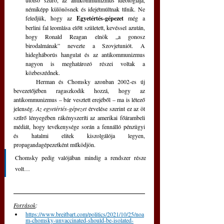
utolsó szűrő, az antikommunizmus ideológiája, 
némiképp különösnek és idejétmúltnak tűnik. Ne 
feledjük, hogy az 
Egyetértés-gépezet
 még a 
berlini fal leomlása előtt született, kevéssel azután, 
hogy Ronald Reagan elnök „a gonosz 
birodalmának” nevezte a Szovjetuniót. A 
hidegháborús hangulat és az antikommunizmus 
nagyon is meghatározó részei voltak a 
közbeszédnek.
	Herman és Chomsky azonban 2002-es új 
bevezetőjében ragaszkodik hozzá, hogy az 
antikommunizmus – bár vesztett erejéből – ma is létező 
jelenség. 
Az egyetértés-gépezet
 érvelése szerint ez az öt 
szűrő lényegében rákényszeríti az amerikai főárambeli 
médiát, hogy tevékenysége során a fennálló pénzügyi 
és hatalmi elitek kiszolgálója legyen, 
propagandagépezetként működjön. 
Chomsky pedig valójában mindig a rendszer része 
volt…
Források
:
https://www.breitbart.com/politics/2021/10/25/noa
m-chomsky-unvaccinated-should-be-isolated-