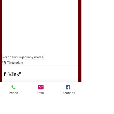
koronavírus-járvány
média
Új Történelem
Phone
Email
Facebook
Friss bejegyzések
Az összes megtekintése