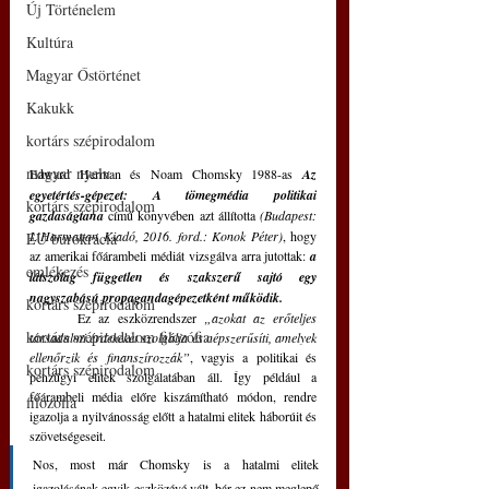
Új Történelem
Kultúra
Magyar Őstörténet
Kakukk
kortárs szépirodalom
magyar nyelv
Edward Herman és Noam Chomsky 1988-as 
Az 
egyetértés-gépezet: A tömegmédia politikai 
kortárs szépirodalom
gazdaságtana
 című könyvében azt állította 
(Budapest: 
L’Harmattan Kiadó, 2016. ford.: Konok Péter)
, hogy 
EU bürokrácia
az amerikai főárambeli médiát vizsgálva arra jutottak: 
a 
emlékezés
látszólag független és szakszerű sajtó egy 
nagyszabású propagandagépezetként működik.
kortárs szépirodalom
	Ez az eszközrendszer 
„azokat az erőteljes 
kortárs szépirodalom filozófia
társadalmi érdekeket szolgálja és népszerűsíti, amelyek 
ellenőrzik és finanszírozzák”
, vagyis a politikai és 
kortárs szépirodalom
pénzügyi elitek szolgálatában áll. Így például a 
főárambeli média előre kiszámítható módon, rendre 
filozófia
igazolja a nyilvánosság előtt a hatalmi elitek háborúit és 
szövetségeseit. 
Nos, most már Chomsky is a hatalmi elitek 
igazolásának egyik eszközévé vált, bár ez nem meglepő 