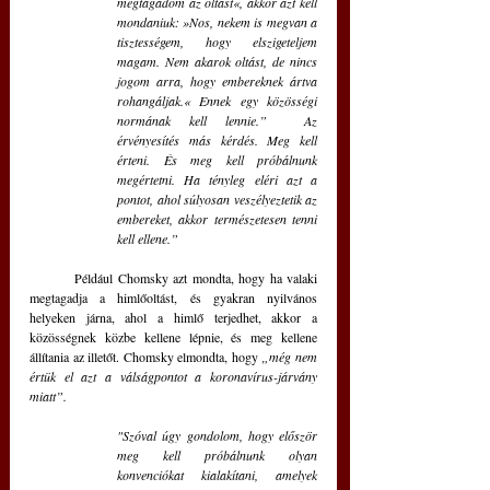
megtagadom az oltást«, akkor azt kell 
mondaniuk: »Nos, nekem is megvan a 
tisztességem, hogy elszigeteljem 
magam. Nem akarok oltást, de nincs 
jogom arra, hogy embereknek ártva 
rohangáljak.« Ennek egy közösségi 
normának kell lennie.”  Az 
érvényesítés más kérdés. Meg kell 
érteni. És meg kell próbálnunk 
megértetni. Ha tényleg eléri azt a 
pontot, ahol súlyosan veszélyeztetik az 
embereket, akkor természetesen tenni 
kell ellene.” 
	Például Chomsky azt mondta, hogy ha valaki 
megtagadja a himlőoltást, és gyakran nyilvános 
helyeken járna, ahol a himlő terjedhet, akkor a 
közösségnek közbe kellene lépnie, és meg kellene 
állítania az illetőt. Chomsky elmondta, hogy 
„még nem 
értük el azt a válságpontot a koronavírus-járvány 
miatt”.
"Szóval úgy gondolom, hogy először 
meg kell próbálnunk olyan 
konvenciókat kialakítani, amelyek 