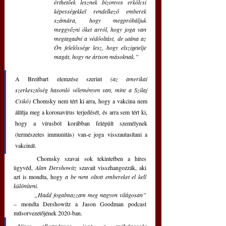
érthetőek lesznek bizonyos erkölcsi 
képességekkel rendelkező emberek 
számára, hogy megpróbáljuk 
meggyőzni őket arról, hogy joga van 
megtagadni a védőoltást, de utána az 
Ön felelőssége lesz, hogy elszigetelje 
magát, hogy ne ártson másoknak.”
A Breitbart elemzése szerint 
(az amerikai 
szerkesztőség hasonló véleményen van, mint a Szilaj 
Csikó)
 Chomsky nem tért ki arra, hogy a vakcina nem 
állítja meg a koronavírus terjedését, és arra sem tért ki, 
hogy a vírusból korábban felépült személynek 
(természetes immunitás) van-e joga visszautasítani a 
vakcinát. 
	Chomsky szavai sok tekintetben a híres 
ügyvéd, 
Alan Dershowitz 
szavait visszhangozzák, aki 
azt is mondta, hogy 
a be nem oltott embereket el kell 
különíteni.
„Hadd fogalmazzam meg nagyon világosan”
– mondta Dershowitz a Jason Goodman podcast 
műsorvezetőjének 2020-ban. 