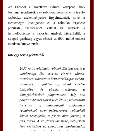
Az Europol a következő évtized közepére „bot-
bashing” incidensekre és robotrendszerek ellen irányuló 
szabotázs cselekményekre figyelmeztetett, mivel a 
mesterséges intelligencia és a robotika terjedése 
populista ellenreakciót válthat ki azoknak a 
technológiáknak a kapcsán, amelyek kiüresítették a 
nyugati gazdaság egyes részeit és több millió embert 
munkanélkülivé tettek.
Íme egy rész a jelentésből
2035-re a szolgáltató robotok Európa-szerte a 
mindennapi élet szerves részévé válnak, 
csendesen suhanva a bevásárlóközpontokban, 
csomagokat szállítva az ötödik emeleti 
lakásokba, és éjszaka takarítva a 
tömegközlekedési platformokat. Míg sok 
polgár már megszokta jelenlétüket, udvariasan 
biccentve az automatizált közlekedési 
rendőröknek vagy gyógyszerész robotoktól 
kapva receptjeiket, a felszín alatt forrong a 
frusztráció. A gazdaságilag nehéz helyzetben 
lévő régiókban az elbocsátott munkavállalók 