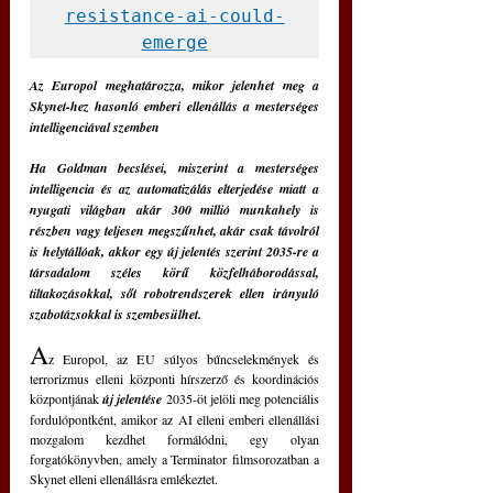
resistance-ai-could-
emerge
Az Europol meghatározza, mikor jelenhet meg a 
Skynet-hez hasonló emberi ellenállás a mesterséges 
intelligenciával szemben
Ha Goldman becslései, miszerint a mesterséges 
intelligencia és az automatizálás elterjedése miatt a 
nyugati világban akár 300 millió munkahely is 
részben vagy teljesen megszűnhet, akár csak távolról 
is helytállóak, akkor egy új jelentés szerint 2035-re a 
társadalom széles körű közfelháborodással, 
tiltakozásokkal, sőt robotrendszerek ellen irányuló 
szabotázsokkal is szembesülhet.
A
z Europol, az EU súlyos bűncselekmények és 
terrorizmus elleni központi hírszerző és koordinációs 
központjának 
új jelentése
 2035-öt jelöli meg potenciális 
fordulópontként, amikor az AI elleni emberi ellenállási 
mozgalom kezdhet formálódni, egy olyan 
forgatókönyvben, amely a Terminator filmsorozatban a 
Skynet elleni ellenállásra emlékeztet.