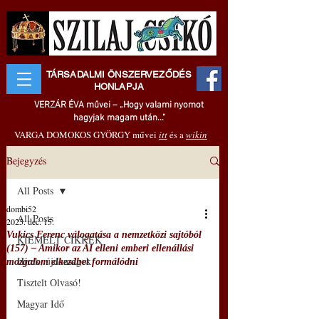
TÁRSADALMI ÖNSZERVEZŐDÉS
HONLAPJA
VERZÁR ÉVA művei – „Hogy valami nyomot
hagyjak magam után..."
VARGA DOMOKOS GYÖRGY művei
itt
és a
wikin
Bejegyzés
All Posts
dombi52
All Posts
2025. dec. 15.
Vukics Ferenc válogatása a nemzetközi sajtóból
KIEMELT CIKKEK
(157) ‒ Amikor az AI elleni emberi ellenállási
Hírek, újdonságok
mozgalom elkezdhet formálódni
Tisztelt Olvasó!
Magyar Idő