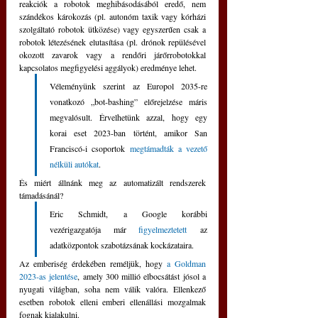
reakciók a robotok meghibásodásából eredő, nem 
szándékos károkozás (pl. autonóm taxik vagy kórházi 
szolgáltató robotok ütközése) vagy egyszerűen csak a 
robotok létezésének elutasítása (pl. drónok repülésével 
okozott zavarok vagy a rendőri járőrrobotokkal 
kapcsolatos megfigyelési aggályok) eredménye lehet.
Véleményünk szerint az Europol 2035-re 
vonatkozó „bot-bashing” előrejelzése máris 
megvalósult. Érvelhetünk azzal, hogy egy 
korai eset 2023-ban történt, amikor San 
Franciscó-i csoportok 
megtámadták a vezető 
nélküli autókat
. 
És miért állnánk meg az automatizált rendszerek 
támadásánál? 
Eric Schmidt, a Google korábbi 
vezérigazgatója már 
figyelmeztetett
 az 
adatközpontok szabotázsának kockázataira.
Az emberiség érdekében reméljük, hogy 
a Goldman 
2023-as jelentése
, amely 300 millió elbocsátást jósol a 
nyugati világban, soha nem válik valóra. Ellenkező 
esetben robotok elleni emberi ellenállási mozgalmak 
fognak kialakulni. 