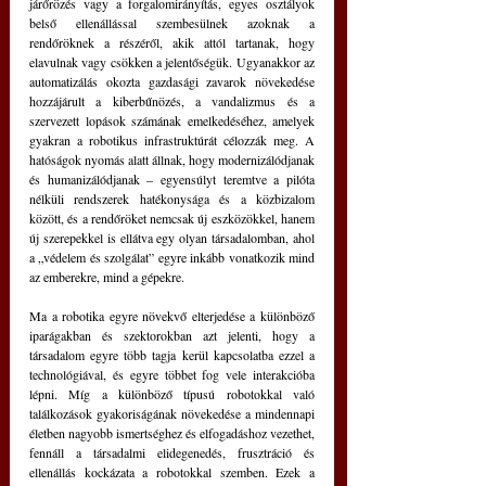
járőrözés vagy a forgalomirányítás, egyes osztályok 
belső ellenállással szembesülnek azoknak a 
rendőröknek a részéről, akik attól tartanak, hogy 
elavulnak vagy csökken a jelentőségük. Ugyanakkor az 
automatizálás okozta gazdasági zavarok növekedése 
hozzájárult a kiberbűnözés, a vandalizmus és a 
szervezett lopások számának emelkedéséhez, amelyek 
gyakran a robotikus infrastruktúrát célozzák meg. A 
hatóságok nyomás alatt állnak, hogy modernizálódjanak 
és humanizálódjanak – egyensúlyt teremtve a pilóta 
nélküli rendszerek hatékonysága és a közbizalom 
között, és a rendőröket nemcsak új eszközökkel, hanem 
új szerepekkel is ellátva egy olyan társadalomban, ahol 
a „védelem és szolgálat” egyre inkább vonatkozik mind 
az emberekre, mind a gépekre.
Ma a robotika egyre növekvő elterjedése a különböző 
iparágakban és szektorokban azt jelenti, hogy a 
társadalom egyre több tagja kerül kapcsolatba ezzel a 
technológiával, és egyre többet fog vele interakcióba 
lépni. Míg a különböző típusú robotokkal való 
találkozások gyakoriságának növekedése a mindennapi 
életben nagyobb ismertséghez és elfogadáshoz vezethet, 
fennáll a társadalmi elidegenedés, frusztráció és 
ellenállás kockázata a robotokkal szemben. Ezek a 