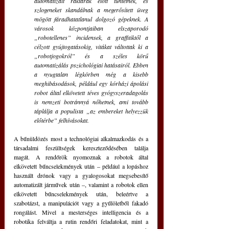
automatizált raktárak előtt tüntetnek, és 
szlogeneket skandálnak a megerősített üveg 
mögött fáradhatatlanul dolgozó gépeknek. A 
városok központjaiban elszaporodó 
„robotellenes” incidensek, a graffitiktől a 
célzott gyújtogatásokig, vitákat váltottak ki a 
„robotjogokról” és a széles körű 
automatizálás pszichológiai hatásairól. Ebben 
a nyugtalan légkörben még a kisebb 
meghibásodások, például egy kórházi ápolási 
robot által elkövetett téves gyógyszeradagolás 
is nemzeti botránnyá nőhetnek, ami tovább 
táplálja a populista „az embereket helyezzük 
előtérbe” felhívásokat.
A bűnüldözés most a technológiai alkalmazkodás és a 
társadalmi feszültségek kereszteződésében találja 
magát. A rendőrök nyomoznak a robotok által 
elkövetett bűncselekmények után – például a lopáshoz 
használt drónok vagy a gyalogosokat megsebesítő 
automatizált járművek után –, valamint a robotok ellen 
elkövetett bűncselekmények után, beleértve a 
szabotázst, a manipulációt vagy a gyűlöletből fakadó 
rongálást. Mivel a mesterséges intelligencia és a 
robotika felváltja a rutin rendőri feladatokat, mint a 