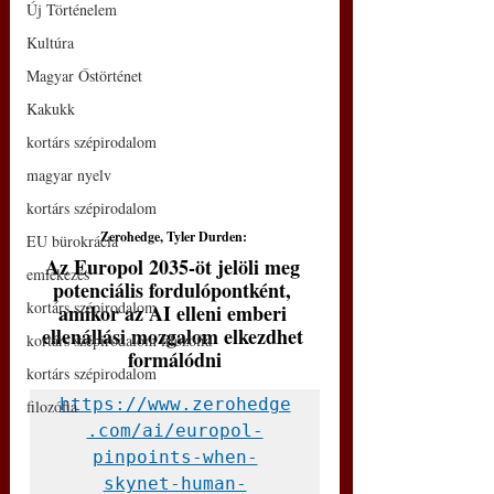
Új Történelem
Kultúra
Magyar Őstörténet
Kakukk
kortárs szépirodalom
magyar nyelv
kortárs szépirodalom
Zerohedge, Tyler Durden: 
EU bürokrácia
Az Europol 2035-öt jelöli meg 
emlékezés
potenciális fordulópontként, 
kortárs szépirodalom
amikor az AI elleni emberi 
ellenállási mozgalom elkezdhet 
kortárs szépirodalom filozófia
formálódni
kortárs szépirodalom
https://www.zerohedge
filozófia
.com/ai/europol-
pinpoints-when-
skynet-human-