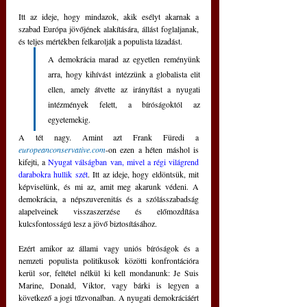
Itt az ideje, hogy mindazok, akik esélyt akarnak a 
szabad Európa jövőjének alakítására, állást foglaljanak, 
és teljes mértékben felkarolják a populista lázadást. 
A demokrácia marad az egyetlen reményünk 
arra, hogy kihívást intézzünk a globalista elit 
ellen, amely átvette az irányítást a nyugati 
intézmények felett, a bíróságoktól az 
egyetemekig.
A tét nagy. Amint azt Frank Füredi a 
europeanconservative.com
-on ezen a héten máshol is 
kifejti, a 
Nyugat válságban van, mivel a régi világrend 
darabokra hullik szét
. Itt az ideje, hogy eldöntsük, mit 
képviselünk, és mi az, amit meg akarunk védeni. A 
demokrácia, a népszuverenitás és a szólásszabadság 
alapelveinek visszaszerzése és előmozdítása 
kulcsfontosságú lesz a jövő biztosításához.
Ezért amikor az állami vagy uniós bíróságok és a 
nemzeti populista politikusok közötti konfrontációra 
kerül sor, feltétel nélkül ki kell mondanunk: Je Suis 
Marine, Donald, Viktor, vagy bárki is legyen a 
következő a jogi tűzvonalban. A nyugati demokráciáért 