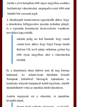
törölte a jövő hónapban több angol megyében esedékes 
helyhatósági választásokat, megtagadva ezzel több mint 
ötmillió brit szavazati jogát. 
A Munkáspárt természetesen ragaszkodik ahhoz, hogy 
a demokrácia felfüggesztése pusztán technikai jellegű, 
és a regionális kormányzás átszervezésére vonatkozó 
terveikhez kapcsolódik; 
nekünk pedig azt kell hinnünk, hogy ennek 
semmi köze ahhoz, hogy Nigel Farage lázadó 
Reform UK nevű pártja várhatóan győzni fog 
több olyan megyében, ahol a választásokat 
törölték.
És a demokrácia elleni háború nem áll meg Európa 
határainál. Az Atlanti-óceán túloldalán Donald 
Trumpnak különböző bíróságok lejáratására és 
kizárására irányuló kampányát kellett legyőznie, mielőtt 
újraindulhatott volna az amerikai elnökválasztáson. 
Amióta megnyerte ezt a választást, és januárban 
hivatalba lépett, 
Trump elnök radikális reformjait – az USAID-