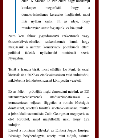
ellen. A Marine Le Pen elleni nagy horderejű 
kirakatper megerősíti, hogy a 
demokráciaellenes keresztes hadjáratuk most 
már nyíltan zajlik. Itt az ideje, hogy 
mindannyian állást foglaljunk, és kiálljunk.
Nem kell ahhoz jogtudományi szakértőnek vagy 
összeesküvés-elméleti szakembernek lenni, hogy 
meglássuk a nemzeti konzervatív politikusok elleni 
politikai ítéletek nyilvánvaló mintázatát szerte 
Nyugaton.
Tehát a francia bírák most elítélték Le Pent, és ezzel 
kizárták őt a 2027-es elnökválasztáson való indulásból, 
miközben a felmérések szerint könnyedén vezetett.
Ez az ítélet – próbálják majd elmondani nekünk az EU 
intézményrendszerének médiaszimpatizánsai – 
természetesen teljesen független a román bíróságok 
döntéseitől, amelyek törölték az elnökválasztást, miután 
a jobboldali nacionalista Calin Georgescu megnyerte az 
első fordulót, majd megtiltották neki, hogy újra 
induljon.
Ezeket a romániai ítéleteket az Emberi Jogok Európai 
Bírósága helybenhagyta, amely, mint tudjuk, szintén 