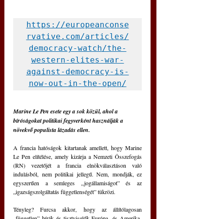
https://europeanconse
rvative.com/articles/
democracy-watch/the-
western-elites-war-
against-democracy-is-
now-out-in-the-open/
Marine Le Pen esete egy a sok közül, ahol a 
bíróságokat politikai fegyverként használják a 
növekvő populista lázadás ellen.
A francia hatóságok kitartanak amellett, hogy Marine 
Le Pen elítélése, amely kizárja a Nemzeti Összefogás 
(RN) vezetőjét a francia elnökválasztáson való 
indulásból, nem politikai jellegű. Nem, mondják, ez 
egyszerűen a semleges „jogállamiságot” és az 
„igazságszolgáltatás függetlenségét” tükrözi.
Tényleg? Furcsa akkor, hogy az állítólagosan 
„független” bírák és tisztviselők Európa- és Amerika-