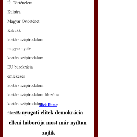
Új Történelem
Kultúra
Magyar Őstörténet
Kakukk
kortárs szépirodalom
magyar nyelv
kortárs szépirodalom
EU bürokrácia
emlékezés
kortárs szépirodalom
kortárs szépirodalom filozófia
kortárs szépirodalom
Mick Hume
:
A nyugati elitek demokrácia 
filozófia
elleni háborúja most már nyíltan 
zajlik