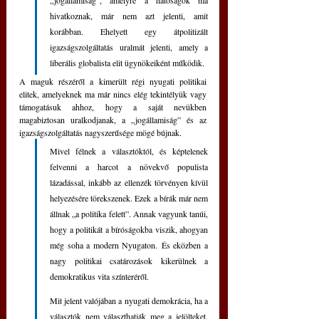
hivatkoznak, már nem azt jelenti, amit 
korábban. Ehelyett egy átpolitizált 
igazságszolgáltatás uralmát jelenti, amely a 
liberális globalista elit ügynökeiként működik.
A maguk részéről a kimerült régi nyugati politikai 
elitek, amelyeknek ma már nincs elég tekintélyük vagy 
támogatásuk ahhoz, hogy a saját nevükben 
magabiztosan uralkodjanak, a „jogállamiság” és az 
igazságszolgáltatás nagyszerűsége mögé bújnak. 
Mivel félnek a választóktól, és képtelenek 
felvenni a harcot a növekvő populista 
lázadással, inkább az ellenzék törvényen kívül 
helyezésére törekszenek. Ezek a bírák már nem 
állnak „a politika felett”. Annak vagyunk tanúi, 
hogy a politikát a bíróságokba viszik, ahogyan 
még soha a modern Nyugaton. És eközben a 
nagy politikai csatározások kikerülnek a 
demokratikus vita színteréről.
Mit jelent valójában a nyugati demokrácia, ha a 
választók nem választhatják meg a jelölteket, 