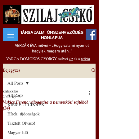
TÁRSADALMI ÖNSZERVEZŐDÉS
HONLAPJA
VERZÁR ÉVA művei – „Hogy valami nyomot
hagyjak magam után..."
VARGA DOMOKOS GYÖRGY művei
itt
és a
wikin
Bejegyzés
All Posts
szilajcsiko
All Posts
2025. ápr. 2.
Vukics Ferenc válogatása a nemzetközi sajtóból
KIEMELT CIKKEK
(34)
Hírek, újdonságok
Tisztelt Olvasó!
Magyar Idő