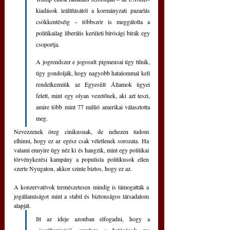
kiadások leállításától a kormányzati pazarlás 
csökkentéséig – többször is meggátolta a 
politikailag liberális kerületi bírósági bírák egy 
csoportja. 
A jogrendszer e jogosult pigmeusai úgy tűnik, 
úgy gondolják, hogy nagyobb hatalommal kell 
rendelkezniük az Egyesült Államok ügyei 
felett, mint egy olyan vezetőnek, aki azt teszi, 
amire több mint 77 millió amerikai választotta 
meg.
Nevezzenek öreg cinikusnak, de nehezen tudom 
elhinni, hogy ez az egész csak véletlenek sorozata. Ha 
valami ennyire úgy néz ki és hangzik, mint egy politikai 
törvénykezési kampány a populista politikusok ellen 
szerte Nyugaton, akkor szinte biztos, hogy ez az.
A konzervatívok természetesen mindig is támogatták a 
jogállamiságot mint a stabil és biztonságos társadalom 
alapját.
Itt az ideje azonban elfogadni, hogy a 
„jogállamiság”, amelyre a hatóságok ma 