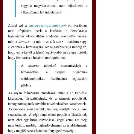
vagy a megválasztottak nem teljesíthetik a 
választóknak tett ígéreteiket?
Amint azt a 
europeanconservative.com
-on korábban 
már kifejtettem, ezek a kérdések a demokrácia 
fogalmának ókori athéni eredetére vezethetők vissza, 
mint a 
demosz
 – a nép – és a
 kratosz 
– hatalom vagy 
ellenőrzés – házasságára. Az oligarchia célja mindig az, 
hogy ezt a kettőt a lehető legtávolabb tartsa egymástól, 
hogy fenntartsa a hatalom monopóliumát. 
A 
kratosz
 növekvő koncentrációja a 
bíróságokon a nyugati oligarchák 
antidemokratikus ösztöneinek legtisztább 
példája.
Az olyan felháborító támadások, mint a Le Pen-féle 
kirakatper, visszaüthetnek, és a nemzeti populisták 
támogatottságának további növekedéséhez vezethetnek. 
Az emberek nem szeretik, ha megmondják nekik, kire 
szavazhatnak. A régi rend elleni populista lázadásnak 
nem lehet egy bírói tollvonással véget vetni. De még 
nem tudjuk, meddig hajlandó elmenni az establishment, 
hogy megfékezze a hatalmát fenyegető veszélyt.