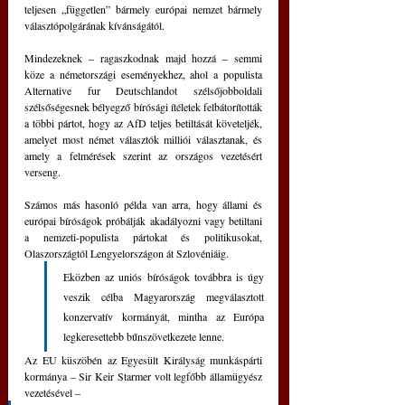
teljesen „független” bármely európai nemzet bármely 
választópolgárának kívánságától.
Mindezeknek – ragaszkodnak majd hozzá – semmi 
köze a németországi eseményekhez, ahol a populista 
Alternative fur Deutschlandot szélsőjobboldali 
szélsőségesnek bélyegző bírósági ítéletek felbátorították 
a többi pártot, hogy az AfD teljes betiltását követeljék, 
amelyet most német választók milliói választanak, és 
amely a felmérések szerint az országos vezetésért 
verseng.
Számos más hasonló példa van arra, hogy állami és 
európai bíróságok próbálják akadályozni vagy betiltani 
a nemzeti-populista pártokat és politikusokat, 
Olaszországtól Lengyelországon át Szlovéniáig. 
Eközben az uniós bíróságok továbbra is úgy 
veszik célba Magyarország megválasztott 
konzervatív kormányát, mintha az Európa 
legkeresettebb bűnszövetkezete lenne.
Az EU küszöbén az Egyesült Királyság munkáspárti 
kormánya – Sir Keir Starmer volt legfőbb államügyész 
vezetésével – 