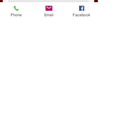
es parlamenti 
választásokon. 
Phone
Email
Facebook
Jelenleg a budapesti 
MCC vendégkutatója.
demokrácia kijátszása
szólásszabadság elfojtása
Új Történelem
Friss bejegyzések
Az összes megtekintése