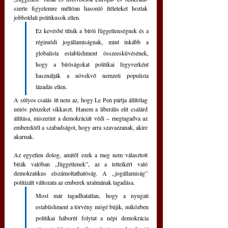
szerte figyelemre méltóan hasonló ítéleteket hoztak 
jobboldali politikusok ellen.
Ez kevésbé tűnik a bírói függetlenségnek és a 
régimódi jogállamiságnak, mint inkább a 
globalista establishment összeesküvésének, 
hogy a bíróságokat politikai fegyverként 
használják a növekvő nemzeti populista 
lázadás ellen.
A súlyos csalás itt nem az, hogy Le Pen pártja állítólag 
uniós pénzeket sikkaszt. Hanem a liberális elit csalárd 
állítása, miszerint a demokráciát védi – megtagadva az 
emberektől a szabadságot, hogy arra szavazzanak, akire 
akarnak.
Az egyetlen dolog, amitől ezek a meg nem választott 
bírák valóban „függetlenek”, az a tetteikért való 
demokratikus elszámoltathatóság. A „jogállamiság” 
politizált változata az emberek uralmának tagadása. 
Most már tagadhatatlan, hogy a nyugati 
establishment a törvény mögé bújik, miközben 
politikai háborút folytat a népi demokrácia 