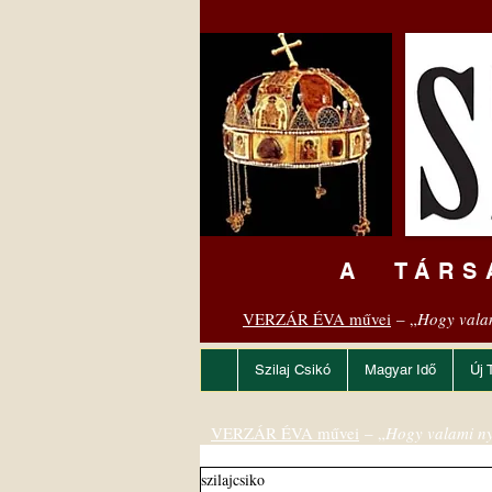
A TÁRS
VERZÁR ÉVA művei
– „
Hogy vala
Szilaj Csikó
Magyar Idő
Új 
VERZÁR ÉVA művei
– „
Hogy valami ny
szilajcsiko