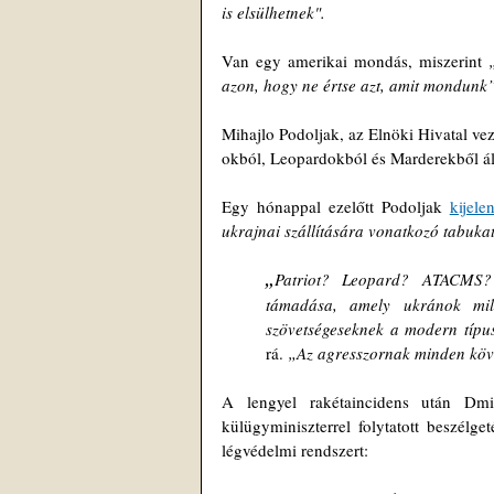
is elsülhetnek".
Van egy amerikai mondás, miszerint 
azon, hogy ne értse azt, amit mondunk”
Mihajlo Podoljak, az Elnöki Hivatal ve
okból, Leopardokból és Marderekből ál
Egy hónappal ezelőtt Podoljak 
kijelen
ukrajnai szállítására vonatkozó tabuka
„
Patriot? Leopard? ATACMS? A
támadása, amely ukránok mill
szövetségeseknek a modern típus
rá.
 „Az agresszornak minden köve
A lengyel rakétaincidens után Dmi
külügyminiszterrel folytatott beszélge
légvédelmi rendszert: 