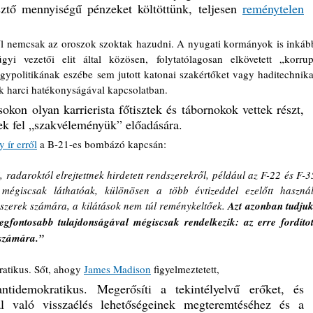
ztő mennyiségű pénzeket költöttünk, teljesen 
reménytelen
l nemcsak az oroszok szoktak hazudni. A nyugati kormányok is inkább
 vezetői elit által közösen, folytatólagosan elkövetett „korrupt
ypolitikának eszébe sem jutott katonai szakértőket vagy haditechnikai
 harci hatékonyságával kapcsolatban. 
okon olyan karrierista főtisztek és tábornokok vettek részt, 
tek fel „szakvéleményük” előadására.
y ír erről
 a B-21-es bombázó kapcsán:
, radaroktól elrejtettnek hirdetett rendszerekről, például az F-22 és F-35
mégiscsak láthatóak, különösen a több évtizeddel ezelőtt használt
szerek számára, a kilátások nem túl reménykeltőek. 
Azt azonban tudjuk,
egfontosabb tulajdonságával mégiscsak rendelkezik: az erre fordított
 számára.”
atikus. Sőt, ahogy 
James Madison
 figyelmeztetett, 
tidemokratikus. Megerősíti a tekintélyelvű erőket, és 
l való visszaélés lehetőségeinek megteremtéséhez és a 