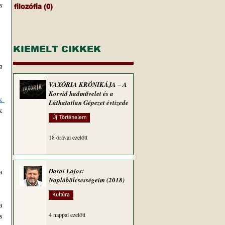
 
filozófia
(0)
0 bejegyzés
KIEMELT CIKKEK
 
VAXÓRIA KRÓNIKÁJA ‒ A
Korvid hadművelet és a
 
Láthatatlan Gépezet évtizede
 
Új Történelem
18 órával ezelőtt
 
Darai Lajos:
Naplóbölcsességeim (2018)
Kultúra
 
 
4 nappal ezelőtt