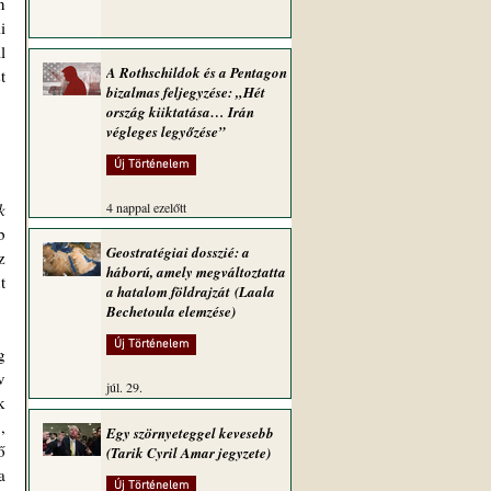
 
 
 
A Rothschildok és a Pentagon
 
bizalmas feljegyzése: „Hét
ország kiiktatása… Irán
végleges legyőzése”
Új Történelem
 
4 nappal ezelőtt
 
Geostratégiai dosszié: a
 
háború, amely megváltoztatta
 
a hatalom földrajzát (Laala
Bechetoula elemzése)
Új Történelem
 
 
júl. 29.
 
 
Egy szörnyeteggel kevesebb
 
(Tarik Cyril Amar jegyzete)
 
Új Történelem