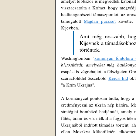
amelyet többször is megvédtek katonai
visszacsatolta a Krímet, hogy megvédj
haditengerészeti támaszpontot, az orosz
támogatott 
Majdan puccsot
 követte,
Kijevben. 
Ami még rosszabb, hogy
Kijevnek a támadásokhoz
történtek. 
Washingtonban "
komolyan fontolóra v
biztosítását, amelyeket még hatékon
csapást is végrehajtott a félszigeten O
szárazfölddel összekötő 
Kercsi híd
 okt
"a Krím Ukrajna".
A kormányzat pontosan tudta, hogy a h
eredményezni az ukrán nép kárára. M
stratégiai bombázó hadjáratát, amely m
fűtés, áram és víz nélkül a fagyos tél
Ukrajnából indított támadás történt, a
ellen Moszkva külterületén elkövete