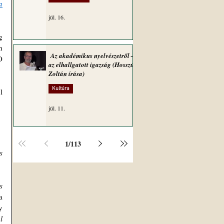
a
júl. 16.
 
 
Az akadémikus nyelvészetről –
 
az elhallgatott igazság (Hosszú
Zoltán írása)
Kultúra
 
júl. 11.
1
/
113
 
 
 
 
 