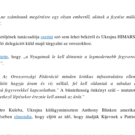
„ne számítsunk megértésre egy olyan embertől, akinek a fizetése múlik
. 
zetőjének tanácsadója 
szerint
 szó sem lehet békéről és Ukrajna HIMARS
ló delegációt küld majd tárgyalni az oroszokhoz.
tette
, hogy 
„a Nyugatnak le kell döntenie a legmodernebb fegyverek
t”.
z Oroszországi Föderáció minden kritikus infrastruktúra elleni
ióit hagyja áram és víz nélkül, fel kell oldaniuk a tabukat a
ú fegyverekkel kapcsolatban.” 
A büntetlenség önkényt szül – mutatott
tkező lépésekor éreznie kell annak az árát.”
tro Kuleba, Ukrajna külügyminisztere Anthony Blinken amerikai
tésében 
elmondta
, hogy eljött az idő, hogy átadják Kijevnek a Patriot