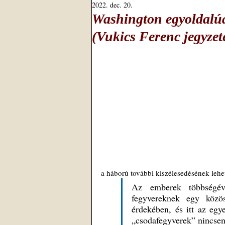
2022. dec. 20.
Washington egyoldalúa
(Vukics Ferenc jegyzet
a háború további kiszélesedésének lehet
Az emberek többségév
fegyvereknek egy közös
érdekében, és itt az egy
„csodafegyverek” nincsene