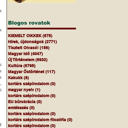
 
Blogos rovatok
a 
KIEMELT CIKKEK
(675)
675 bejegyzés
Hírek, újdonságok
(2771)
2771 bejegyzés
Tisztelt Olvasó!
(156)
156 bejegyzés
Magyar Idő
(4047)
4047 bejegyzés
Új Történelem
(6932)
6932 bejegyzés
 
Kultúra
(6795)
6795 bejegyzés
 
Magyar Őstörténet
(117)
117 bejegyzés
 
Kakukk
(8)
8 bejegyzés
 
kortárs szépirodalom
(0)
0 bejegyzés
 
magyar nyelv
(1)
1 bejegyzés
 
kortárs szépirodalom
(0)
0 bejegyzés
EU bürokrácia
(0)
0 bejegyzés
emlékezés
(0)
0 bejegyzés
kortárs szépirodalom
(0)
0 bejegyzés
kortárs szépirodalom filozófia
(0)
0 bejegyzés
 
kortárs szépirodalom
(0)
0 bejegyzés