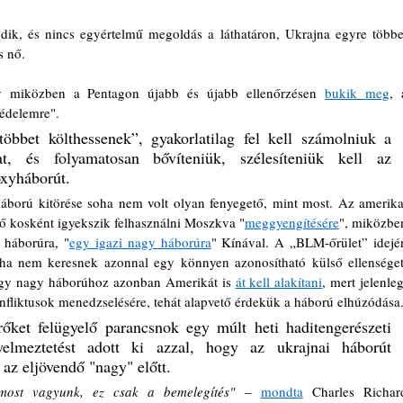
ik, és nincs egyértelmű megoldás a láthatáron, Ukrajna egyre többet
s nő.
y miközben a Pentagon újabb és újabb ellenőrzésen 
bukik meg
, 
édelemre". 
bbet költhessenek”, gyakorlatilag fel kell számolniuk a 
t, és folyamatosan bővíteniük, szélesíteniük kell az 
oxyháborút.
háború kitörése soha nem volt olyan fenyegető, mint most. Az amerikai
rő kosként igyekszik felhasználni Moszkva "
meggyengítésére
", miközben
 háborúra, "
egy igazi nagy háborúra
" Kínával. A „BLM-őrület” idején
 ha nem keresnek azonnal egy könnyen azonosítható külső ellenséget,
Egy nagy háborúhoz azonban Amerikát is 
át kell alakítani
, mert jelenlegi
fliktusok menedzselésére, tehát alapvető érdekük a háború elhúzódása.
őket felügyelő parancsnok egy múlt heti haditengerészeti 
yelmeztetést adott ki azzal, hogy az ukrajnai háborút 
az eljövendő "nagy" előtt. 
most vagyunk, ez csak a bemelegítés" 
– 
mondta
 Charles Richard