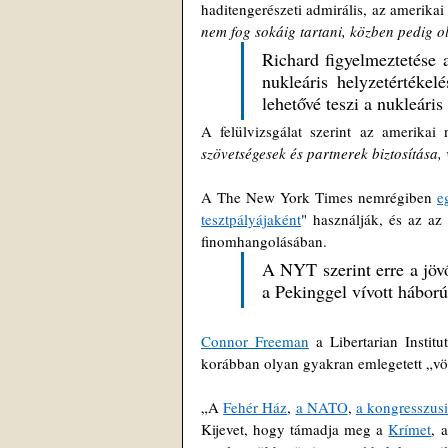
haditengerészeti admirális, az amerikai
nem fog sokáig tartani, közben pedig o
Richard figyelmeztetése 
nukleáris helyzetértékel
lehetővé teszi a nukleáris
A felülvizsgálat szerint az amerikai 
szövetségesek és partnerek biztosítása, 
A The New York Times nemrégiben 
e
tesztpályájaként
" használják, és az az
finomhangolásában. 
A NYT szerint erre a jöv
a Pekinggel vívott hábor
Connor Freeman
 a Libertarian Instit
korábban olyan gyakran emlegetett „vö
„A 
Fehér Ház
, 
a NATO
, 
a kongresszusi
Kijevet, hogy támadja meg a 
Krímet
, 