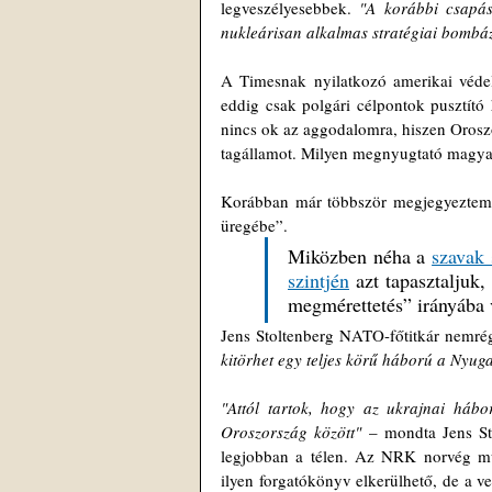
legveszélyesebbek. 
"A korábbi csapás
nukleárisan alkalmas stratégiai bombá
A Timesnak nyilatkozó amerikai védelm
eddig csak polgári célpontok pusztító
nincs ok az aggodalomra, hiszen Orosz
tagállamot. Milyen megnyugtató magya
Korábban már többször megjegyeztem,
üregébe”. 
Miközben néha a 
szavak 
szintjén
 azt tapasztaljuk
megmérettetés” irányába v
Jens Stoltenberg NATO-főtitkár nemré
kitörhet egy teljes körű háború a Nyug
"Attól tartok, hogy az ukrajnai háb
Oroszország között"
 – mondta Jens Sto
legjobban a télen. Az NRK norvég mű
ilyen forgatókönyv elkerülhető, de a ve