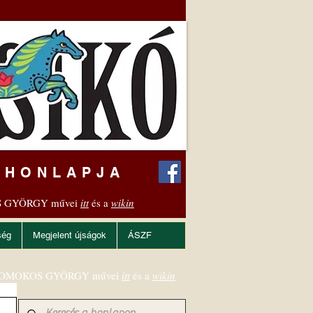
 HONLAPJA
 GYÖRGY művei
itt
és a
wikin
ség
Megjelent újságok
ÁSZF
OMOKOS GYÖRGY művei
itt
és a
wikin