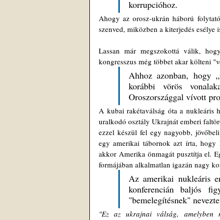
korrupcióhoz. 
Ahogy az orosz-ukrán háború folytatód
szenved, miközben a kiterjedés esélye i
Lassan már megszokottá válik, hog
kongresszus még többet akar költeni "v
Ahhoz azonban, hogy „tö
korábbi vörös vonalaka
Oroszországgal vívott pr
A kubai rakétaválság óta a nukleáris 
uralkodó osztály Ukrajnát emberi faltö
ezzel készül fel egy nagyobb, jövőbeli
egy amerikai tábornok azt írta, hogy
akkor Amerika önmagát pusztítja el. 
formájában alkalmatlan igazán nagy kon
Az amerikai nukleáris er
konferencián baljós fig
"bemelegítésnek" nevezte 
"Ez az ukrajnai válság, amelyben 