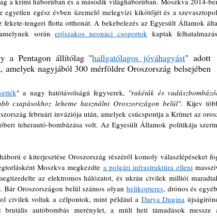
lag a krími háborúban és a második világháborúban. Moszkva 2014-ben
e egyetlen egész évben üzemelő melegvízi kikötőjét és a szevasztopoli
 fekete-tengeri flotta otthonát. A bekebelezés az Egyesült Államok által
 amelynek során 
erőszakos neonáci csoportok
 kaptak felhatalmazást
 a Pentagon állítólag "
hallgatólagos jóváhagyást
" adott 
, amelyek nagyjából 300 mérföldre Oroszország belsejében 
ették
" a nagy hatótávolságú fegyverek,
 "rakéták és vadászbombázók
yabb csapásokhoz lehetne használni Oroszországon belül"
. Kijev több
roszország februári inváziója után, amelyek csúcspontja a Krímet az orosz
óberi teherautó-bombázása volt. Az Egyesült Államok politikája szerint
áború e kiterjesztése Oroszország részéről komoly válaszlépéseket fog
egtorlásként Moszkva megkezdte 
a polgári infrastruktúra elleni
 masszív
egtizedelte az elektromos hálózatot, és ukrán civilek milliói maradtak
en. Bár Oroszországon belül számos olyan 
helikopteres
, drónos és egyéb,
hol civilek voltak a célpontok, mint például a 
Darya Dugina
 újságírónő
tt brutális autóbombás merénylet, a múlt heti támadások messze a