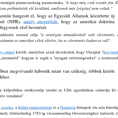
 stratégiai parancsnokság parancsnoka. 
"A nagy még csak ezután jön. És
lyan próbatételek elé kerülünk, amilyenek már [régóta] nem voltak."
azután hangzott el, hogy az Egyesült Államok közzétette új 
ését (NPR), 
amely megerősíti
, hogy az amerikai doktrína 
 fegyverek első bevetését. 
nukleáris arzenál célja 
"a stratégiai támadásoktól való elrettentés, a
valamint az amerikai célok elérése, ha az elrettentés kudarcot vall".
gy cikket
 közölt, amelyben azzal dicsekedett, hogy Ukrajnát "
fegyverek
 „üzemmód” hogyan is segíti a "nyugati szövetségeseket" a rendszerek
őben megvívandó háborúk miatt van szükség, többek között 
úkhoz.
ute külpolitikai szerkesztője szerint az USA egyoldalúan számolja fel a
rös vonalakat”.
 vezetés
, a 
Külügyminisztérium
 és a 
Pentagon
 hónapok óta arra bátorítja
amely történelmileg 1783-ig visszamenőleg Oroszországhoz tartozott, és