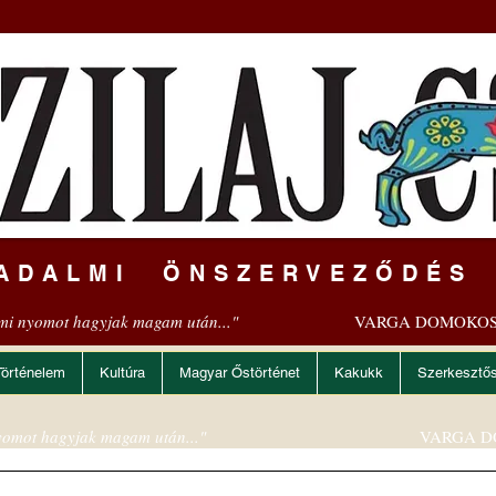
ADALMI ÖNSZERVEZŐDÉS
mi nyomot hagyjak magam után..."
VARGA DOMOKOS
Történelem
Kultúra
Magyar Őstörténet
Kakukk
Szerkesztő
omot hagyjak magam után..."
VARGA D