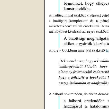
bennünket, hogy elképes
konstrukciókba.
A haditechnikai eszközök képességeirő
a hadiipari komplexum és a pénzügyi
műveletekben” voltak érdekeltek. A nag
mérnököket kérdezni az egyes eszközök
A bizottsági meghallgatás
akiket a gyártók készítet
Andrew Cockburn amerikai szakértő 
íg
„Tekintettel arra, hogy a korábbi
vadászgépekről kiderült, hogy 
alacsony frekvenciájú radarrend
hogy a fejlesztés a lopakodás l
összeg láthatatlan az adófizetők
A háború sok minden, de ritkán demokr
a háború eredendően an
hozzájárul a hatalomma