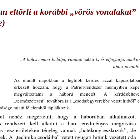
n eltörli a korábbi „vörös vonalakat”
e)
„A bölcs ember belátja, vannak
határok
, és elfogadja, amikor
nincs tovább.
Az elmúlt napokban a legtöbb kérdés azzal kapcsolatban
érkezett hozzám, hogy a Patriot-rendszer mennyiben képes
megváltoztatni a háború menetét.
A kérdésfeltevés
„természetesen” továbbra is a „csodafegyverekbe vetett hitből” és
ősége miatti félelemből táplálkozik. 
el nehéz megértetni, hogy a háborúban alkalmazott 
 rendszert kell alkotni a harc eredményes megvívása 
es részterületeken tényleg vannak „hatékony eszközök”, de 
k. A „technika csodáiba” vetett nyugati hitünk vezetett oda 