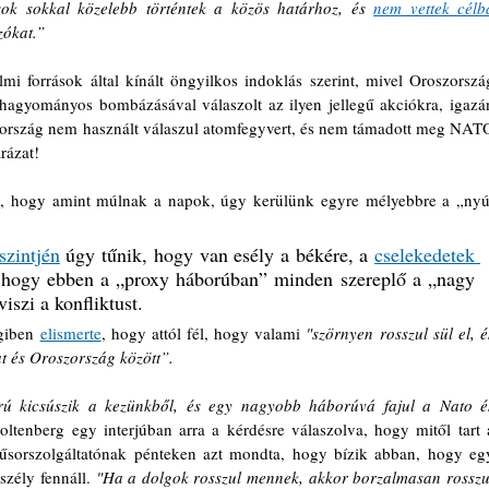
ok sokkal közelebb történtek a közös határhoz, és 
nem vettek célb
zókat.”
i források által kínált öngyilkos indoklás szerint, mivel Oroszország
 hagyományos bombázásával válaszolt az ilyen jellegű akciókra, igazán
ország nem használt válaszul atomfegyvert, és nem támadott meg NATO
rázat!
 hogy amint múlnak a napok, úgy kerülünk egyre mélyebbre a „nyúl
szintjén
 úgy tűnik, hogy van esély a békére, a 
cselekedetek 
, hogy ebben a „proxy háborúban” minden szereplő a „nagy 
iszi a konfliktust. 
giben 
elismerte
, hogy attól fél, hogy valami 
"szörnyen rosszul sül el, és
at és Oroszország között”.
orú kicsúszik a kezünkből, és egy nagyobb háborúvá fajul a Nato és
ltenberg egy interjúban arra a kérdésre válaszolva, hogy mitől tart a
sorszolgáltatónak pénteken azt mondta, hogy bízik abban, hogy egy
szély fennáll. 
"Ha a dolgok rosszul mennek, akkor borzalmasan rosszul