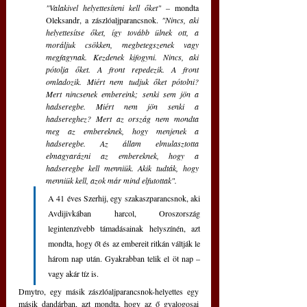
"Valakivel helyettesíteni kell őket" – 
mondta 
Oleksandr, a zászlóaljparancsnok.
 "Nincs, aki 
helyettesítse őket, így tovább ülnek ott, a 
moráljuk csökken, megbetegszenek vagy 
megfagynak. Kezdenek kifogyni. Nincs, aki 
pótolja őket. A front repedezik. A front 
omladozik. Miért nem tudjuk őket pótolni? 
Mert nincsenek embereink; senki sem jön a 
hadseregbe. Miért nem jön senki a 
hadsereghez? Mert az ország nem mondta 
meg az embereknek, hogy menjenek a 
hadseregbe. Az állam elmulasztotta 
elmagyarázni az embereknek, hogy a 
hadseregbe kell menniük. Akik tudták, hogy 
menniük kell, azok már mind elfutottak".
A 41 éves Szerhij, egy szakaszparancsnok, aki 
Avdijivkában harcol, Oroszország 
legintenzívebb támadásainak helyszínén, azt 
mondta, hogy őt és az embereit ritkán váltják le 
három nap után. Gyakrabban telik el öt nap – 
vagy akár tíz is. 
Dmytro, egy másik zászlóaljparancsnok-helyettes egy 
másik dandárban, azt mondta, hogy az ő gyalogosai 