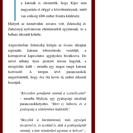
a katonák is elismerték, hogy Kijev nem 
magyarázta el eléggé a közvéleménynek, miért 
van szükség több ember frontra küldésére. 
Ehelyett az üzenetváltás zavaros volt, Zelenszkij és 
Zaluzsnyij nyilvánosan ellentmondott egymásnak, és a 
belharc látszatát keltette.
Augusztusban Zelenszkij kirúgta az összes ukrajnai 
regionális katonai toborzóiroda vezetőjét, a 
korrupcióval kapcsolatos aggályokra hivatkozva. De 
mivel néhány ilyen pozíciót üresen hagytak, a 
mozgósítás leállt – mondta egy magas rangú katonai 
tisztviselő. A terepen lévő parancsnokok 
megerősítették, hogy ősz óta kevés új ember érkezett 
hozzájuk.
"Közvetlen gondjaink vannak a személyzettel" 
– 
mondta Mykyta, egy gyalogsági zászlóalj 
parancsnokhelyettes. 
"Mert ez háború, és a 
gyalogság a védelemben haldoklik".
"Beszélek a barátaimmal, más egységek 
tisztjeivel is, és azokkal is, akik a gyalogságnál 
vannak, szinte mindenhol ugyanaz a helyzet" – 