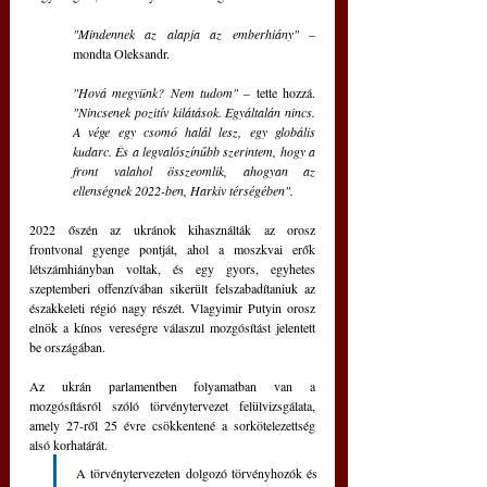
"Mindennek az alapja az emberhiány"
 – 
mondta Oleksandr.
"Hová megyünk? Nem tudom" – 
tette hozzá.
"Nincsenek pozitív kilátások. Egyáltalán nincs. 
A vége egy csomó halál lesz, egy globális 
kudarc. És a legvalószínűbb szerintem, hogy a 
front valahol összeomlik, ahogyan az 
ellenségnek 2022-ben, Harkiv térségében".
2022 őszén az ukránok kihasználták az orosz 
frontvonal gyenge pontját, ahol a moszkvai erők 
létszámhiányban voltak, és egy gyors, egyhetes 
szeptemberi offenzívában sikerült felszabadítaniuk az 
északkeleti régió nagy részét. Vlagyimir Putyin orosz 
elnök a kínos vereségre válaszul mozgósítást jelentett 
be országában.
Az ukrán parlamentben folyamatban van a 
mozgósításról szóló törvénytervezet felülvizsgálata, 
amely 27-ről 25 évre csökkentené a sorkötelezettség 
alsó korhatárát. 
A törvénytervezeten dolgozó törvényhozók és 