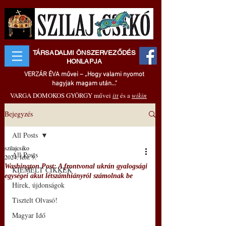
TÁRSADALMI ÖNSZERVEZŐDÉS
HONLAPJA
VERZÁR ÉVA művei – „Hogy valami nyomot
hagyjak magam után..."
VARGA DOMOKOS GYÖRGY művei
itt
és a
wikin
Bejegyzés
All Posts
szilajcsiko
All Posts
2024. febr. 9.
Washington Post: A frontvonal ukrán gyalogsági
KIEMELT CIKKEK
egységei akut létszámhiányról számolnak be
Hírek, újdonságok
Tisztelt Olvasó!
Magyar Idő