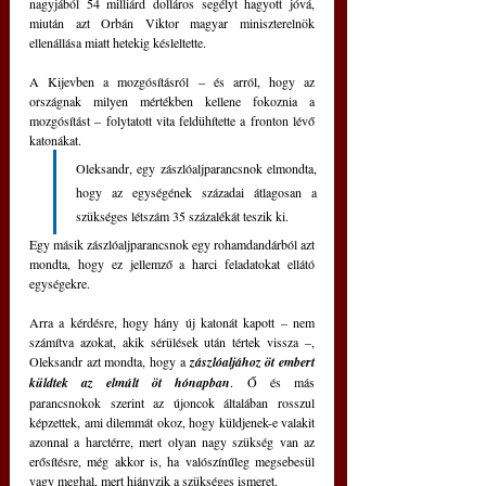
nagyjából 54 milliárd dolláros segélyt hagyott jóvá, 
miután azt Orbán Viktor magyar miniszterelnök 
ellenállása miatt hetekig késleltette.
A Kijevben a mozgósításról – és arról, hogy az 
országnak milyen mértékben kellene fokoznia a 
mozgósítást – folytatott vita feldühítette a fronton lévő 
katonákat.
Oleksandr, egy zászlóaljparancsnok elmondta, 
hogy az egységének századai átlagosan a 
szükséges létszám 35 százalékát teszik ki. 
Egy másik zászlóaljparancsnok egy rohamdandárból azt 
mondta, hogy ez jellemző a harci feladatokat ellátó 
egységekre.
Arra a kérdésre, hogy hány új katonát kapott – nem 
számítva azokat, akik sérülések után tértek vissza –, 
Oleksandr azt mondta, hogy a
 zászlóaljához öt embert 
küldtek az elmúlt öt hónapban
. Ő és más 
parancsnokok szerint az újoncok általában rosszul 
képzettek, ami dilemmát okoz, hogy küldjenek-e valakit 
azonnal a harctérre, mert olyan nagy szükség van az 
erősítésre, még akkor is, ha valószínűleg megsebesül 
vagy meghal, mert hiányzik a szükséges ismeret. 