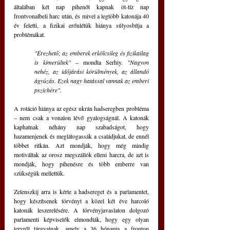
általában két nap pihenőt kapnak öt-tíz nap 
frontvonalbeli harc után, és mivel a legtöbb katonája 40 
év feletti, a fizikai erőnlétük hiánya súlyosbítja a 
problémákat.
"Érezhető; az emberek erkölcsileg és fizikailag 
is kimerültek"
 – mondta Serhiy. 
"Nagyon 
nehéz, az időjárási körülmények, az állandó 
ágyúzás. Ezek nagy hatással vannak az emberi 
pszichére".
A rotáció hiánya az egész ukrán hadseregben probléma 
– nem csak a vonalon lévő gyalogságnál. A katonák 
kaphatnak néhány nap szabadságot, hogy 
hazamenjenek és meglátogassák a családjukat, de ennél 
többet ritkán. Azt mondják, hogy még mindig 
motiváltak az orosz megszállók elleni harcra, de azt is 
mondják, hogy pihenésre és több emberre van 
szükségük mellettük.
Zelenszkij arra is kérte a hadsereget és a parlamentet, 
hogy készítsenek törvényt a közel két éve harcoló 
katonák leszerelésére. A törvényjavaslaton dolgozó 
parlamenti képviselők elmondták, hogy egy olyan 
tervről tárgyalnak, amely a 36 hónapja a fronton 