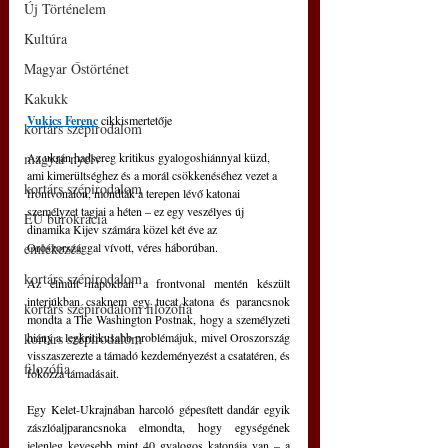
Új Történelem
Kultúra
Magyar Őstörténet
Kakukk
Vukics Ferenc
 cikkismertetője
kortárs szépirodalom
magyar nyelv
Az ukrán hadsereg kritikus gyalogoshiánnyal küzd, 
ami kimerültséghez és a morál csökkenéséhez vezet a 
kortárs szépirodalom
frontvonalon, mondták a terepen lévő katonai 
személyzet tagjai a héten – ez egy veszélyes új 
EU bürokrácia
dinamika Kijev számára közel két éve az 
emlékezés
Oroszországgal vívott, véres háborúban.
kortárs szépirodalom
Az elmúlt napokban a frontvonal mentén készült 
interjúkban csaknem egy tucat katona és parancsnok 
kortárs szépirodalom filozófia
mondta a The Washington Postnak, hogy a személyzeti 
kortárs szépirodalom
hiány a legkritikusabb problémájuk, mivel Oroszország 
visszaszerezte a támadó kezdeményezést a csatatéren, és 
filozófia
fokozza támadásait.
Egy Kelet-Ukrajnában harcoló gépesített dandár egyik 
zászlóaljparancsnoka elmondta, hogy egységének 
jelenleg kevesebb mint 40 gyalogos katonája van – a 