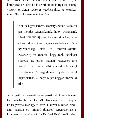
kérdéseket a védelmi minisztériumhoz irányította, amely 
viszont az ukrán hadsereg vezérkarához. A vezérkar 
nem válaszolt a kommentárkérésre.
Két, az ügyet ismerő személy szerint Zaluzsnij 
azt mondta Zelenszkijnek, hogy Ukrajnának 
közel 500 000 új katonára van szüksége, de az 
elnök ezt a számot magánbeszélgetésben és a 
nyilvánosság előtt is visszautasította. 
Zelenszkij azt mondta, hogy több indoklást 
szeretne az ukrán katonai vezetéstől arra 
vonatkozóan, hogy miért van szükség ennyi 
sorkatonára, és aggodalmát fejezte ki azzal 
kapcsolatban is, hogy Kijev hogyan fizetné ki 
őket.
A nyugati partnerektől kapott pénzügyi támogatás nem 
használható fel a katonák fizetésére, és Ukrajna 
költségvetése már így is feszült, mivel a Biden elnök 
által javasolt 60 milliárd dolláros segélycsomag a 
kongresszusban elakadt. Az Európai Unió a múlt héten 