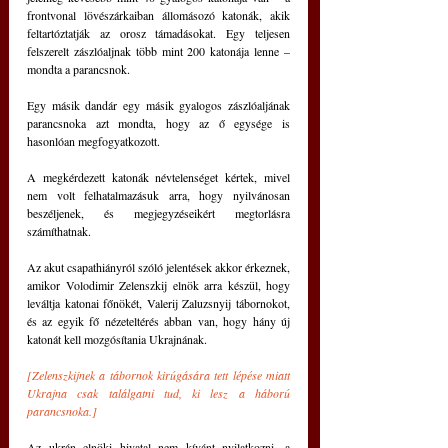
frontvonal lövészárkaiban állomásozó katonák, akik 
feltartóztatják az orosz támadásokat. Egy teljesen 
felszerelt zászlóaljnak több mint 200 katonája lenne – 
mondta a parancsnok.
Egy másik dandár egy másik gyalogos zászlóaljának 
parancsnoka azt mondta, hogy az ő egysége is 
hasonlóan megfogyatkozott.
A megkérdezett katonák névtelenséget kértek, mivel 
nem volt felhatalmazásuk arra, hogy nyilvánosan 
beszéljenek, és megjegyzéseikért megtorlásra 
számíthatnak.
Az akut csapathiányról szóló jelentések akkor érkeznek, 
amikor Volodimir Zelenszkij elnök arra készül, hogy 
leváltja katonai főnökét, Valerij Zaluzsnyij tábornokot, 
és az egyik fő nézeteltérés abban van, hogy hány új 
katonát kell mozgósítania Ukrajnának.
[Zelenszkijnek a tábornok kirúgására tett lépése miatt 
Ukrajna csak találgatni tud, ki lesz a háború 
parancsnoka.]
Az ukrán elnöki hivatal nem kívánt nyilatkozni, a 