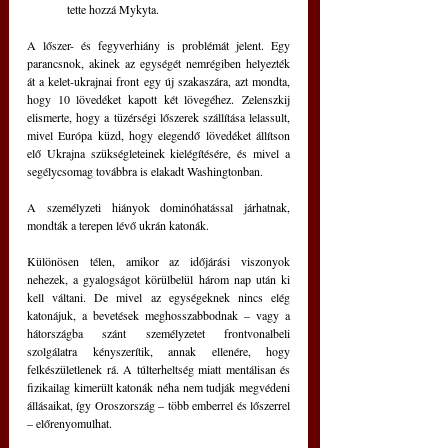
tette hozzá Mykyta.
A lőszer- és fegyverhiány is problémát jelent. Egy 
parancsnok, akinek az egységét nemrégiben helyezték 
át a kelet-ukrajnai front egy új szakaszára, azt mondta, 
hogy 10 lövedéket kapott két lövegéhez. Zelenszkij 
elismerte, hogy a tüzérségi lőszerek szállítása lelassult, 
mivel Európa küzd, hogy elegendő lövedéket állítson 
elő Ukrajna szükségleteinek kielégítésére, és mivel a 
segélycsomag továbbra is elakadt Washingtonban.
A személyzeti hiányok dominóhatással járhatnak, 
mondták a terepen lévő ukrán katonák.
Különösen télen, amikor az időjárási viszonyok 
nehezek, a gyalogságot körülbelül három nap után ki 
kell váltani. De mivel az egységeknek nincs elég 
katonájuk, a bevetések meghosszabbodnak – vagy a 
hátországba szánt személyzetet frontvonalbeli 
szolgálatra kényszerítik, annak ellenére, hogy 
felkészületlenek rá. A túlterheltség miatt mentálisan és 
fizikailag kimerült katonák néha nem tudják megvédeni 
állásaikat, így Oroszország – több emberrel és lőszerrel 
– előrenyomulhat.