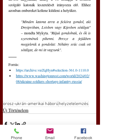
szolgáló katonák leszerelését irányozza elő. Ehhez 
azonban embereket kellene küldeni a helyükre.
"Minden katona arra a fickóra gondol, aki 
Dnyipróban, Lvivben vagy Kijevben sétálgat" 
– 
mondta Mykyta. 
"Rájuk gondolnak, és ők is 
szeretnének pihenni. Persze a fejükben 
megjelenik a gondolat: Néhány srác csak ott 
sétálgat, de mi itt vagyunk".
Forrás: 
https://archive.vn/ZqHyn#selection-361.0-1110.0
https://www.washingtonpost.com/world/2024/02/
08/ukraine-soldiers-shortage-infantry-russia/
orosz-ukrán-amerikai háború
helyzetelemzés
Új Történelem
Phone
Email
Facebook