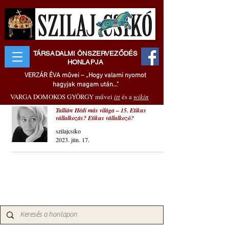
TÁRSADALMI ÖNSZERVEZŐDÉS
HONLAPJA
VERZÁR ÉVA művei – „Hogy valami nyomot
hagyjak magam után..."
VARGA DOMOKOS GYÖRGY művei
itt
és a
wikin
Tallián Hédi más világa – 15. Etikus
vállalkozás? Etikus vállalkozó?
szilajcsiko
2023. jún. 17.