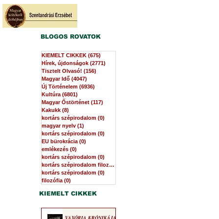
BLOGOS ROVATOK
KIEMELT CIKKEK
(675)
675 bejegyzés
Hírek, újdonságok
(2771)
2771 bejegyzés
Tisztelt Olvasó!
(156)
156 bejegyzés
Magyar Idő
(4047)
4047 bejegyzés
Új Történelem
(6936)
6936 bejegyzés
Kultúra
(6801)
6801 bejegyzés
Magyar Őstörténet
(117)
117 bejegyzés
Kakukk
(8)
8 bejegyzés
kortárs szépirodalom
(0)
0 bejegyzés
magyar nyelv
(1)
1 bejegyzés
kortárs szépirodalom
(0)
0 bejegyzés
EU bürokrácia
(0)
0 bejegyzés
emlékezés
(0)
0 bejegyzés
kortárs szépirodalom
(0)
0 bejegyzés
kortárs szépirodalom filozófia
(0)
0 bejegyzés
kortárs szépirodalom
(0)
0 bejegyzés
filozófia
(0)
0 bejegyzés
KIEMELT CIKKEK
VAXÓRIA KRÓNIKÁJA