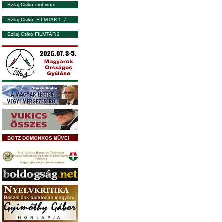
Szilaj Csikó archívum
Szilaj Csikó FILMTÁR 1 /
Szilaj Csikó FILMTÁR 2
BOTZ DOMONKOS MŰVEI