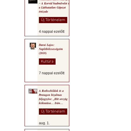
‒ A Korvid hadművelet és
a Láthatatlan Gépezet
évtizede
Új Történelem
4 nappal ezelőtt
Darai Lajos:
Naplóbölcsességeim
(2018)
Kultúra
7 nappal ezelőtt
A Rothschildok és a
Pentagon bizalmas
feljegyzése: „Hét ország
kiiktatása… Irán
végleges legyőzése”
Új Történelem
aug. 1.