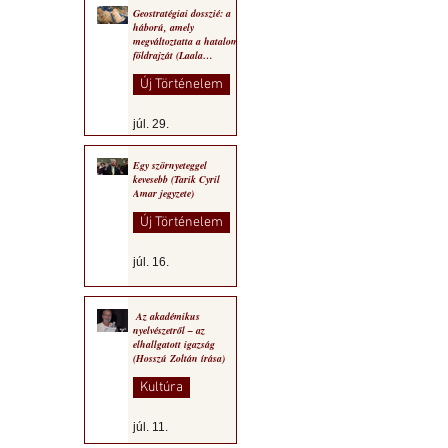
Geostratégiai dosszié: a
háború, amely
megváltoztatta a hatalom
földrajzát (Laala
Bechetoula elemzése)
Új Történelem
júl. 29.
Egy szörnyeteggel
kevesebb (Tarik Cyril
Amar jegyzete)
Új Történelem
júl. 16.
Az akadémikus
nyelvészetről – az
elhallgatott igazság
(Hosszú Zoltán írása)
Kultúra
júl. 11.