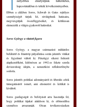
mélyebben elmélyüljünk hátterükben, 
kapcsolataikban és tetteik következményeiben.
Ebben a cikkben Soros, Schwab és Gates rejtélyes 
személyiségét tárjuk fel, rávilágítunk hatásaira, 
megvizsgáljuk összefüggéseiket, és kritikusan 
elemezzük a világra gyakorolt hatásukat.
Soros György: a vitatott figura
Soros György, a magyar származású milliárdos 
befektető és filantróp pályafutása során jelentős vitákat 
és figyelmet váltott ki. Pénzügyi sikerei fedezeti 
alapkezelőként, különösen az 1992-es fekete szerda 
devizaválság idején, a nemzetközi reflektorfénybe 
sodorta.
Soros jelentős politikai adományairól és liberális célok 
támogatásáról ismert, ami elismerést és kritikát is 
kiváltott.
Soros gazdagságát és befolyását arra használja fel, 
hogy politikai tájakat alakítson ki, és előmozdítsa 
személyes programját. Olyan tevékenységeken 