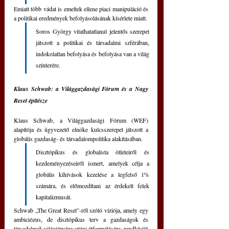
Emiatt több vádat is emeltek ellene piaci manipuláció és 
a politikai eredmények befolyásolásának kísérlete miatt.
Soros György vitathatatlanul jelentős szerepet 
játszott a politikai és társadalmi szférában, 
indokolatlan befolyása és befolyása van a világ 
színterére.
Klaus Schwab: a Világgazdasági Fórum és a Nagy 
Reset építésze 
Klaus Schwab, a Világgazdasági Fórum (WEF) 
alapítója és ügyvezető elnöke kulcsszerepet játszott a 
globális gazdaság- és társadalompolitika alakításában. 
Disztópikus és globalista ötleteiről és 
kezdeményezéseiről ismert, amelyek célja a 
globális kihívások kezelése a legfelső 1% 
számára, és előmozdítani az érdekelt felek 
kapitalizmusát.
Schwab „The Great Reset”-ről szóló víziója, amely egy 
ambiciózus, de disztópikus terv a gazdaságok és 
társadalmak világjárvány utáni átformálására, rendkívüli 