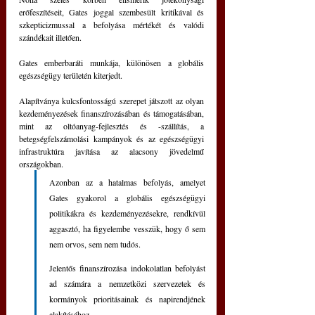
erőfeszítéseit, Gates joggal szembesült kritikával és 
szkepticizmussal a befolyása mértékét és valódi 
szándékait illetően.
Gates emberbaráti munkája, különösen a globális 
egészségügy területén kiterjedt.
Alapítványa kulcsfontosságú szerepet játszott az olyan 
kezdeményezések finanszírozásában és támogatásában, 
mint az oltóanyag-fejlesztés és -szállítás, a 
betegségfelszámolási kampányok és az egészségügyi 
infrastruktúra javítása az alacsony jövedelmű 
országokban.
Azonban az a hatalmas befolyás, amelyet 
Gates gyakorol a globális egészségügyi 
politikákra és kezdeményezésekre, rendkívül 
aggasztó, ha figyelembe vesszük, hogy ő sem 
nem orvos, sem nem tudós.
Jelentős finanszírozása indokolatlan befolyást 
ad számára a nemzetközi szervezetek és 
kormányok prioritásainak és napirendjének 
alakításához. 