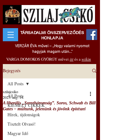
TÁRSADALMI ÖNSZERVEZŐDÉS
HONLAPJA
VERZÁR ÉVA művei – „Hogy valami nyomot
hagyjak magam után..."
VARGA DOMOKOS GYÖRGY művei
itt
és a
wikin
Bejegyzés
All Posts
szilajcsiko
All Posts
2023. aug. 14.
A liberális „Szentháromság”. Soros, Schwab és Bill
KIEMELT CIKKEK
Gates – múltunk, jelenünk és jövőnk építészei
Hírek, újdonságok
Tisztelt Olvasó!
Magyar Idő