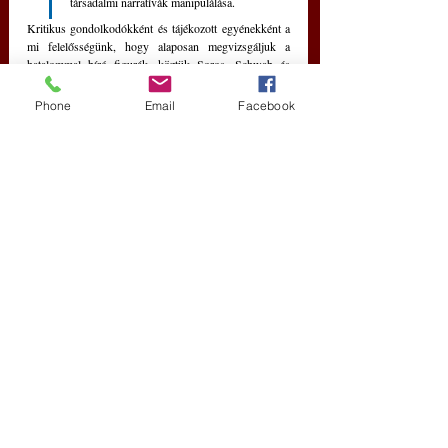
társadalmi narratívák manipulálása.
Kritikus gondolkodókként és tájékozott egyénekként a 
mi felelősségünk, hogy alaposan megvizsgáljuk a 
hatalommal bíró figurák, köztük Soros, Schwab és 
Gates tetteit és befolyását. 
Phone
Email
Facebook
Aktívan részt kell vennünk a párbeszédben, 
sokféle perspektívát kell keresnünk, és el kell 
számoltatnunk kell a hatalmi pozíciókban 
lévőket.
Ezzel hozzájárulhatunk egy kiegyensúlyozottabb és 
méltányosabb globális társadalomhoz, ahol a döntések 
az emberiség egészének legjobb érdekeit szolgálják.
De gyorsan kifutunk az időből, ha nem cselekszünk!