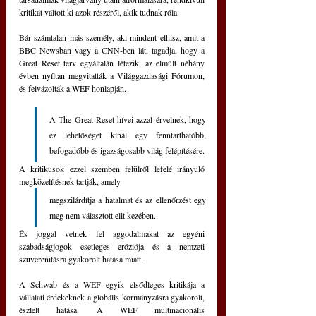
kritikát váltott ki azok részéről, akik tudnak róla.
Bár számtalan más személy, aki mindent elhisz, amit a 
BBC Newsban vagy a CNN-ben lát, tagadja, hogy a 
Great Reset terv egyáltalán létezik, az elmúlt néhány 
évben nyíltan megvitatták a Világgazdasági Fórumon, 
és felvázolták a WEF honlapján.
A The Great Reset hívei azzal érvelnek, hogy 
ez lehetőséget kínál egy fenntarthatóbb, 
befogadóbb és igazságosabb világ felépítésére.
A kritikusok ezzel szemben felülről lefelé irányuló 
megközelítésnek tartják, amely 
megszilárdítja a hatalmat és az ellenőrzést egy 
meg nem választott elit kezében. 
És joggal vetnek fel aggodalmakat az egyéni 
szabadságjogok esetleges eróziója és a nemzeti 
szuverenitásra gyakorolt hatása miatt.
A Schwab és a WEF egyik elsődleges kritikája a 
vállalati érdekeknek a globális kormányzásra gyakorolt, 
észlelt hatása. A WEF multinacionális 