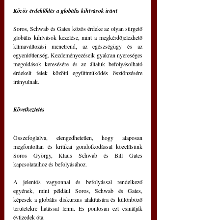
Közös érdeklődés a globális kihívások iránt
Soros, Schwab és Gates közös érdeke az olyan sürgető 
globális kihívások kezelése, mint a megkérdőjelezhető 
klímaváltozási menetrend, az egészségügy és az 
egyenlőtlenség. Kezdeményezéseik gyakran nyereséges 
megoldások keresésére és az általuk befolyásolható 
érdekelt felek közötti együttműködés ösztönzésére 
irányulnak.
Következtetés
Összefoglalva, elengedhetetlen, hogy alaposan 
megfontoltan és kritikai gondolkodással közelítsünk 
Soros György, Klaus Schwab és Bill Gates 
kapcsolataihoz és befolyásához.
A jelentős vagyonnal és befolyással rendelkező 
egyének, mint például Soros, Schwab és Gates, 
képesek a globális diskurzus alakítására és különböző 
területekre hatással lenni. És pontosan ezt csinálják 
évtizedek óta.