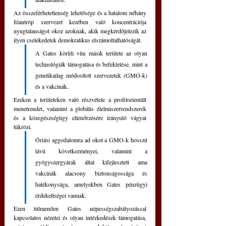
Az összeférhetetlenség lehetősége és a hatalom néhány 
filantróp szervezet kezében való koncentrációja 
nyugtalanságot okoz azoknak, akik megkérdőjelezik az 
ilyen cselekedetek demokratikus elszámoltathatóságát.
A Gates körüli vita másik területe az olyan 
technológiák támogatása és befektetése, mint a 
genetikailag módosított szervezetek (GMO-k) 
és a vakcinák.
Ezeken a területeken való részvétele a profitorientált 
menetrendet, valamint a globális élelmiszerrendszerek 
és a közegészségügy ellenőrzésére irányuló vágyat 
tükrözi. 
Óriási aggodalomra ad okot a GMO-k hosszú 
távú következményei, valamint a 
gyógyszergyárak által kifejlesztett ama 
vakcinák alacsony biztonságossága és 
hatékonysága, amelyekben Gates pénzügyi 
érdekeltségei vannak.
Ezen túlmenően Gates népességszabályozással 
kapcsolatos nézetei és olyan intézkedések támogatása, 