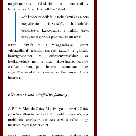
megállapodások alááshatják a demokratikus 
folyamatokat és az elszámoltathatóságot. 
Sok kérdés vetődik fel a technokraták és a nem 
megválasztott tisztviselők indokolatlan 
befolyásával kapcsolatban a milliók életét 
befolyásoló globális politikák alakításában.
Klaus Schwab és a Világgazdasági Fórum 
vitathatatlanul jelentős szerepet játszott a globális 
beszélgetésekben és kezdeményezésekben, és 
tevékenységük nem a világ lakosságának legjobb 
érdekeit szolgálja, hanem állandósítja az 
egyenlőtlenségeket, és kevesek kezébe koncentrálja a 
hatalmat.
Bill Gates: a Tech-tolvajból lett filantróp
A Bill és Melinda Gates Alapítványon keresztül Gates 
jelentős erőforrásokat fordított a globális egészségügyi 
problémák kezelésére, de csak azzal a céllal, hogy 
hatalmas nyereséget érjen el.
Noha széles körben elismerik jótékonysági 