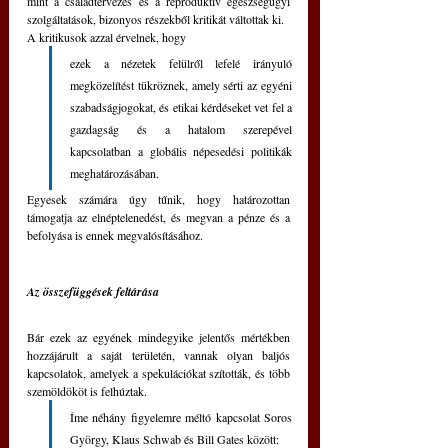
mint a családtervezés és a reproduktív egészségügyi 
szolgáltatások, bizonyos részekből kritikát váltottak ki.
A kritikusok azzal érvelnek, hogy 
ezek a nézetek felülről lefelé irányuló 
megközelítést tükröznek, amely sérti az egyéni 
szabadságjogokat, és etikai kérdéseket vet fel a 
gazdagság és a hatalom szerepével 
kapcsolatban a globális népesedési politikák 
meghatározásában.
Egyesek számára úgy tűnik, hogy határozottan 
támogatja az elnéptelenedést, és megvan a pénze és a 
befolyása is ennek megvalósításához.
Az összefüggések feltárása
Bár ezek az egyének mindegyike jelentős mértékben 
hozzájárult a saját területén, vannak olyan baljós 
kapcsolatok, amelyek a spekulációkat szították, és több 
szemöldököt is felhúztak.
Íme néhány figyelemre méltó kapcsolat Soros 
György, Klaus Schwab és Bill Gates között: