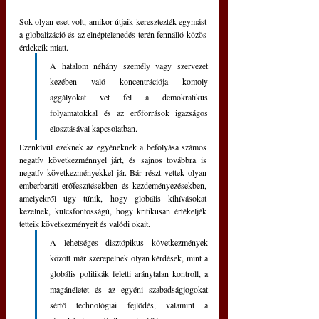
Sok olyan eset volt, amikor útjaik keresztezték egymást 
a globalizáció és az elnéptelenedés terén fennálló közös 
érdekeik miatt.
A hatalom néhány személy vagy szervezet 
kezében való koncentrációja komoly 
aggályokat vet fel a demokratikus 
folyamatokkal és az erőforrások igazságos 
elosztásával kapcsolatban.
Ezenkívül ezeknek az egyéneknek a befolyása számos 
negatív következménnyel járt, és sajnos továbbra is 
negatív következményekkel jár. Bár részt vettek olyan 
emberbaráti erőfeszítésekben és kezdeményezésekben, 
amelyekről úgy tűnik, hogy globális kihívásokat 
kezelnek, kulcsfontosságú, hogy kritikusan értékeljék 
tetteik következményeit és valódi okait.
A lehetséges disztópikus következmények 
között már szerepelnek olyan kérdések, mint a 
globális politikák feletti aránytalan kontroll, a 
magánéletet és az egyéni szabadságjogokat 
sértő technológiai fejlődés, valamint a 