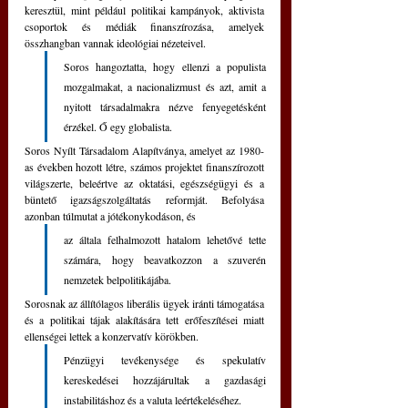
keresztül, mint például politikai kampányok, aktivista 
csoportok és médiák finanszírozása, amelyek 
összhangban vannak ideológiai nézeteivel. 
Soros hangoztatta, hogy ellenzi a populista 
mozgalmakat, a nacionalizmust és azt, amit a 
nyitott társadalmakra nézve fenyegetésként 
érzékel. Ő egy globalista.
Soros Nyílt Társadalom Alapítványa, amelyet az 1980-
as években hozott létre, számos projektet finanszírozott 
világszerte, beleértve az oktatási, egészségügyi és a 
büntető igazságszolgáltatás reformját. Befolyása 
azonban túlmutat a jótékonykodáson, és 
az általa felhalmozott hatalom lehetővé tette 
számára, hogy beavatkozzon a szuverén 
nemzetek belpolitikájába.
Sorosnak az állítólagos liberális ügyek iránti támogatása 
és a politikai tájak alakítására tett erőfeszítései miatt 
ellenségei lettek a konzervatív körökben. 
Pénzügyi tevékenysége és spekulatív 
kereskedései hozzájárultak a gazdasági 
instabilitáshoz és a valuta leértékeléséhez.