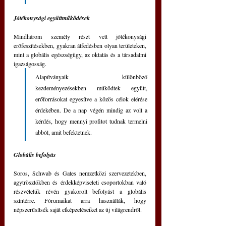
Jótékonysági együttműködések
Mindhárom személy részt vett jótékonysági 
erőfeszítésekben, gyakran átfedésben olyan területeken, 
mint a globális egészségügy, az oktatás és a társadalmi 
igazságosság. 
Alapítványaik különböző 
kezdeményezésekben működtek együtt, 
erőforrásokat egyesítve a közös célok elérése 
érdekében. De a nap végén mindig az volt a 
kérdés, hogy mennyi profitot tudnak termelni 
abból, amit befektetnek.
Globális befolyás
Soros, Schwab és Gates nemzetközi szervezetekben, 
agytrösztökben és érdekképviseleti csoportokban való 
részvételük révén gyakorolt befolyást a globális 
színtérre. Fórumaikat arra használták, hogy 
népszerűsítsék saját elképzeléseiket az új világrendről.