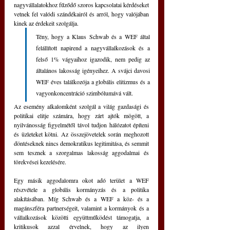
nagyvállalatokhoz fűződő szoros kapcsolatai kérdéseket 
vetnek fel valódi szándékairól és arról, hogy valójában 
kinek az érdekeit szolgálja.
Tény, hogy a Klaus Schwab és a WEF által 
felállított napirend a nagyvállalkozások és a 
felső 1% vágyaihoz igazodik, nem pedig az 
általános lakosság igényeihez. A svájci davosi 
WEF éves találkozója a globális elitizmus és a 
vagyonkoncentráció szimbólumává vált. 
Az esemény alkalomként szolgál a világ gazdasági és 
politikai elitje számára, hogy zárt ajtók mögött, a 
nyilvánosság figyelmétől távol tudjon hálózatot építeni 
és üzleteket kötni. Az összejövetelek során meghozott 
döntéseknek nincs demokratikus legitimitása, és semmit 
sem tesznek a szorgalmas lakosság aggodalmai és 
törekvései kezelésére.
Egy másik aggodalomra okot adó terület a WEF 
részvétele a globális kormányzás és a politika 
alakításában. Míg Schwab és a WEF a köz- és a 
magánszféra partnerségeit, valamint a kormányok és a 
vállalkozások közötti együttműködést támogatja, a 
kritikusok azzal érvelnek, hogy az ilyen 