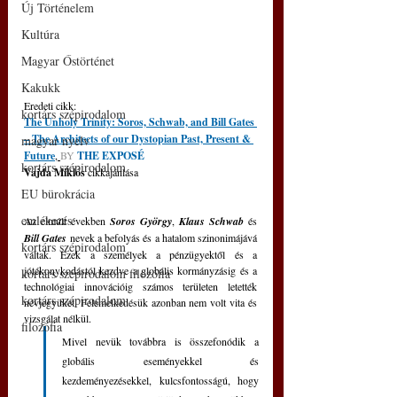
Új Történelem
Kultúra
Magyar Őstörténet
Kakukk
Eredeti cikk: 
kortárs szépirodalom
The Unholy Trinity: Soros, Schwab, and Bill Gates 
– The Architects of our Dystopian Past, Present & 
magyar nyelv
Future
,
BY 
THE EXPOSÉ
kortárs szépirodalom
Vajda Miklós
 cikkajánlása
EU bürokrácia
emlékezés
Az elmúlt években 
Soros György
, 
Klaus Schwab
 és 
Bill Gates
 nevek a befolyás és a hatalom szinonimájává 
kortárs szépirodalom
váltak. Ezek a személyek a pénzügyektől és a 
jótékonykodástól kezdve a globális kormányzásig és a 
kortárs szépirodalom filozófia
technológiai innovációig számos területen letették 
kortárs szépirodalom
névjegyüket. Felemelkedésük azonban nem volt vita és 
vizsgálat nélkül. 
filozófia
Mivel nevük továbbra is összefonódik a 
globális eseményekkel és 
kezdeményezésekkel, kulcsfontosságú, hogy 