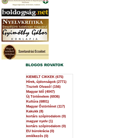
BLOGOS ROVATOK
KIEMELT CIKKEK
(675)
675 bejegyzés
Hírek, újdonságok
(2771)
2771 bejegyzés
Tisztelt Olvasó!
(156)
156 bejegyzés
Magyar Idő
(4047)
4047 bejegyzés
Új Történelem
(6936)
6936 bejegyzés
Kultúra
(6801)
6801 bejegyzés
Magyar Őstörténet
(117)
117 bejegyzés
Kakukk
(8)
8 bejegyzés
kortárs szépirodalom
(0)
0 bejegyzés
magyar nyelv
(1)
1 bejegyzés
kortárs szépirodalom
(0)
0 bejegyzés
EU bürokrácia
(0)
0 bejegyzés
emlékezés
(0)
0 bejegyzés