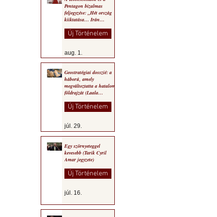
Pentagon bizalmas
feljegyzése: „Hét ország
kiiktatása… Irán
végleges legyőzése”
Új Történelem
aug. 1.
Geostratégiai dosszié: a
háború, amely
megváltoztatta a hatalom
földrajzát (Laala
Bechetoula elemzése)
Új Történelem
júl. 29.
Egy szörnyeteggel
kevesebb (Tarik Cyril
Amar jegyzete)
Új Történelem
júl. 16.