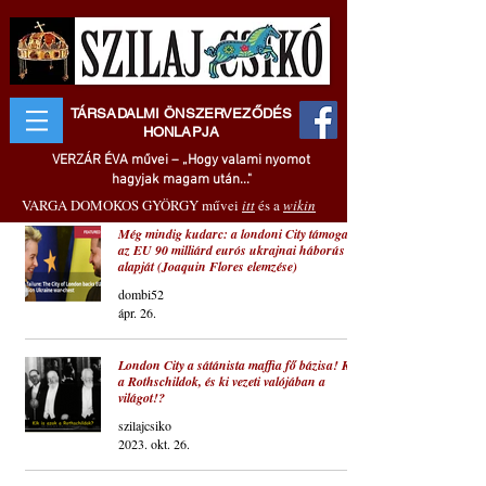
TÁRSADALMI ÖNSZERVEZŐDÉS
HONLAPJA
VERZÁR ÉVA művei – „Hogy valami nyomot
hagyjak magam után..."
VARGA DOMOKOS GYÖRGY művei
itt
és a
wikin
Még mindig kudarc: a londoni City támogatja
az EU 90 milliárd eurós ukrajnai háborús
alapját (Joaquin Flores elemzése)
dombi52
ápr. 26.
London City a sátánista maffia fő bázisa! Kik
a Rothschildok, és ki vezeti valójában a
világot!?
szilajcsiko
2023. okt. 26.