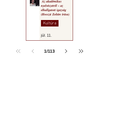
Az akadémikus
nyelvészetről – az
elhallgatott igazság
(Hosszú Zoltán írása)
Kultúra
júl. 11.
1
/
113
a MOGY honlapján