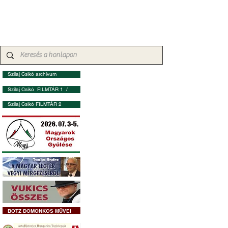
Szilaj Csikó archívum
Szilaj Csikó FILMTÁR 1 /
Szilaj Csikó FILMTÁR 2
BOTZ DOMONKOS MŰVEI