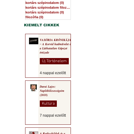
kortárs szépirodalom
(0)
0 bejegyzés
kortárs szépirodalom filozófia
(0)
0 bejegyzés
kortárs szépirodalom
(0)
0 bejegyzés
filozófia
(0)
0 bejegyzés
KIEMELT CIKKEK
VAXÓRIA KRÓNIKÁJA
‒ A Korvid hadművelet és
a Láthatatlan Gépezet
évtizede
Új Történelem
4 nappal ezelőtt
Darai Lajos:
Naplóbölcsességeim
(2018)
Kultúra
7 nappal ezelőtt
A Rothschildok és a