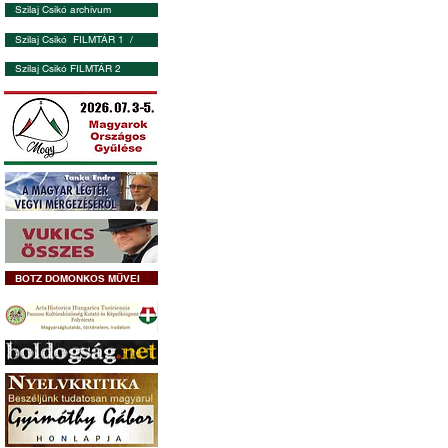
Szilaj Csikó archívum
Szilaj Csikó FILMTÁR 1 /
Szilaj Csikó FILMTÁR 2
BOTZ DOMONKOS MŰVEI