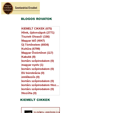
BLOGOS ROVATOK
KIEMELT CIKKEK
(675)
675 bejegyzés
Hírek, újdonságok
(2771)
2771 bejegyzés
Tisztelt Olvasó!
(156)
156 bejegyzés
Magyar Idő
(4047)
4047 bejegyzés
Új Történelem
(6934)
6934 bejegyzés
Kultúra
(6799)
6799 bejegyzés
Magyar Őstörténet
(117)
117 bejegyzés
Kakukk
(8)
8 bejegyzés
kortárs szépirodalom
(0)
0 bejegyzés
magyar nyelv
(1)
1 bejegyzés
kortárs szépirodalom
(0)
0 bejegyzés
EU bürokrácia
(0)
0 bejegyzés
emlékezés
(0)
0 bejegyzés
kortárs szépirodalom
(0)
0 bejegyzés
kortárs szépirodalom filozófia
(0)
0 bejegyzés
kortárs szépirodalom
(0)
0 bejegyzés
filozófia
(0)
0 bejegyzés
KIEMELT CIKKEK
VAXÓRIA KRÓNIKÁJA