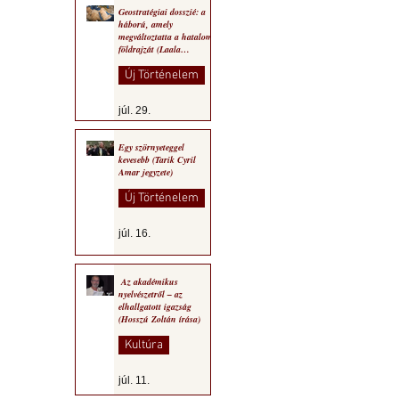
Geostratégiai dosszié: a
háború, amely
megváltoztatta a hatalom
földrajzát (Laala
Bechetoula elemzése)
Új Történelem
júl. 29.
Egy szörnyeteggel
kevesebb (Tarik Cyril
Amar jegyzete)
Új Történelem
júl. 16.
Az akadémikus
nyelvészetről – az
elhallgatott igazság
(Hosszú Zoltán írása)
Kultúra
júl. 11.