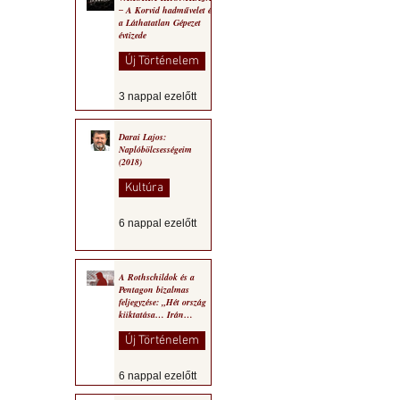
‒ A Korvid hadművelet és
a Láthatatlan Gépezet
évtizede
Új Történelem
3 nappal ezelőtt
Darai Lajos:
Naplóbölcsességeim
(2018)
Kultúra
6 nappal ezelőtt
A Rothschildok és a
Pentagon bizalmas
feljegyzése: „Hét ország
kiiktatása… Irán
végleges legyőzése”
Új Történelem
6 nappal ezelőtt