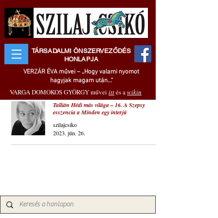
TÁRSADALMI ÖNSZERVEZŐDÉS
HONLAPJA
VERZÁR ÉVA művei – „Hogy valami nyomot
hagyjak magam után..."
VARGA DOMOKOS GYÖRGY művei
itt
és a
wikin
Tallián Hédi más világa – 16. A Szepsy
esszencia a Minden egy interjú
szilajcsiko
2023. jún. 26.