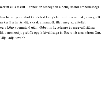
szerint el is tekint – ennek az összegnek a behajtásától emberiességi 
am bármilyen okból kártérítést kénytelen fizetni a rabnak, a megítélt 
 kerül a tartási díj, s csak a maradék illeti meg az elítéltet. 
őleg a könyvbemutató után többen is figyelemre és megvalósításra 
ük a nemzeti jogvédők egyik kiválósága is. Ezért hát arra kérem Önt, 
lálja, adja tovább!