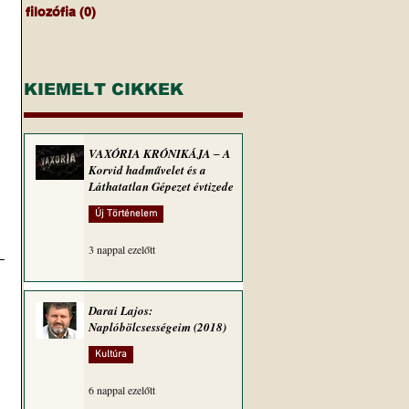
filozófia
(0)
0 bejegyzés
KIEMELT CIKKEK
VAXÓRIA KRÓNIKÁJA ‒ A
Korvid hadművelet és a
Láthatatlan Gépezet évtizede
Új Történelem
3 nappal ezelőtt
Darai Lajos:
Naplóbölcsességeim (2018)
Kultúra
6 nappal ezelőtt