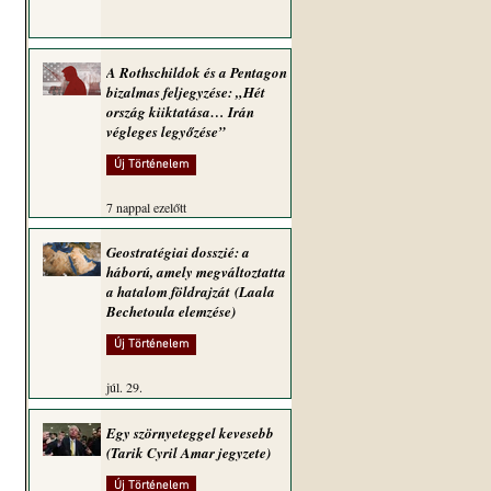
A Rothschildok és a Pentagon
bizalmas feljegyzése: „Hét
ország kiiktatása… Irán
végleges legyőzése”
Új Történelem
7 nappal ezelőtt
Geostratégiai dosszié: a
háború, amely megváltoztatta
a hatalom földrajzát (Laala
Bechetoula elemzése)
Új Történelem
júl. 29.
Egy szörnyeteggel kevesebb
(Tarik Cyril Amar jegyzete)
Új Történelem