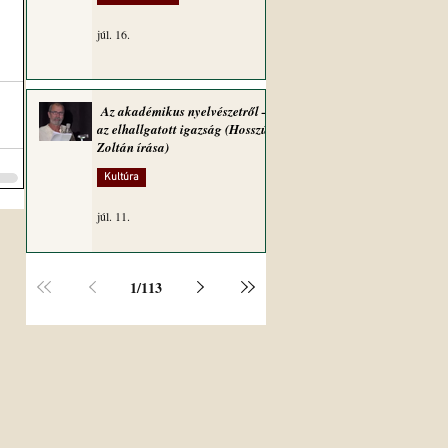
júl. 16.
Az akadémikus nyelvészetről –
az elhallgatott igazság (Hosszú
Zoltán írása)
Kultúra
júl. 11.
1
/
113