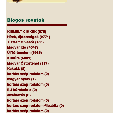
Blogos rovatok
KIEMELT CIKKEK
(675)
675 bejegyzés
Hírek, újdonságok
(2771)
2771 bejegyzés
Tisztelt Olvasó!
(156)
156 bejegyzés
Magyar Idő
(4047)
4047 bejegyzés
Új Történelem
(6935)
6935 bejegyzés
Kultúra
(6801)
6801 bejegyzés
Magyar Őstörténet
(117)
117 bejegyzés
Kakukk
(8)
8 bejegyzés
kortárs szépirodalom
(0)
0 bejegyzés
magyar nyelv
(1)
1 bejegyzés
kortárs szépirodalom
(0)
0 bejegyzés
EU bürokrácia
(0)
0 bejegyzés
emlékezés
(0)
0 bejegyzés
kortárs szépirodalom
(0)
0 bejegyzés
kortárs szépirodalom filozófia
(0)
0 bejegyzés
kortárs szépirodalom
(0)
0 bejegyzés