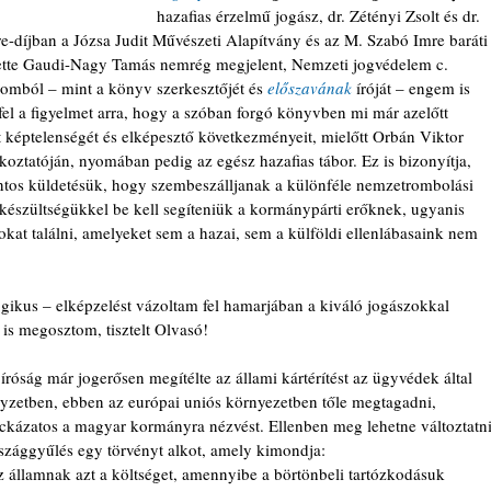
hazafias érzelmű jogász, dr. Zétényi Zsolt és dr. 
e-díjban a Józsa Judit Művészeti Alapítvány és az M. Szabó Imre baráti
ette Gaudi-Nagy Tamás nemrég megjelent, Nemzeti jogvédelem c. 
omból – mint a könyv szerkesztőjét és 
előszavának 
íróját – engem is 
fel a figyelmet arra, hogy a szóban forgó könyvben mi már azelőtt 
ett képtelenségét és elképesztő következményeit, mielőtt Orbán Viktor 
ékoztatóján, nyomában pedig az egész hazafias tábor. Ez is bizonyítja, 
tos küldetésük, hogy szembeszálljanak a különféle nemzetrombolási 
lkészültségükkel be kell segíteniük a kormánypárti erőknek, ugyanis 
t találni, amelyeket sem a hazai, sem a külföldi ellenlábasaink nem 
ogikus – elképzelést vázoltam fel hamarjában a kiváló jogászokkal 
is megosztom, tisztelt Olvasó!
róság már jogerősen megítélte az állami kártérítést az ügyvédek által 
elyzetben, ebben az európai uniós környezetben tőle megtagadni, 
ckázatos a magyar kormányra nézvést. Ellenben meg lehetne változtatni
szággyűlés egy törvényt alkot, amely kimondja: 
az államnak azt a költséget, amennyibe a börtönbeli tartózkodásuk 