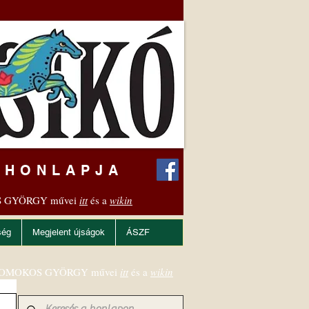
 HONLAPJA
 GYÖRGY művei
itt
és a
wikin
ség
Megjelent újságok
ÁSZF
OMOKOS GYÖRGY művei
itt
és a
wikin