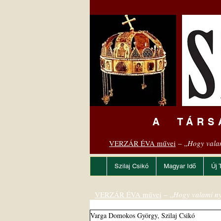
A TÁRS
VERZÁR ÉVA művei
– „
Hogy vala
Szilaj Csikó
Magyar Idő
Új 
VERZÁR ÉVA művei
– „
Hogy valami ny
Varga Domokos György, Szilaj Csikó