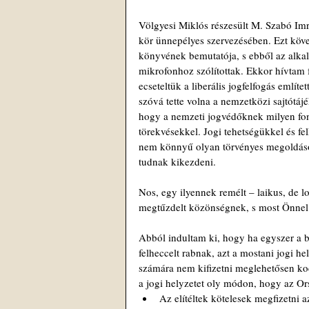
Völgyesi Miklós részesült M. Szabó Imr
kör ünnepélyes szervezésében. Ezt köv
könyvének bemutatója, s ebből az alkal
mikrofonhoz szólítottak. Ekkor hívtam 
ecseteltük a liberális jogfelfogás említ
szóvá tette volna a nemzetközi sajtótáj
hogy a nemzeti jogvédőknek milyen fon
törekvésekkel. Jogi tehetségükkel és fe
nem könnyű olyan törvényes megoldásoka
tudnak kikezdeni.
Nos, egy ilyennek remélt – laikus, de l
megtűzdelt közönségnek, s most Önnel 
Abból indultam ki, hogy ha egyszer a bí
felheccelt rabnak, azt a mostani jogi h
számára nem kifizetni meglehetősen ko
a jogi helyzetet oly módon, hogy az Or
Az elítéltek kötelesek megfizetni 