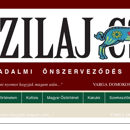
ADALMI ÖNSZERVEZŐDÉS
mi nyomot hagyjak magam után..."
VARGA DOMOKOS
Történelem
Kultúra
Magyar Őstörténet
Kakukk
Szerkesztő
omot hagyjak magam után..."
VARGA D