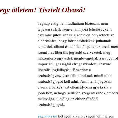
egy ötletem! Tisztelt Olvasó!
Tegnap estig nem tudhattam biztosan, nem 
teljesen sületlenség-e, ami jogi lehetőségként 
eszembe jutott annak a képtelen helyzetnek az 
elhárítására, hogy börtöntöltelékek juthatnak 
temérdek állami és adófizetői pénzhez, csak mert
szemfüles liberális jogvédő szervezetek meg 
haszonleső ügyvédek meglovagolják a nyugatról
importált, igazságtól elrugaszkodott, abszurd 
liberális jogfelfogást. E szerint: a 
szabadságvesztésre ítélt raboknak minél több 
szabadságjogot kell adni. Amit tehát jogosan 
elvesz a balkéz, azt ellensúlyozni igyekszik a 
jobb kéz, nehogy sérüljön szegény rabok emberi
méltósága, illetőleg az ehhez fűződő 
szabadságjoguk.
Tegnap este
 két igen kiváló és igen tekintélyes 