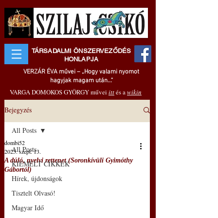
TÁRSADALMI ÖNSZERVEZŐDÉS
HONLAPJA
VERZÁR ÉVA művei – „Hogy valami nyomot
hagyjak magam után..."
VARGA DOMOKOS GYÖRGY művei
itt
és a
wikin
Bejegyzés
All Posts
dombi52
All Posts
2025. szept. 13.
A dúló, nyelvi rettenet (Soronkívüli Gyimóthy
KIEMELT CIKKEK
Gábortól)
Hírek, újdonságok
Tisztelt Olvasó!
Magyar Idő