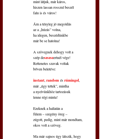
mint látjuk, már káros,
hiszen lassan rosszul beszél
falu is és város!
Ám a tényleg jó megoldás
az a „húzás” volna,
ha idegen, beszédünkbe
már be se hatolna!
A szövegnek dehogy volt a
szép de
szszsz
ertnél vége!
Rettenetes szavak voltak
bőven beletéve:
instant
, 
random
és 
rúmingol
,
már „úgy tettek”, mintha
a nyelvünkhöz tartozásuk
lenne régi minta!
Ezeknek a hallatán a
fülem – szegény öreg –
zúgott, pedig, mint már mondtam,
okos volt a szöveg.
Ma már sajnos úgy látszik, hogy