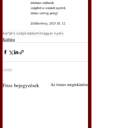
értelmes emberek
szájából is romlott nyelvű,
rémes szöveg pereg!
Zollikerberg, 2025 IX. 12.
kortárs szépirodalom
magyar nyelv
Kultúra
Friss bejegyzések
Az összes megtekintése