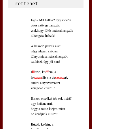
rettenet
Jaj! – Mit hallok? Egy videón
okos szöveg hangzik,
csakhogy fölös mássalhangzók
túltengése habzik!
A beszélő percek alatt
négy idegen szóban
túlnyomja a mássalhangzót,
azt hiszi, úgy jól van!
I
lll
úzió, ko
fff
eín, a
fo
szszsz
ilis s a de
szszsz
ert,
amitől a nyelvszeretet
verejtéke kivert...!
Hiszen e szókat (és sok mást!)
úgy kellene írni,
hogy a rossz kiejtés miatt
ne kezdjünk el sírni!
Ilúzió
, 
kofeín
, a