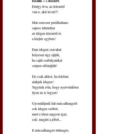
foszilis
 s a 
deszert.
Emígy írva, az írásmód
van-e, akit levert?!
Már ezerszer prédikáltam:
sajnos lehetetlen
az idegen írásmód és
a kiejtés egyben!
Eme idegen szavakat
helyesen úgy ejtjük,
ha saját szabályainkat
szépen elfelejtjük!
De csak akkor, ha írásban 
alakjuk idegen!
Tegyünk róla, hogy nyelvünkben
ilyen ne is legyen!
Gyomláljunk hát mássalhangzót
sok idegen szóból,
mert e téren nagyon igaz, 
sok: megárt a jóból...
E mássalhangzó-túltengés,