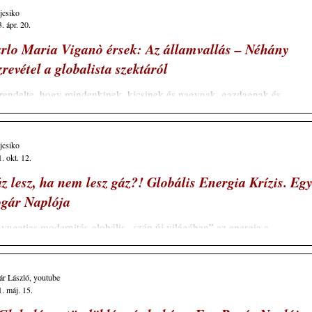
ajcsiko
. ápr. 20.
rlo Maria Viganò érsek: Az államvallás – Néhány
zrevétel a globalista szektáról
rendelte, hogy mindenkinek, kicsinek és nagynak, gazdagnak és
génynek, szabadnak és rabszolgának jelöljék meg a jobb karját vagy a..
ajcsiko
. okt. 12.
z lesz, ha nem lesz gáz?! Globális Energia Krízis. Eg
gár Naplója
yugatias modernitás globális „szép új világában” az energia a
kényesebb kérdések egyike. Mivel egyre komplexebb igen bonyolult...
r László, youtube
. máj. 15.