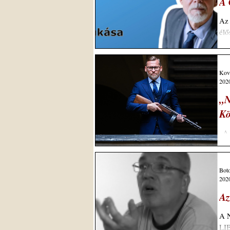
A 
Az 
élő
Ková
2020
„N
Kö
„A 
„lé
Bot
2020
Az
A 
LI