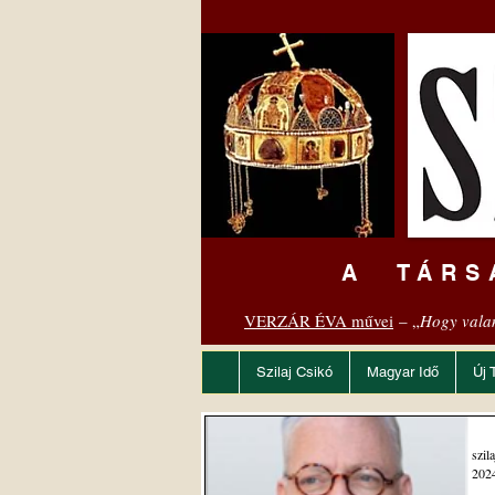
A TÁRS
VERZÁR ÉVA művei
– „
Hogy vala
Szilaj Csikó
Magyar Idő
Új 
szil
2024