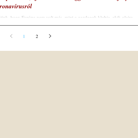
ronavírusról
tjuk, hogy Európa nem volt más, mint a gazdagok klubja, akik olajra
nek, ha felmerül egy probléma. Mindenki magáért.” Michel Onfray...
1
2