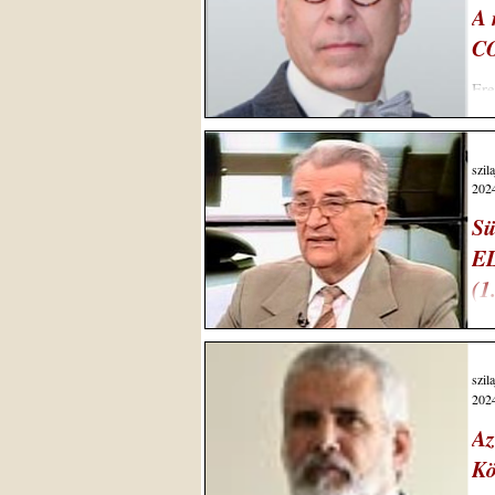
A 
CO
Ered
10/
szil
2024
Sü
E
(1
A s
ted
szil
2024
Az
Kö