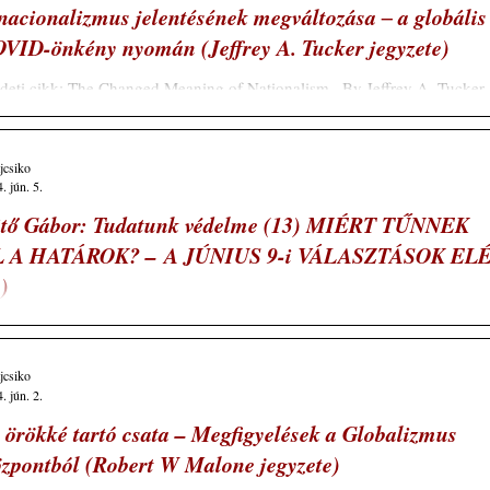
nacionalizmus jelentésének megváltozása ‒ a globális
VID-önkény nyomán (Jeffrey A. Tucker jegyzete)
eti cikk: The Changed Meaning of Nationalism , By Jeffrey A. Tucker ,
28/2024 Cser Ferenc küldeménye Az angol nyelvben kevés...
ajcsiko
. jún. 5.
tő Gábor: Tudatunk védelme (13) MIÉRT TŰNNEK
L A HATÁROK? – A JÚNIUS 9-i VÁLASZTÁSOK EL
.)
zerző közíró, nyugalmazott nagykövet Gondolj merészet és nagyot, És
d rá éltedet! Nincs veszve bármi sors alatt, Ki el nem...
ajcsiko
. jún. 2.
 örökké tartó csata – Megfigyelések a Globalizmus
zpontból (Robert W Malone jegyzete)