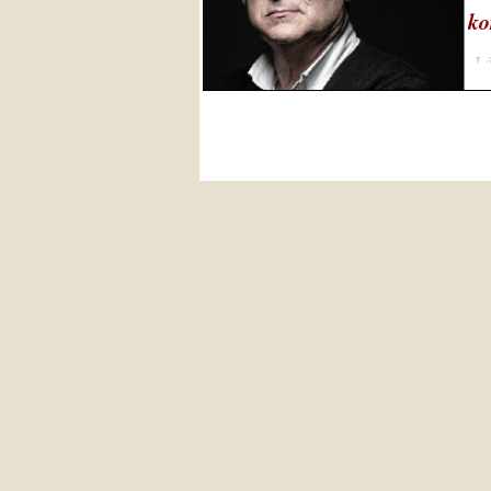
ko
„Lá
lép