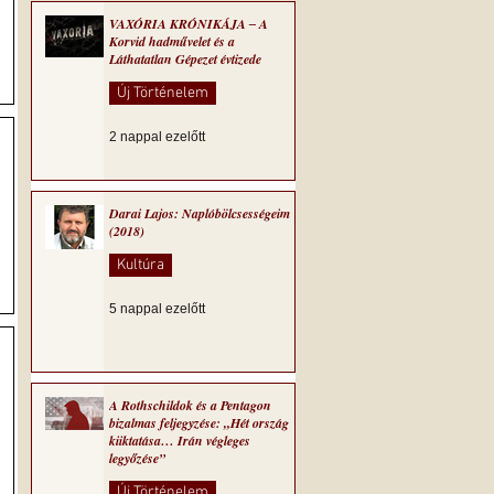
VAXÓRIA KRÓNIKÁJA ‒ A
Korvid hadművelet és a
Láthatatlan Gépezet évtizede
Új Történelem
2 nappal ezelőtt
Darai Lajos: Naplóbölcsességeim
(2018)
Kultúra
5 nappal ezelőtt
A Rothschildok és a Pentagon
bizalmas feljegyzése: „Hét ország
kiiktatása… Irán végleges
legyőzése”
Új Történelem