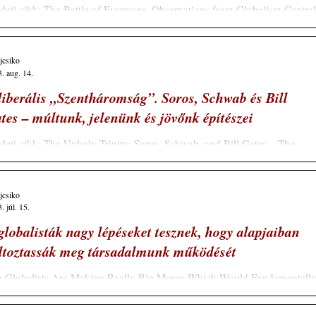
deti cikk: The Battle of Evermore, Observations from Globalism Central
BERT W MALONE MD, MS. JUN 01, 2024 Schiller Mária
deménye...
ajcsiko
. aug. 14.
liberális „Szentháromság”. Soros, Schwab és Bill
tes – múltunk, jelenünk és jövőnk építészei
deti cikk: The Unholy Trinity: Soros, Schwab, and Bill Gates – The
hitects of our Dystopian Past, Present & Future, BY THE EXPOSÉ...
ajcsiko
. júl. 15.
globalisták nagy lépéseket tesznek, hogy alapjaiban
ltoztassák meg társadalmunk működését
 Globalists Are Making Really Big Moves Which Would Fundamentall
nge How Our Society Operates, By Michael Snyder, Global Research,..