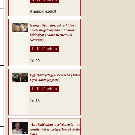
6 nappal ezelőtt
Geostratégiai dosszié: a háború,
amely megváltoztatta a hatalom
földrajzát (Laala Bechetoula
elemzése)
Új Történelem
júl. 29.
Egy szörnyeteggel kevesebb (Tarik
Cyril Amar jegyzete)
Új Történelem
júl. 16.
Az akadémikus nyelvészetről – az
elhallgatott igazság (Hosszú Zoltán
írása)