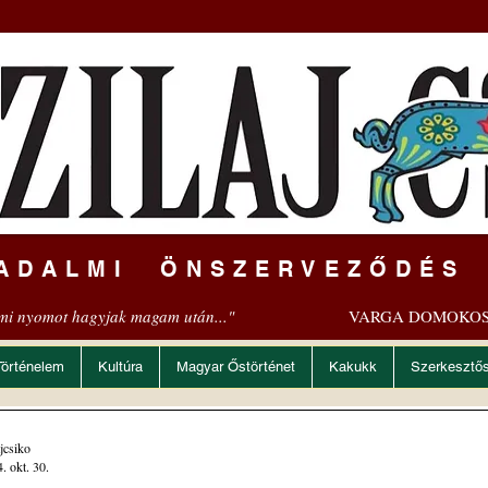
ADALMI ÖNSZERVEZŐDÉS
mi nyomot hagyjak magam után..."
VARGA DOMOKOS
Történelem
Kultúra
Magyar Őstörténet
Kakukk
Szerkesztő
ajcsiko
. okt. 30.