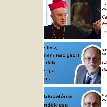
szil
2023
Ca
és
„El
sze
szil
2021
Gá
Bo
A n
leg
Bogá
2021