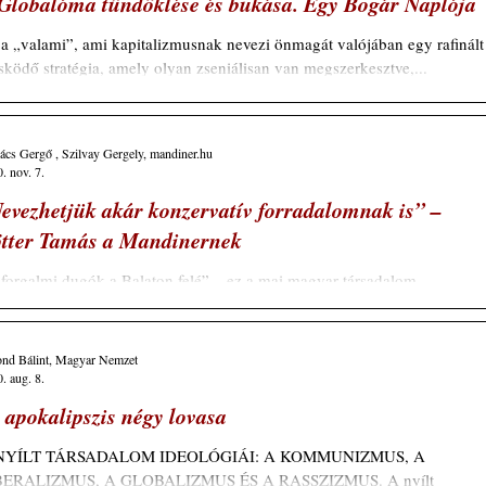
Globalóma tündöklése és bukása. Egy Bogár Naplója
a „valami”, ami kapitalizmusnak nevezi önmagát valójában egy rafinált
sködő stratégia, amely olyan zseniálisan van megszerkesztve,...
cs Gergő , Szilvay Gergely, mandiner.hu
. nov. 7.
evezhetjük akár konzervatív forradalomnak is” –
tter Tamás a Mandinernek
forgalmi dugók a Balaton felé” – ez a mai magyar társadalom
legzete” egy képben Kötter Tamás szerint. A budapesti elitről, férfi-...
ond Bálint, Magyar Nemzet
. aug. 8.
 apokalipszis négy lovasa
NYÍLT TÁRSADALOM IDEOLÓGIÁI: A KOMMUNIZMUS, A
BERALIZMUS, A GLOBALIZMUS ÉS A RASSZIZMUS. A nyílt