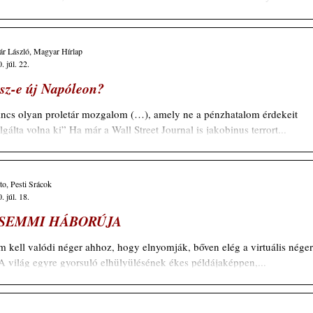
sadalom projekt jól láthatóan a...
r László, Magyar Hírlap
. júl. 22.
sz-e új Napóleon?
ncs olyan proletár mozgalom (…), amely ne a pénzhatalom érdekeit
lgálta volna ki” Ha már a Wall Street Journal is jakobinus terrort...
to, Pesti Srácok
. júl. 18.
 SEMMI HÁBORÚJA
 kell valódi néger ahhoz, hogy elnyomják, bőven elég a virtuális néger
 A világ egyre gyorsuló elhülyülésének ékes példájaképpen,...