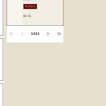
Kultúra
júl. 11.
1
/
113