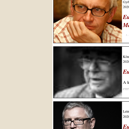
Győr
2020
Eu
Ma
„Az
ese
Könt
2020
Eu
A k
eur
Leim
2020
Eu