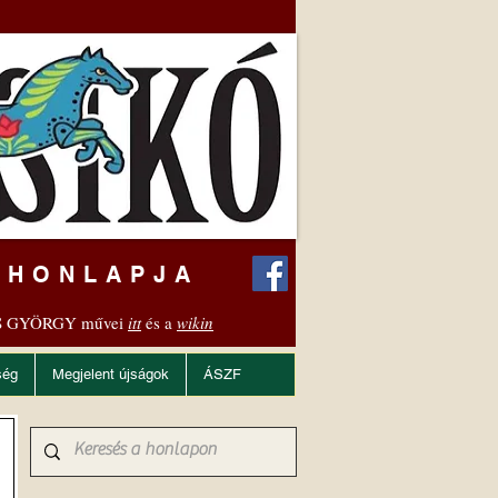
 HONLAPJA
 GYÖRGY művei
itt
és a
wikin
ség
Megjelent újságok
ÁSZF