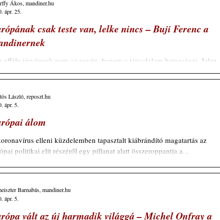
ffy Ákos, mandiner.hu
. ápr. 25.
rópának csak teste van, lelke nincs – Buji Ferenc a
ndinernek​
 efféle járványok nem az egyén, hanem a társadalom betegségei. Jelen
tben a globális társadalom – a »globális falu« – betegségei” –...
ös László, reposzt.hu
. ápr. 5.
rópai álom
oronavírus elleni küzdelemben tapasztalt kiábrándító magatartás az
ópai politikai elit részéről egy pillanat alatt összeroppantja a...
eiszter Barnabás, mandiner.hu
. ápr. 5.
rópa vált az új harmadik világgá – Michel Onfray a