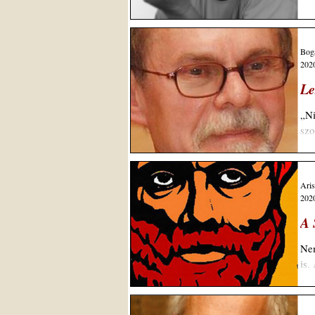
tár
Bogá
2020
Le
„Ni
szo
Aris
2020
A
Nem
is.