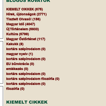
BLOGOS ROVATOK
KIEMELT CIKKEK
(675)
675 bejegyzés
Hírek, újdonságok
(2771)
2771 bejegyzés
Tisztelt Olvasó!
(156)
156 bejegyzés
Magyar Idő
(4047)
4047 bejegyzés
Új Történelem
(6933)
6933 bejegyzés
Kultúra
(6799)
6799 bejegyzés
.
Magyar Őstörténet
(117)
117 bejegyzés
Kakukk
(8)
8 bejegyzés
kortárs szépirodalom
(0)
0 bejegyzés
magyar nyelv
(1)
1 bejegyzés
kortárs szépirodalom
(0)
0 bejegyzés
y
EU bürokrácia
(0)
0 bejegyzés
emlékezés
(0)
0 bejegyzés
kortárs szépirodalom
(0)
0 bejegyzés
kortárs szépirodalom filozófia
(0)
0 bejegyzés
kortárs szépirodalom
(0)
0 bejegyzés
filozófia
(0)
0 bejegyzés
KIEMELT CIKKEK