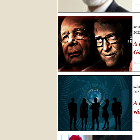
Ere
RO
kül
szil
2023
A 
Ga
Ere
Arc
szil
2023
A 
vá
The
Cha