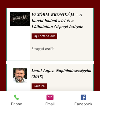
VAXÓRIA KRÓNIKÁJA ‒ A
Korvid hadművelet és a
Láthatatlan Gépezet évtizede
Új Történelem
3 nappal ezelőtt
Darai Lajos: Naplóbölcsességeim
(2018)
Kultúra
6 nappal ezelőtt
Phone
Email
Facebook
A Rothschildok és a Pentagon
bizalmas feljegyzése: „Hét ország
kiiktatása… Irán végleges