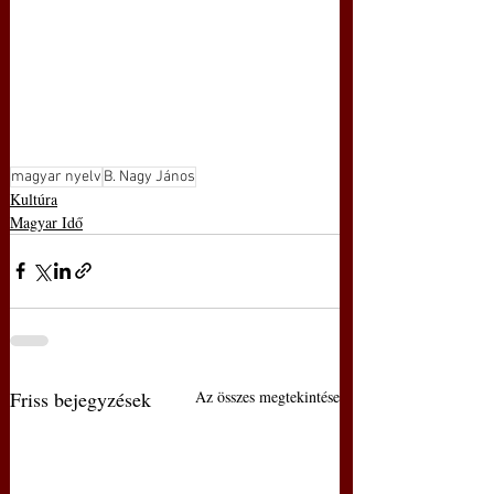
magyar nyelv
B. Nagy János
Kultúra
Magyar Idő
Friss bejegyzések
Az összes megtekintése