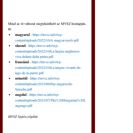
Mind az öt változat megtekinthető az MVSZ honlapján, 
itt:
magyarul 
- 
https://mvsz.info/wp-
content/uploads/2022/10/A-magyar-nyelv.pdf
olaszul 
- 
https://mvsz.info/wp-
content/uploads/2022/10/La-lingua-ungherese-
viva-delleta-della-pietra.pdf
franciául 
- 
https://mvsz.info/wp-
content/uploads/2022/10/La-langue-vivante-de-
lage-de-la-pierre.pdf
németül 
- 
https://mvsz.info/wp-
content/uploads/2023/06/Die-ungarische-
Sprache.pdf
angolul 
- 
https://mvsz.info/wp-
content/uploads/2023/07/The%20Hungarian%20L
anguage.pdf
MVSZ Sajtószolgálat