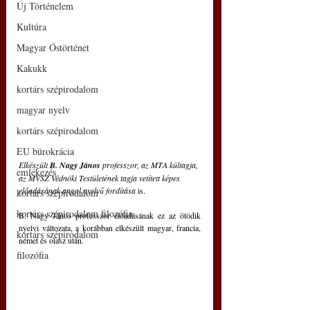
Új Történelem
Kultúra
Magyar Őstörténet
Kakukk
kortárs szépirodalom
magyar nyelv
kortárs szépirodalom
EU bürokrácia
Elkészült 
B. Nagy János
 professzor, az MTA kültagja, 
emlékezés
az MVSZ Védnöki Testületének tagja vetített képes 
előadásának angol nyelvű fordítása
 is.
kortárs szépirodalom
kortárs szépirodalom filozófia
B. Nagy János professzor előadásának ez az ötödik 
nyelvi változata, a korábban elkészült magyar, francia, 
kortárs szépirodalom
német és olasz után. 
filozófia