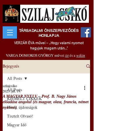
TÁRSADALMI ÖNSZERVEZŐDÉS
HONLAPJA
VERZÁR ÉVA művei – „Hogy valami nyomot
hagyjak magam után..."
VARGA DOMOKOS GYÖRGY művei
itt
és a
wikin
Bejegyzés
All Posts
szilajcsiko
All Posts
2023. júl. 19.
A MAGYAR NYELV – Prof. B. Nagy János
KIEMELT CIKKEK
előadása angolul (és magyar, olasz, francia, német
Hírek, újdonságok
nyelven)
Tisztelt Olvasó!
Magyar Idő