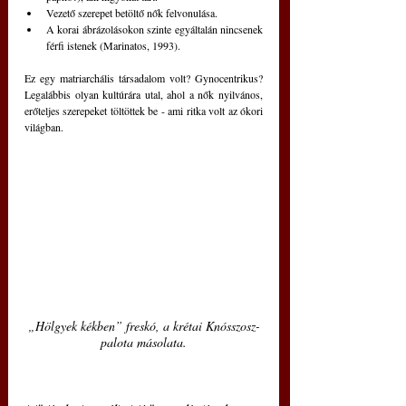
Vezető szerepet betöltő nők felvonulása. 
A korai ábrázolásokon szinte egyáltalán nincsenek 
férfi istenek (Marinatos, 1993).
Ez egy matriarchális társadalom volt? Gynocentrikus? 
Legalábbis olyan kultúrára utal, ahol a nők nyilvános, 
erőteljes szerepeket töltöttek be - ami ritka volt az ókori 
világban.
„Hölgyek kékben” freskó, a krétai Knósszosz-
palota másolata.