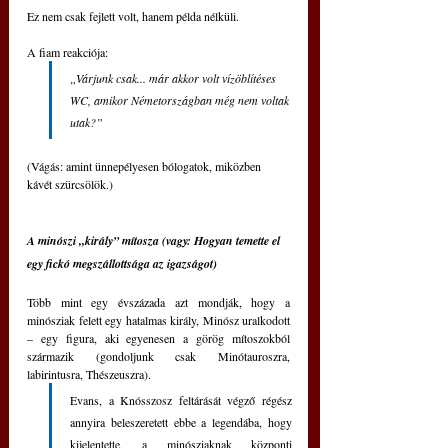
Ez nem csak fejlett volt, hanem példa nélküli.
A fiam reakciója: 
„Várjunk csak... már akkor volt vízöblítéses 
WC, amikor Németországban még nem voltak 
utak?”
(Vágás: amint ünnepélyesen bólogatok, miközben 
kávét szürcsölök.)
A minószi „király” mítosza (vagy: Hogyan temette el 
egy fickó megszállottsága az igazságot)
Több mint egy évszázada azt mondják, hogy a 
minósziak felett egy hatalmas király, Minósz uralkodott 
– egy figura, aki egyenesen a görög mítoszokból 
származik (gondoljunk csak Minótauroszra, 
labirintusra, Thészeuszra). 
Evans, a Knósszosz feltárását végző régész 
annyira beleszeretett ebbe a legendába, hogy 
kijelentette, a minósziaknak központi 