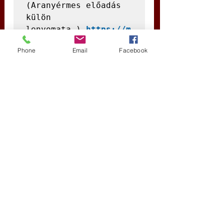
(Aranyérmes előadás 
külön 
lenyomata.) 
https://m
vsz.info/?p=1566
Phone
Email
Facebook
Köszönettel,
Péter
Darai Lajos rovatvezető megjegyzése: 
Igen, igen, jó, hogy van már ilyen hang, ami 
nekünk persze nem újat mond, mert akár Cser 
a Gyökerekben, akár mi vele később jeleztük, 
hogy oda, délre is eljutott innen a kurgán 
invázió idején a Vincsa műveltség egy része. 
Ezt nevezte Marija Gimbutas a munkáiban 
Öreg Európa műveltségének. Amit ő ebben az 
irányban nem vizsgált, azaz kiterjedtebb volt, 
mint ő gondolta, és abban így tévedett, hogy 
indoeurópainak gondolta. Öreg Európa 
műveltsége anyajogú és mellérendelő, ami a 
magyar nyelv és műveltség sajátja is, mialatt az 