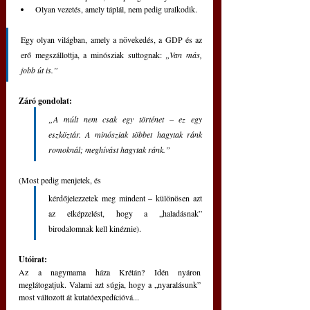
Olyan vezetés, amely táplál, nem pedig uralkodik.
Egy olyan világban, amely a növekedés, a GDP és az 
erő megszállottja, a minósziak suttognak: 
„Van más, 
jobb út is.”
Záró gondolat:
„A múlt nem csak egy történet – ez egy 
eszköztár. A minósziak többet hagytak ránk 
romoknál; meghívást hagytak ránk.”
(Most pedig menjetek, és 
kérdőjelezzetek meg mindent – különösen azt 
az elképzelést, hogy a „haladásnak” 
birodalomnak kell kinéznie).
Utóirat: 
Az a nagymama háza Krétán? Idén nyáron 
meglátogatjuk. Valami azt súgja, hogy a „nyaralásunk” 
most változott át kutatóexpedícióvá...