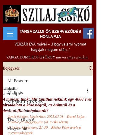
TÁRSADALMI ÖNSZERVEZŐDÉS
HONLAPJA
VERZÁR ÉVA művei – „Hogy valami nyomot
hagyjak magam után..."
VARGA DOMOKOS GYÖRGY művei
itt
és a
wikin
Bejegyzés
All Posts
szilajcsiko
All Posts
2025. máj. 1.
A minószi titok: Mit taníthat nekünk egy 4000 éves
KIEMELT CIKKEK
társadalom a közösségről, az örömről és a
Hírek, újdonságok
decentralizált hatalomról?
Ismét frissítve, kiegészítve: 2025.05.01 
– 
Darai Lajos 
Tisztelt Olvasó!
rovatvezető megjegyzése (ld. a cikk végén)
Frissítve, kiegészítve: 21:30 
–
Révész Péter levele a 
Magyar Idő
szerkesztőségnek