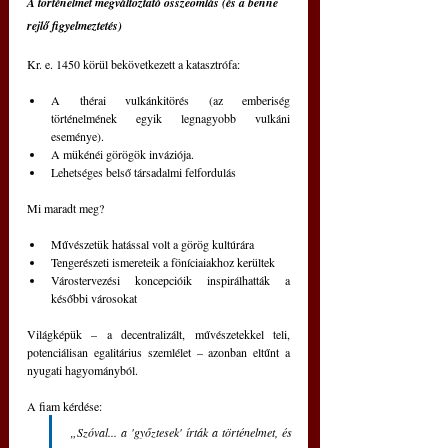
A történelmet megváltoztató összeomlás (és a benne 
rejlő figyelmeztetés)
Kr. e. 1450 körül bekövetkezett a katasztrófa:
A thérai vulkánkitörés (az emberiség 
történelmének egyik legnagyobb vulkáni 
eseménye).
A mükénéi görögök inváziója.
Lehetséges belső társadalmi felfordulás
Mi maradt meg?
Művészetük hatással volt a görög kultúrára
Tengerészeti ismereteik a föníciaiakhoz kerültek
Várostervezési koncepcióik inspirálhatták a 
későbbi városokat
Világképük – a decentralizált, művészetekkel teli, 
potenciálisan egalitárius szemlélet – azonban eltűnt a 
nyugati hagyományból.
A fiam kérdése:
„Szóval... a 'győztesek' írták a történelmet, és 