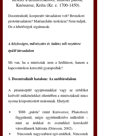
Knósszosz, Kréta (Kr. e. 1700-1450).
Decentralizált, kooperatív társadalom volt? Bronzkori 
prototársadalom? Matriarchális teokrácia? Nem tudjuk. 
De a lehetőségek izgalmasak.
A közösségre, művészetre és (talán) női vezetésre 
épülő társadalom
Mi van, ha a minósziak nem a hódításon, hanem a 
kapcsolatokon keresztül gyarapodtak?
1. Decentralizált hatalom: Az antibirodalom
A piramisépítő egyiptomiakkal vagy az erődöket 
kedvelő mükénéiekkel ellentétben a minósziaknál nincs 
nyoma központosított uralomnak. Ehelyett:
 Több „palota” (mint Knósszosz, Phaisztosz) 
függetlenül, mégis együttműködve működött – 
mint az árukkal és eszmékkel kereskedő 
városállamok hálózata (Driessen, 2002).
 Nincsenek nagyszabású egó-emlékek. Nincsenek 