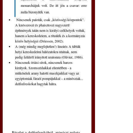
monarchiájuk volt. De itt jön a csavar: erre 
nulla bizonyíték van.
 Nincsenek paloták, csak „közösségi központok”. 
A knósszoszi és phaisztoszi nagyszerű 
építmények talán nem is királyi székhelyek voltak, 
hanem a kereskedelem, a rituálék és a kormányzás 
közös helyiségei (Driessen, 2002).
A (még mindig megfejtetlen!) lineáris A táblák 
helyi kereskedelmi hálózatokra utalnak, nem 
pedig felülről irányított uralomra (Olivier, 1986).
Nincsenek óriási sírok, nincsenek harcos 
királyok. Szomszédaikkal ellentétben - a 
mükénéiek arany halotti maszkjaikkal vagy az 
egyiptomiak fáraói pompájukkal – a minósziak... 
delfinfreskókat hagytak hátra. 
Részlet a delfinfreskóból, minószi palota, 