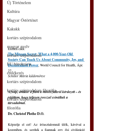
Új Történelem
Kultúra
Magyar Őstörténet
Kakukk
kortárs szépirodalom
magyar nyelv
Eredeti cikk: 
The Minoan Secret: What a 4,000-Year-Old 
kortárs szépirodalom
Society Can Teach Us About Community, Joy, and 
EU bürokrácia
Decentralized Power
,
World Council for Health, Ápr. 
27.
emlékezés
Schiller Mária küldeménye
kortárs szépirodalom
kortárs szépirodalom filozófia
Aznap, amikor a fiam a minósziakról kérdezett – és 
rájöttem, hogy teljesen rosszul csináltuk a 
kortárs szépirodalom
társadalmat.
filozófia
Dr. Christof Plothe D.O.
Képzelje el ezt! Az íróasztalomnál ülök, kávéval a 
kezemben, és segítek a fiamnak egy ősi civilizáció 