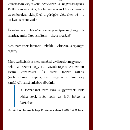
kutatásában egy iskolai projekthez. A nagymamájának 
Krétán van egy háza, így természetesen kíváncsi azokra 
az emberekre, akik jóval a görögök előtt éltek ott – a 
titokzatos minósziakra.
És akkor – a cselekmény csavarja – rájövünk, hogy sok 
minden, amit róluk tanultunk – tiszta kitaláció?
Nos, nem tiszta kitaláció. Inkább... viktoriánus rajongói 
regény.
Mert az általunk ismert minószi civilizációt nagyrészt – 
néha szó szerint– egy 19. századi régész, Sir Arthur 
Evans konstruálta. És minél többet ástunk 
(metaforikusan, sajnos, nem vagyok itt kint egy 
simítóval), annál inkább rájöttünk: 
A történelmet nem csak a győztesek írják. 
Néha azok írják, akik az ásót tartják a 
kezükben.          
Sir Arthur Evans fotója Knósszoszban 1900-1908-ban: