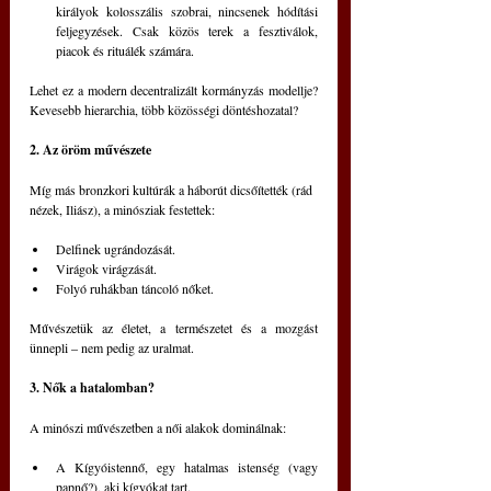
királyok kolosszális szobrai, nincsenek hódítási 
feljegyzések. Csak közös terek a fesztiválok, 
piacok és rituálék számára.
Lehet ez a modern decentralizált kormányzás modellje? 
Kevesebb hierarchia, több közösségi döntéshozatal?
2. Az öröm művészete
Míg más bronzkori kultúrák a háborút dicsőítették (rád 
nézek, Iliász), a minósziak festettek:
Delfinek ugrándozását. 
Virágok virágzását. 
Folyó ruhákban táncoló nőket.
Művészetük az életet, a természetet és a mozgást 
ünnepli – nem pedig az uralmat.
3. Nők a hatalomban?
A minószi művészetben a női alakok dominálnak:
A Kígyóistennő, egy hatalmas istenség (vagy 
papnő?), aki kígyókat tart. 