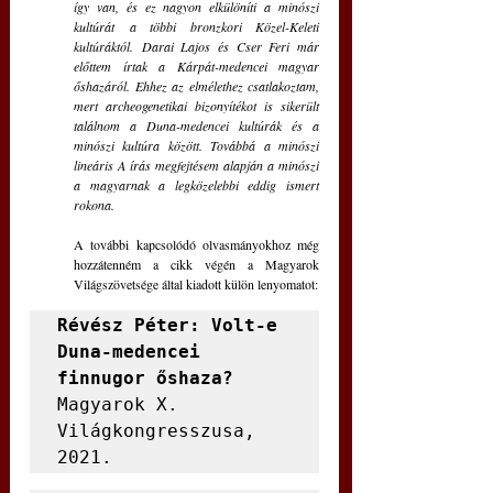
így van, és ez nagyon elkülöníti a minószi 
kultúrát a többi bronzkori Közel-Keleti 
kultúráktól. Darai Lajos és Cser Feri már 
előttem írtak a Kárpát-medencei magyar 
őshazáról. Ehhez az elmélethez csatlakoztam, 
mert archeogenetikai bizonyítékot is sikerült 
találnom a Duna-medencei kultúrák és a 
minószi kultúra között. Továbbá a minószi 
lineáris A írás megfejtésem alapján a minószi 
a magyarnak a legközelebbi eddig ismert 
rokona. 
A további kapcsolódó olvasmányokhoz még 
hozzátenném a cikk végén a Magyarok 
Világszövetsége által kiadott külön lenyomatot:
Révész Péter: Volt-e 
Duna-medencei 
finnugor őshaza?
Magyarok X. 
Világkongresszusa, 
2021. 