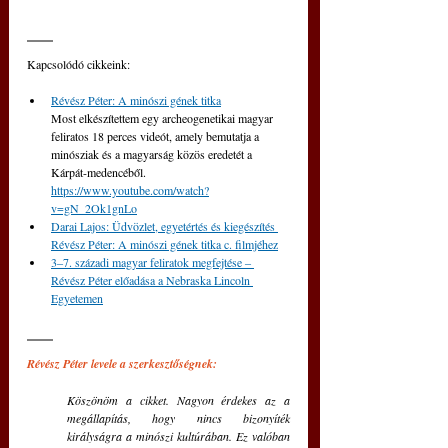
Kapcsolódó cikkeink:
Révész Péter: A minószi gének titka
Most elkészítettem egy archeogenetikai magyar 
feliratos 18 perces videót, amely bemutatja a 
minósziak és a magyarság közös eredetét a 
Kárpát-medencéből. 
https://www.youtube.com/watch?
v=gN_2Ok1gnLo
Darai Lajos: Üdvözlet, egyetértés és kiegészítés 
Révész Péter: A minószi gének titka c. filmjéhez
3‒7. századi magyar feliratok megfejtése ‒ 
Révész Péter előadása a Nebraska Lincoln 
Egyetemen
Révész Péter levele a szerkesztőségnek:
Köszönöm a cikket. Nagyon érdekes az a 
megállapítás, hogy nincs bizonyíték 
királyságra a minószi kultúrában. Ez valóban 