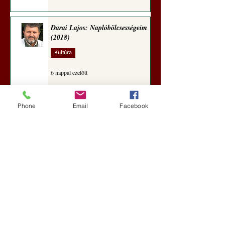
Darai Lajos: Naplóbölcsességeim
(2018)
Kultúra
6 nappal ezelőtt
Phone
Email
Facebook
A Rothschildok és a Pentagon
bizalmas feljegyzése: „Hét ország
kiiktatása… Irán végleges
legyőzése”
Új Történelem
aug. 1.
Geostratégiai dosszié: a háború,
amely megváltoztatta a hatalom
földrajzát (Laala Bechetoula