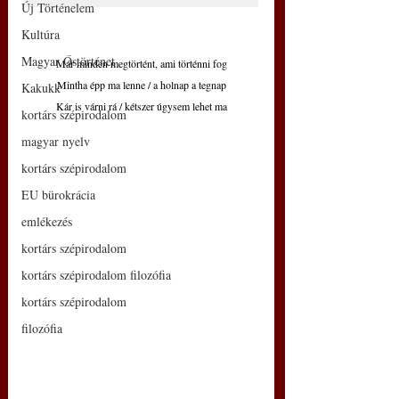
Új Történelem
Kultúra
Magyar Őstörténet
Már minden megtörtént, ami történni fog
Mintha épp ma lenne / a holnap a tegnap
Kakukk
Kár is várni rá / kétszer úgysem lehet ma
kortárs szépirodalom
magyar nyelv
kortárs szépirodalom
EU bürokrácia
emlékezés
kortárs szépirodalom
kortárs szépirodalom filozófia
kortárs szépirodalom
filozófia