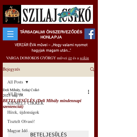
TÁRSADALMI ÖNSZERVEZŐDÉS
HONLAPJA
VERZÁR ÉVA művei – „Hogy valami nyomot
hagyjak magam után..."
VARGA DOMOKOS GYÖRGY művei
itt
és a
wikin
Bejegyzés
All Posts
Deli Mihály, Szilaj Csikó
All Posts
2021. máj. 19.
BETELJESÜLÉS (Deli Mihály mindennapi
KIEMELT CIKKEK
szentenciái)
Hírek, újdonságok
Tisztelt Olvasó!
Magyar Idő
BETELJESÜLÉS