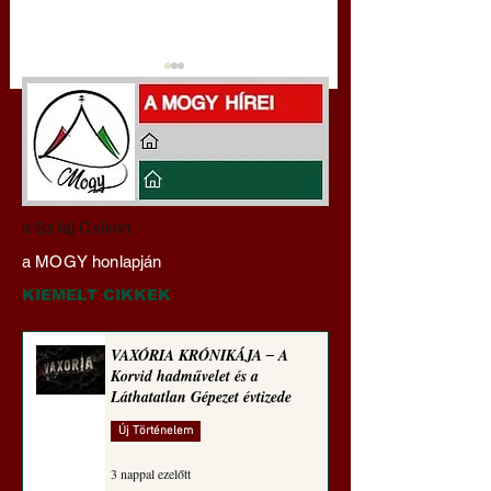
Darai Lajos:
Gyimóthy Gábor
a Szilaj Csikón
Naplóbölcsességeim
nyelvművelő gúnyv
a MOGY honlapján
(2024)
sorozata (1772)
KIEMELT CIKKEK
VAXÓRIA KRÓNIKÁJA ‒ A
Korvid hadművelet és a
Láthatatlan Gépezet évtizede
Új Történelem
3 nappal ezelőtt