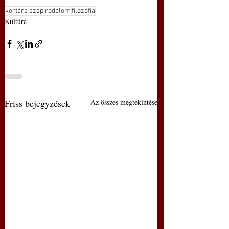
kortárs szépirodalom
filozófia
Kultúra
Friss bejegyzések
Az összes megtekintése