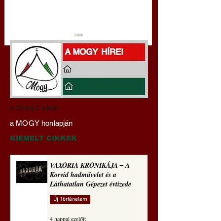
Darai Lajos:
Gyimóthy Gábor
a Szilaj Csikón
Naplóbölcsességeim
nyelvművelő gúnyv
a MOGY honlapján
(2025)
sorozata (1773)
KIEMELT CIKKEK
VAXÓRIA KRÓNIKÁJA ‒ A
Korvid hadművelet és a
Láthatatlan Gépezet évtizede
Új Történelem
4 nappal ezelőtt