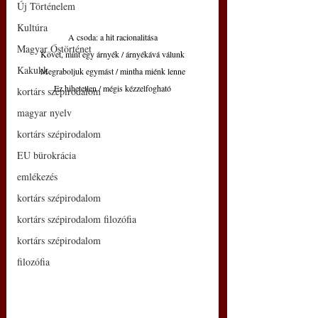
Új Történelem
Kultúra
A csoda: a hit racionalitása
Magyar Őstörténet
Követ, mint egy árnyék / árnyékává válunk
Kakukk
Megraboljuk egymást / mintha miénk lenne
Ez hihetetlen / mégis kézzelfogható
kortárs szépirodalom
magyar nyelv
kortárs szépirodalom
EU bürokrácia
emlékezés
kortárs szépirodalom
kortárs szépirodalom filozófia
kortárs szépirodalom
filozófia