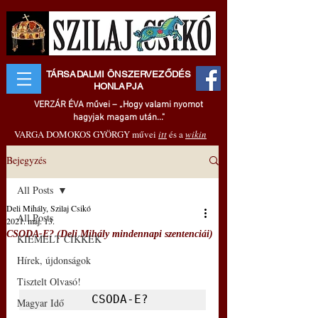
TÁRSADALMI ÖNSZERVEZŐDÉS
HONLAPJA
VERZÁR ÉVA művei – „Hogy valami nyomot
hagyjak magam után..."
VARGA DOMOKOS GYÖRGY művei
itt
és a
wikin
Bejegyzés
All Posts
Deli Mihály, Szilaj Csikó
All Posts
2021. máj. 13.
CSODA-E? (Deli Mihály mindennapi szentenciái)
KIEMELT CIKKEK
Hírek, újdonságok
Tisztelt Olvasó!
  CSODA-E?
Magyar Idő