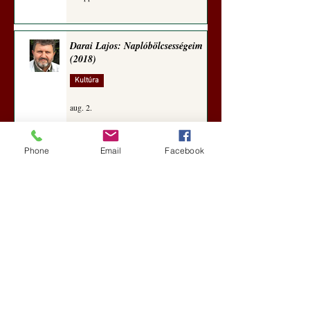
Darai Lajos: Naplóbölcsességeim
(2018)
Kultúra
aug. 2.
Phone
Email
Facebook
A Rothschildok és a Pentagon
bizalmas feljegyzése: „Hét ország
kiiktatása… Irán végleges
legyőzése”
Új Történelem
aug. 1.
Geostratégiai dosszié: a háború,
amely megváltoztatta a hatalom