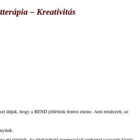
terápia – Kreativitás
zt látjuk, hogy a REND jóllétünk fontos eleme. Ami rendezett, az 
ényünk.
ogy mi történik, ha áttekinthető mennyiségű emberrel vagyunk közös 