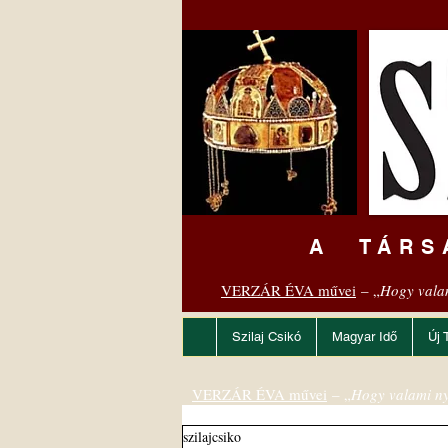
A TÁRS
VERZÁR ÉVA művei
– „
Hogy vala
Szilaj Csikó
Magyar Idő
Új 
VERZÁR ÉVA művei
– „
Hogy valami ny
szilajcsiko