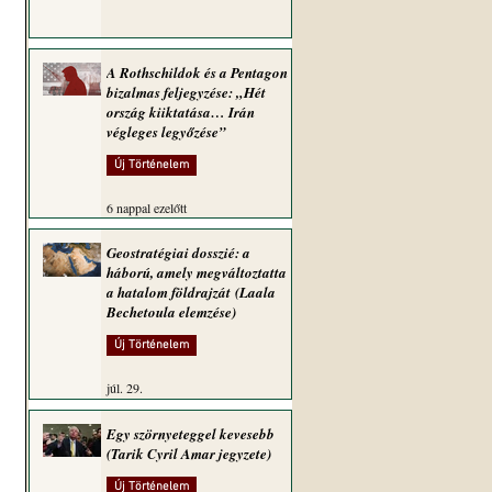
A Rothschildok és a Pentagon
bizalmas feljegyzése: „Hét
ország kiiktatása… Irán
végleges legyőzése”
Új Történelem
6 nappal ezelőtt
Geostratégiai dosszié: a
háború, amely megváltoztatta
a hatalom földrajzát (Laala
Bechetoula elemzése)
Új Történelem
júl. 29.
Egy szörnyeteggel kevesebb
(Tarik Cyril Amar jegyzete)
Új Történelem