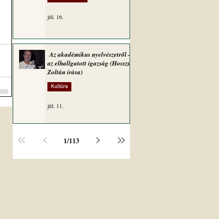
júl. 16.
Az akadémikus nyelvészetről –
az elhallgatott igazság (Hosszú
Zoltán írása)
Kultúra
júl. 11.
1
/
113