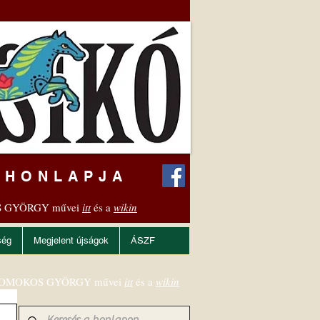
 HONLAPJA
 GYÖRGY művei
itt
és a
wikin
ség
Megjelent újságok
ÁSZF
OMOKOS GYÖRGY művei
itt
és a
wikin