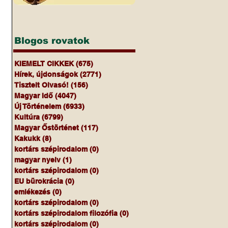
Blogos rovatok
KIEMELT CIKKEK
(675)
675 bejegyzés
Hírek, újdonságok
(2771)
2771 bejegyzés
Tisztelt Olvasó!
(156)
156 bejegyzés
Magyar Idő
(4047)
4047 bejegyzés
Új Történelem
(6933)
6933 bejegyzés
Kultúra
(6799)
6799 bejegyzés
Magyar Őstörténet
(117)
117 bejegyzés
Kakukk
(8)
8 bejegyzés
kortárs szépirodalom
(0)
0 bejegyzés
magyar nyelv
(1)
1 bejegyzés
kortárs szépirodalom
(0)
0 bejegyzés
EU bürokrácia
(0)
0 bejegyzés
emlékezés
(0)
0 bejegyzés
 
kortárs szépirodalom
(0)
0 bejegyzés
kortárs szépirodalom filozófia
(0)
0 bejegyzés
kortárs szépirodalom
(0)
0 bejegyzés