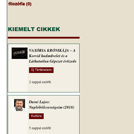
filozófia
(0)
0 bejegyzés
KIEMELT CIKKEK
 
VAXÓRIA KRÓNIKÁJA ‒ A
Korvid hadművelet és a
Láthatatlan Gépezet évtizede
Új Történelem
2 nappal ezelőtt
Darai Lajos:
Naplóbölcsességeim (2018)
Kultúra
5 nappal ezelőtt