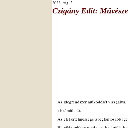
2022. aug. 3.
Czigány Edit: Művészet
Az idegrendszer működését vizsgálva, a
kiszámítható.
Az élet értelmessége a legfontosabb ig
Ha világunkban rend van, ha értjük, h