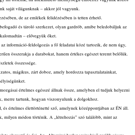
yunk saját világunknak – akkor jól vagyunk.
zésében, de az emlékek felidézésében is tetten érhető.
efogadó és tároló szerkezet, olyan gardrób, amibe beledobáljuk az 
lkalomadtán – elővegyük őket.
az információ-feldolgozás a fő feladatai közé tartozik, de nem úgy, 
űen összerakja a darabokat, hanem értékes egészet teremt belőlük.
észletek összessége. 
zatos, mágikus, zárt doboz, amely hordozza tapasztalatainkat, 
mélyiségünket.
és mozgásai értelmes egésszé állnak össze, amelyben el tudjuk helyezni 
, merre tartunk, hogyan viszonyulunk a dolgokhoz.
, és értelmes élettörténetté sző, amelynek középpontjában az ÉN áll.
k, milyen módon történik. A „létrehozás” szó találóbb, mint az 