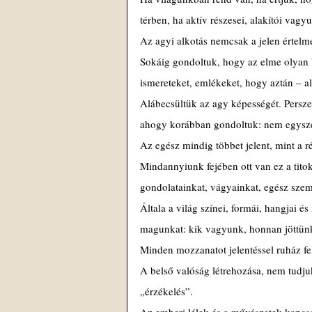
térben, ha aktív részesei, alakítói vag
Az agyi alkotás nemcsak a jelen értelme
Sokáig gondoltuk, hogy az elme olyan b
ismereteket, emlékeket, hogy aztán – a
Alábecsültük az agy képességét. Persze 
ahogy korábban gondoltuk: nem egyszer
Az egész mindig többet jelent, mint a r
Mindannyiunk fejében ott van ez a titok
gondolatainkat, vágyainkat, egész sze
Általa a világ színei, formái, hangjai 
magunkat: kik vagyunk, honnan jöttünk
Minden mozzanatot jelentéssel ruház fel
A belső valóság létrehozása, nem tudju
„érzékelés”.