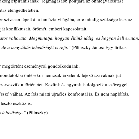
zükségletpiramisának” legmagasabb pontjára az önmegvalósítást 
itás elengedhetetlen.
 szívesen lépett át a fantázia világába, erre mindig szüksége lesz az 
át konfliktusait, örömét, emberi kapcsolatait.
udatos változata. Megmutatja, hogyan éltünk idáig, és hogyan kell ezután.
de a megváltás lehetőségét is rejti.”
 (Pilinszky János: Egy lírikus 
gy megtörtént eseményről gondolkodnánk.
y mondatokba öntésekor nemcsak érzelemkifejező szavaknak jut 
szervezzük a történetet. Kezünk és agyunk is dolgozik a szöveggel.
sszé válhat. Az írás miatti újraélés konfrontál is. Ez nem naplóírás, 
lesztő eszköz is.
 lehetősége.” 
(Pilinszky)