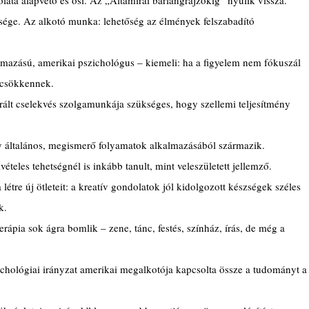
ata alapvető és ősi. Az „Altamirai barlangrajzokig” nyúlik vissza.
sége. Az alkotó munka: lehetőség az élmények felszabadító 
mazású, amerikai pszichológus – kiemeli: ha a figyelem nem fókuszál 
 csökkennek.
urált cselekvés szolgamunkája szükséges, hogy szellemi teljesítmény 
ely általános, megismerő folyamatok alkalmazásából származik.
teles tehetségnél is inkább tanult, mint veleszületett jellemző.
tre új ötleteit: a kreatív gondolatok jól kidolgozott készségek széles 
k.
ápia sok ágra bomlik – zene, tánc, festés, színház, írás, de még a 
hológiai irányzat amerikai megalkotója kapcsolta össze a tudományt a