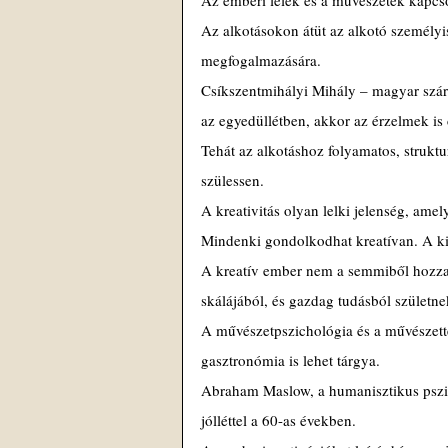
Az emberi lélek és a művészetek kapcsol
Az alkotásokon átüt az alkotó személyi
megfogalmazására.
Csíkszentmihályi Mihály – magyar szár
az egyedüllétben, akkor az érzelmek is
Tehát az alkotáshoz folyamatos, strukt
szülessen.
A kreativitás olyan lelki jelenség, am
Mindenki gondolkodhat kreatívan. A kivé
A kreatív ember nem a semmiből hozza lé
skálájából, és gazdag tudásból születne
A művészetpszichológia és a művészetter
gasztronómia is lehet tárgya.
Abraham Maslow, a humanisztikus pszic
jólléttel a 60-as években.