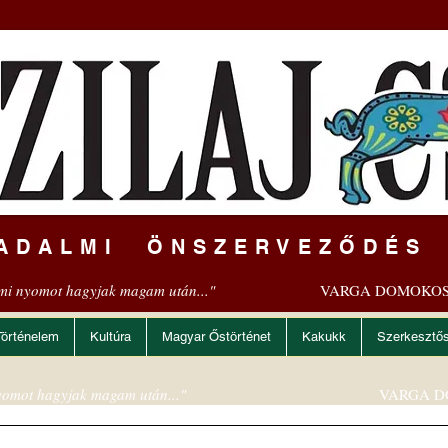
ADALMI ÖNSZERVEZŐDÉS
mi nyomot hagyjak magam után..."
VARGA DOMOKOS
Történelem
Kultúra
Magyar Őstörténet
Kakukk
Szerkesztő
omot hagyjak magam után..."
VARGA D