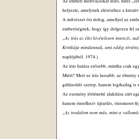
Az emberi motivációkat leíró, híres „s
helyezte, amelynek eléréséhez a kreativ
A művészet ősi dolog, amellyel az ember
emberiségnek, hogy így dolgozza fel saj
„Az írás az élet kivételesen intenzív, t
Kritikája mindannak, ami eddig történt, 
naplójából. 1974.)
Az írás hatása erősebb, mintha csak e
Miért? Mert az írás lassabb, az élmén
gátlásoldó szerep, hanem logikailag is 
Az esemény történetté alakítása zárt egé
hanem önreflexív újraélés, önismeret-fej
„Az irodalom nem más, mint a vallomás