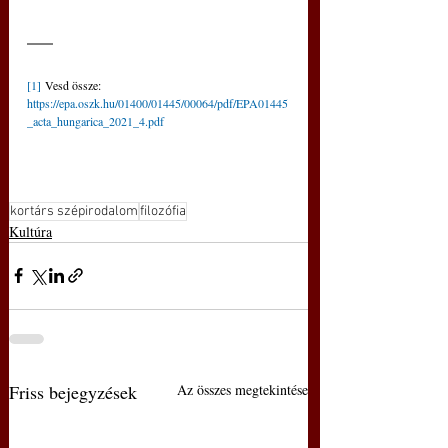
[1]
 Vesd össze: 
https://epa.oszk.hu/01400/01445/00064/pdf/EPA01445
_acta_hungarica_2021_4.pdf
kortárs szépirodalom
filozófia
Kultúra
Friss bejegyzések
Az összes megtekintése