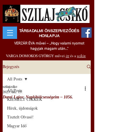
TÁRSADALMI ÖNSZERVEZŐDÉS
HONLAPJA
VERZÁR ÉVA művei – „Hogy valami nyomot
hagyjak magam után..."
VARGA DOMOKOS GYÖRGY művei
itt
és a
wikin
Bejegyzés
All Posts
szilajcsiko
All Posts
2023. dec. 13.
Darai Lajos: Naplóbölcsességeim – 1056.
KIEMELT CIKKEK
Hírek, újdonságok
Tisztelt Olvasó!
Magyar Idő