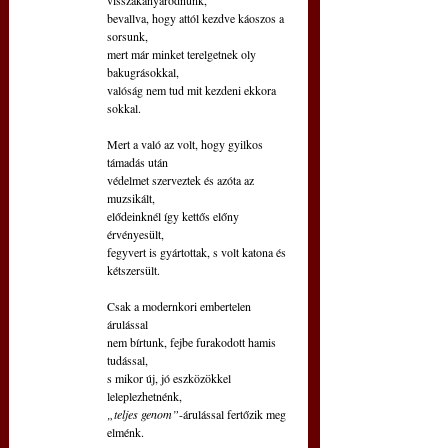
bevallva, hogy attól kezdve káoszos a 
sorsunk,
mert már minket terelgetnek oly 
bakugrásokkal,
valóság nem tud mit kezdeni ekkora 
sokkal.
Mert a való az volt, hogy gyilkos 
támadás után
védelmet szerveztek és azóta az 
muzsikált,
elődeinknél így kettős előny 
érvényesült,
fegyvert is gyártottak, s volt katona és 
kétszersült.
Csak a modernkori embertelen 
árulással
nem bírtunk, fejbe furakodott hamis 
tudással,
s mikor új, jó eszközökkel 
leleplezhetnénk,
„teljes genom”
-árulással fertőzik meg 
elménk.