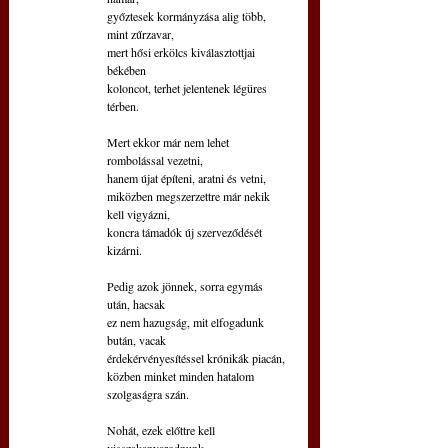
győztesek kormányzása alig több, 
mint zűrzavar,
mert hősi erkölcs kiválasztottjai 
békében
koloncot, terhet jelentenek légüres 
térben.
Mert ekkor már nem lehet 
rombolással vezetni,
hanem újat építeni, aratni és vetni,
miközben megszerzettre már nekik 
kell vigyázni,
koncra támadók új szerveződését 
kizárni.
Pedig azok jönnek, sorra egymás 
után, hacsak
ez nem hazugság, mit elfogadunk 
bután, vacak
érdekérvényesítéssel krónikák piacán,
közben minket minden hatalom 
szolgaságra szán.
Nohát, ezek előttre kell 
visszakanyarodnunk,