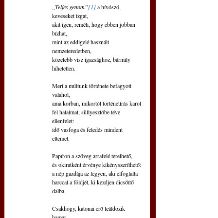
„Teljes genom”
[1]
 a hívószó, 
keveseket izgat,
akit igen, reméli, hogy ebben jobban 
bízhat,
mint az eddigelé használt 
nemzeteredetben,
közelebb visz igazsághoz, bármily 
hihetetlen.
Mert a múltunk története befagyott 
valahol,
ama korban, mikortól történetírás karol
fel hatalmat, süllyesztőbe téve 
ellenfelet:
idő vasfoga és feledés mindent  
eltemet.
Papíron a szöveg arrafelé terelhető,
és okiratként érvénye kikényszeríthető:
a nép gazdája az legyen, aki elfoglalta
harccal a földjét, ki kezdjen dicsőítő 
dalba.
Csakhogy, katonai erő leáldozik 
hamar,