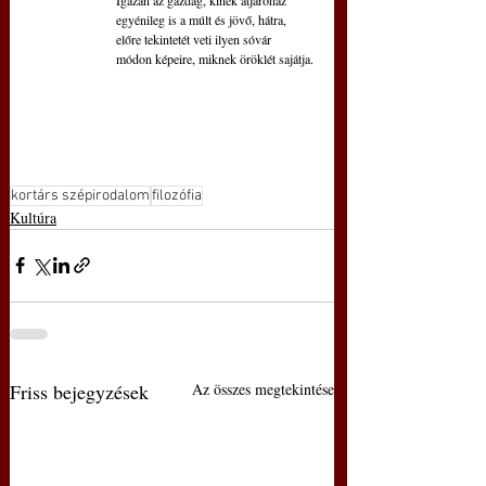
egyénileg is a múlt és jövő, hátra,
előre tekintetét veti ilyen sóvár
módon képeire, miknek öröklét sajátja.
kortárs szépirodalom
filozófia
Kultúra
Friss bejegyzések
Az összes megtekintése