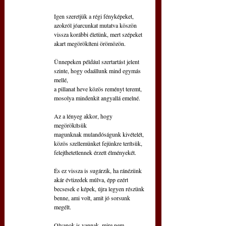
Igen szeretjük a régi fényképeket,
azokról jóarcunkat mutatva köszön
vissza korábbi életünk, mert szépeket
akart megörökíteni örömözön.
Ünnepeken például szertartást jelent
szinte, hogy odaállunk mind egymás 
mellé,
a pillanat heve közös reményt teremt,
mosolya mindenkit angyallá emelné.
Az a lényeg akkor, hogy 
megörökítsük
magunknak mulandóságunk kivételét,
közös szellemünket fejünkre terítsük,
felejthetetlennek érzett élményekét.
És ez vissza is sugárzik, ha ránézünk
akár évtizedek múlva, épp ezért
becsesek e képek, újra legyen részünk
benne, ami volt, amit jó sorsunk 
megélt.
Olyanok is vannak, mire nem 