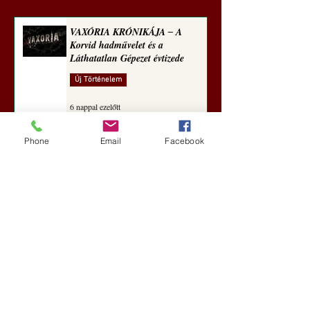
VAXÓRIA KRÓNIKÁJA ‒ A
Korvid hadművelet és a
Láthatatlan Gépezet évtizede
Új Történelem
6 nappal ezelőtt
Phone
Email
Facebook
Darai Lajos: Naplóbölcsességeim
(2018)
Kultúra
aug. 2.
A Rothschildok és a Pentagon
bizalmas feljegyzése: „Hét ország
kiiktatása… Irán végleges