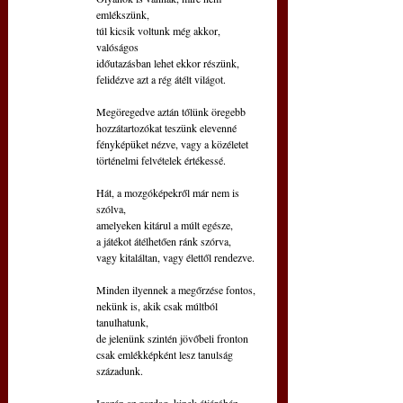
emlékszünk,
túl kicsik voltunk még akkor, 
valóságos
időutazásban lehet ekkor részünk,
felidézve azt a rég átélt világot.
Megöregedve aztán tőlünk öregebb
hozzátartozókat teszünk elevenné
fényképüket nézve, vagy a közéletet
történelmi felvételek értékessé.
Hát, a mozgóképekről már nem is 
szólva,
amelyeken kitárul a múlt egésze,
a játékot átélhetően ránk szórva,
vagy kitaláltan, vagy élettől rendezve.
Minden ilyennek a megőrzése fontos,
nekünk is, akik csak múltból 
tanulhatunk,
de jelenünk szintén jövőbeli fronton
csak emlékképként lesz tanulság 
századunk.
Igazán az gazdag, kinek átjáróház