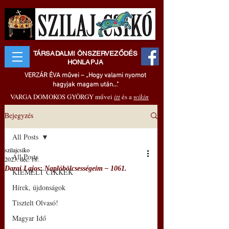
TÁRSADALMI ÖNSZERVEZŐDÉS
HONLAPJA
VERZÁR ÉVA művei – „Hogy valami nyomot
hagyjak magam után..."
VARGA DOMOKOS GYÖRGY művei
itt
és a
wikin
Bejegyzés
All Posts
szilajcsiko
All Posts
2023. dec. 18.
Darai Lajos: Naplóbölcsességeim – 1061.
KIEMELT CIKKEK
Hírek, újdonságok
Tisztelt Olvasó!
Magyar Idő