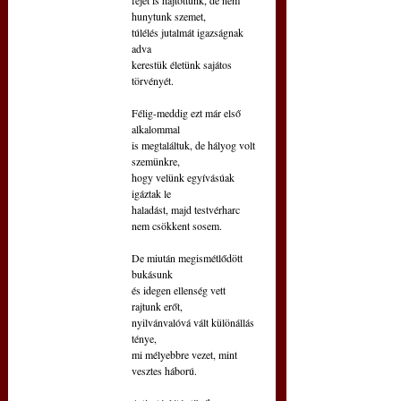
hunytunk szemet,
túlélés jutalmát igazságnak 
adva
kerestük életünk sajátos 
törvényét.
Félig-meddig ezt már első 
alkalommal
is megtaláltuk, de hályog volt 
szemünkre,
hogy velünk egyívásúak 
igáztak le
haladást, majd testvérharc 
nem csökkent sosem.
De miután megismétlődött 
bukásunk
és idegen ellenség vett 
rajtunk erőt,
nyilvánvalóvá vált különállás 
ténye,
mi mélyebbre vezet, mint 
vesztes háború.