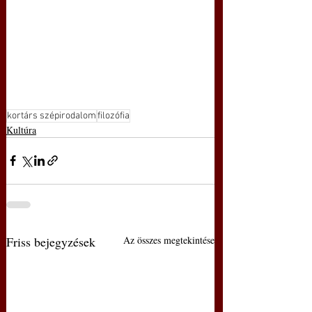
kortárs szépirodalom
filozófia
Kultúra
Friss bejegyzések
Az összes megtekintése