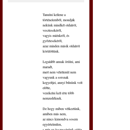
Tanulni kellene a 
történelemből, mondják
nekünk mindkét oldalról, 
vesztesekéről,
vagyis miénkről, és 
győztesekéről,
azaz minden másik oldalról 
körülöttünk.
Legalább annak örülni, ami 
maradt,
mert nem véletlenül nem 
vagyunk a sorsnak
kegyeltjei, annyi bűnünk volt 
előtte,
vezekelni kell érte több 
nemzedéknek.
De hogy miben vétkeztünk, 
amiben más nem,
az nincs kimondva sosem 
egyértelműen,
s míg az összességünk sújtja 