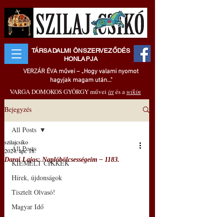
TÁRSADALMI ÖNSZERVEZŐDÉS
HONLAPJA
VERZÁR ÉVA művei – „Hogy valami nyomot
hagyjak magam után..."
VARGA DOMOKOS GYÖRGY művei
itt
és a
wikin
Bejegyzés
All Posts
szilajcsiko
All Posts
2024. ápr. 18.
Darai Lajos: Naplóbölcsességeim – 1183.
KIEMELT CIKKEK
Hírek, újdonságok
Tisztelt Olvasó!
Magyar Idő