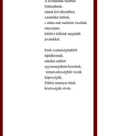
A tisztánlátás tüzében 
fellázadtunk,
minek következtében 
szentekké lettünk,
s utána már másként viselünk 
elnyomást,
kitöltve lelkünk megtalált 
javainkkal.
Ezek eszmeiségünkből 
táplálkoznak,
minden embert 
egyenrangúként kezelnek,
 természetességből veszik 
képességük,
földön mennyet élnek 
közösségük révén.