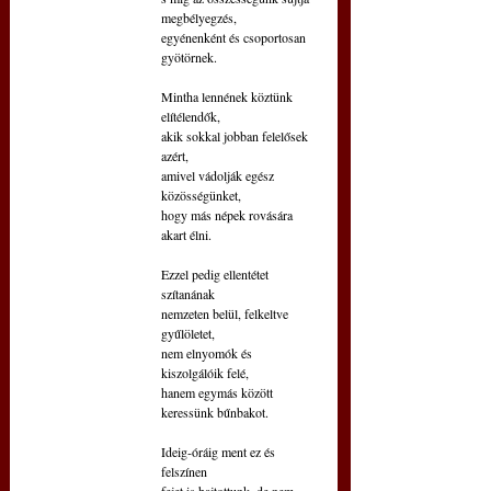
megbélyegzés,
egyénenként és csoportosan 
gyötörnek.
Mintha lennének köztünk 
elítélendők,
akik sokkal jobban felelősek 
azért,
amivel vádolják egész 
közösségünket,
hogy más népek rovására 
akart élni.
Ezzel pedig ellentétet 
szítanának
nemzeten belül, felkeltve 
gyűlöletet,
nem elnyomók és 
kiszolgálóik felé,
hanem egymás között 
keressünk bűnbakot.
Ideig-óráig ment ez és 
felszínen
fejet is hajtottunk, de nem 